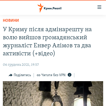
Доступність
посилання
Перейти
НОВИНИ
до
НОВИНИ
У Криму після адмінарешту на
основного
ВОДА.КРИМ
матеріалу
волю вийшов громадянський
ВІДЕО ТА ФОТО
Перейти
журналіст Енвер Алімов та два
до
ПОЛІТИКА
активісти (+відео)
основної
БЛОГИ
навігації
06 грудень 2021, 19:57
Перейти
ПОГЛЯД
до
Поділитись
Читати без VPN
ІНТЕРВ'Ю
пошуку
ВСЕ ЗА ДЕНЬ
СПЕЦПРОЕКТИ
ЯК ОБІЙТИ БЛОКУВАННЯ
ДЕПОРТАЦІЯ