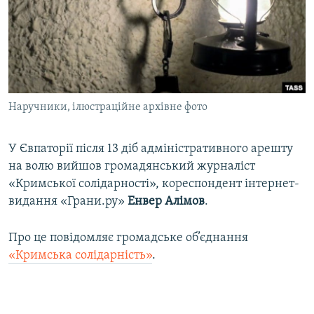
ВІДЕОУРОКИ «ELIFBE»
Русский
СВІДЧЕННЯ ОКУПАЦІЇ
Qırımtatar
УКРАЇНСЬКА ПРОБЛЕМА КРИМУ
ДОЛУЧАЙСЯ!
ІНФОГРАФІКА
Наручники, ілюстраційне архівне фото
У Євпаторії після 13 діб адміністративного арешту
Усі сайти RFE/RL
на волю вийшов громадянський журналіст
«Кримської солідарності», кореспондент інтернет-
видання «Грани.ру»
Енвер Алімов
.
Про це повідомляє громадське об’єднання
«Кримська солідарність»
.