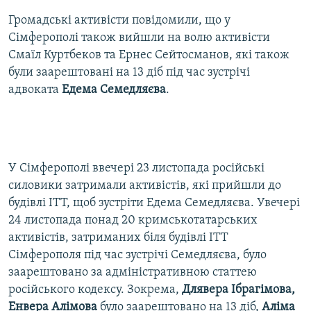
Громадські активісти повідомили, що у
Сімферополі також вийшли на волю активісти
Смаїл Куртбеков та Ернес Сейтосманов, які також
були заарештовані на 13 діб під час зустрічі
адвоката
Едема Семедляєва
.
У Сімферополі ввечері 23 листопада російські
силовики затримали активістів, які прийшли до
будівлі ІТТ, щоб зустріти Едема Семедляєва. Увечері
24 листопада понад 20 кримськотатарських
активістів, затриманих біля будівлі ІТТ
Сімферополя під час зустрічі Семедляєва, було
заарештовано за адміністративною статтею
російського кодексу. Зокрема,
Длявера Ібрагімова,
Енвера Алімова
було заарештовано на 13 діб,
Аліма