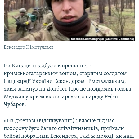
ВІДЕОУРОКИ «ELIFBE»
Русский
СВІДЧЕННЯ ОКУПАЦІЇ
Qırımtatar
УКРАЇНСЬКА ПРОБЛЕМА КРИМУ
ДОЛУЧАЙСЯ!
ІНФОГРАФІКА
Ескендер Німетуллаєв
На Київщині відбулось прощання з
Усі сайти RFE/RL
кримськотатарським воїном, старшим солдатом
Нацгвардії України Ескендером Німетуллаєвим,
який загинув на Донбасі. Про це повідомив голова
Меджлісу кримськотатарського народу Рефат
Чубаров.
«На дженазі (відспівуванні) і власне під час
похорону було багато співвітчизників, приїхали
бойові побратими Ескендера, такі ж молоді, як наш