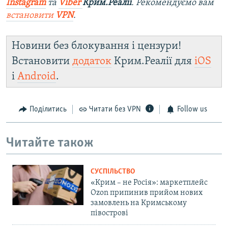
Instagram
та
Viber
Крим.Реалії
. Ре
комендуємо вам
встановити
VPN
.
Новини без блокування і цензури!
Встановити
додаток
Крим.Реалії для
iOS
і
Android
.
Поділитись
Читати без VPN
Follow us
Читайте також
СУСПІЛЬСТВО
«Крим – не Росія»: маркетплейс
Ozon припинив прийом нових
замовлень на Кримському
півострові