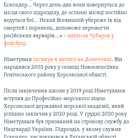
Ескендер... Через день-два вони повернуться до
місця свого підрозділу, де останні місяці постійно
ведуться бої... Нехай Всевишній убереже їх від
смертей і поранень, допоможе перемогти
російських варварів...» –
написав Чубаров у
фейсбуці
.
Німетулаєв
загинув 4 лютого на Донеччині
. Він
народився 2002 року у селищі Новоолексіївка
Генічеського району Херсонської області.
Після закінчення школи у 2019 році Німетуллаєв
вступив до Професійно-морського ліцею
Херсонської державної морської академії, який
успішно закінчив у 2020 році. У грудні 2020 року
Німетуллаєв був призваний на строкову службу до
Нацгвардії України. Підрозділ, у якому служив
Ескендер, дислокувався в Луганській області.