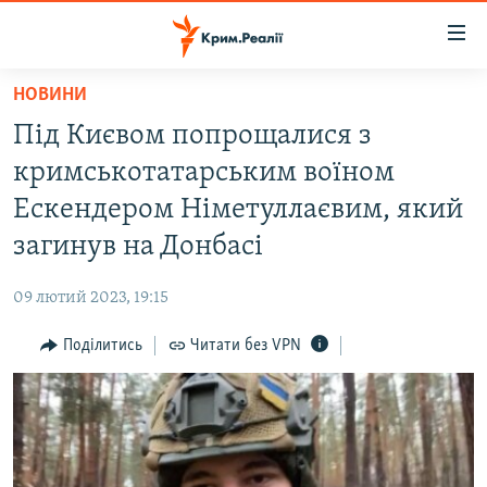
Доступність
посилання
Перейти
НОВИНИ
до
НОВИНИ
Під Києвом попрощалися з
основного
ВОДА.КРИМ
матеріалу
кримськотатарським воїном
ВІДЕО ТА ФОТО
Перейти
Ескендером Німетуллаєвим, який
до
ПОЛІТИКА
загинув на Донбасі
основної
БЛОГИ
навігації
09 лютий 2023, 19:15
Перейти
ПОГЛЯД
до
Поділитись
Читати без VPN
ІНТЕРВ'Ю
пошуку
ВСЕ ЗА ДЕНЬ
СПЕЦПРОЕКТИ
ЯК ОБІЙТИ БЛОКУВАННЯ
ДЕПОРТАЦІЯ