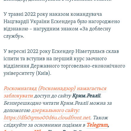
У травні 2022 року наказом командувача
Нацгвардії України Ескендера було нагороджено
відзнакою – нагрудним знаком «За доблесну
службу».
У вересні 2022 року Ескендер Німетуллаєв склав
іспити та вступив на перший курс заочного
відділення Державного торговельно-економічного
університету (Київ).
Роскомнагляд (Роскомнадзор) намагається
заблокувати
доступ до сайту
Крим.Реалії
.
Безперешкодно читати Крим.Реалії можна за
допомогою
дзеркального сайту
:
https://dfs0qrmo00d6u.cloudfront.net
. Також
слідкуйте за основними подіями в
Telegram
,