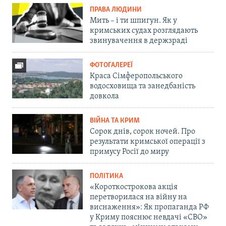
ПРАВА ЛЮДИНИ
Мить – і ти шпигун. Як у
кримських судах розглядають
звинувачення в держзраді
ФОТОГАЛЕРЕЇ
Краса Сімферопольського
водосховища та занедбаність
довкола
ВІЙНА ТА КРИМ
Сорок днів, сорок ночей. Про
результати кримської операції з
примусу Росії до миру
ПОЛІТИКА
«Короткострокова акція
перетворилася на війну на
виснаження»: Як пропаганда РФ
у Криму пояснює невдачі «СВО»