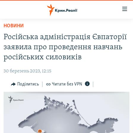
Доступність
посилання
Перейти
НОВИНИ
до
НОВИНИ
Російська адміністрація Євпаторії
основного
ВОДА.КРИМ
матеріалу
заявила про проведення навчань
ВІДЕО ТА ФОТО
Перейти
російських силовиків
до
ПОЛІТИКА
основної
30 березень 2023, 12:15
БЛОГИ
навігації
Перейти
Поділитись
Читати без VPN
ПОГЛЯД
до
ІНТЕРВ'Ю
пошуку
ВСЕ ЗА ДЕНЬ
СПЕЦПРОЕКТИ
ЯК ОБІЙТИ БЛОКУВАННЯ
ДЕПОРТАЦІЯ