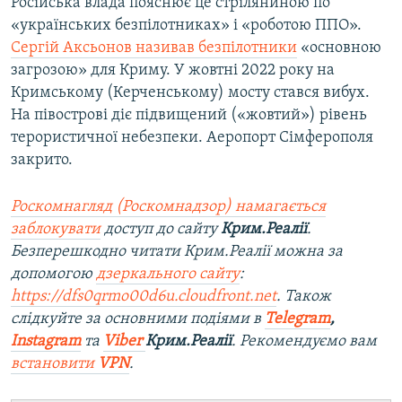
Російська влада пояснює це стріляниною по
«українських безпілотниках» і «роботою ППО».
Сергій Аксьонов називав безпілотники
«основною
загрозою» для Криму. У жовтні 2022 року на
Кримському (Керченському) мосту стався вибух.
На півострові діє підвищений («жовтий») рівень
терористичної небезпеки. Аеропорт Сімферополя
закрито.
Роскомнагляд (Роскомнадзор) намагається
заблокувати
доступ до сайту
Крим.Реалії
.
Безперешкодно читати Крим.Реалії можна за
допомогою
дзеркального сайту
:
https://dfs0qrmo00d6u.cloudfront.net
. Також
слідкуйте за основними подіями в
Telegram
,
Instagram
та
Viber
Крим.Реалії
. Рекомендуємо вам
встановити
VPN
.