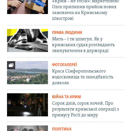
«Крим – не Росія»: маркетплейс
Ozon припинив прийом нових
замовлень на Кримському
півострові
ПРАВА ЛЮДИНИ
Мить – і ти шпигун. Як у
кримських судах розглядають
звинувачення в держзраді
ФОТОГАЛЕРЕЇ
Краса Сімферопольського
водосховища та занедбаність
довкола
ВІЙНА ТА КРИМ
Сорок днів, сорок ночей. Про
результати кримської операції з
примусу Росії до миру
ПОЛІТИКА