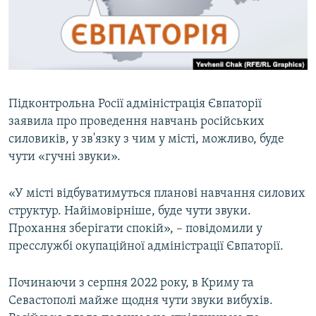
ВІДЕОУРОКИ «ELIFBE»
Русский
СВІДЧЕННЯ ОКУПАЦІЇ
Qırımtatar
УКРАЇНСЬКА ПРОБЛЕМА КРИМУ
ДОЛУЧАЙСЯ!
ІНФОГРАФІКА
Підконтрольна Росії адміністрація Євпаторії
заявила про проведення навчань російських
силовиків, у зв'язку з чим у місті, можливо, буде
Усі сайти RFE/RL
чути «гучні звуки».
«У місті відбуватимуться планові навчання силових
структур. Найімовірніше, буде чути звуки.
Прохання зберігати спокій», – повідомили у
пресслужбі окупаційної адміністрації Євпаторії.
Починаючи з серпня 2022 року, в Криму та
Севастополі майже щодня чути звуки вибухів.