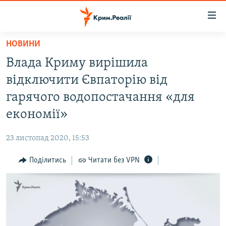
Доступність
посилання
Перейти
НОВИНИ
до
НОВИНИ
Влада Криму вирішила
основного
ВОДА.КРИМ
матеріалу
відключити Євпаторію від
ВІДЕО ТА ФОТО
Перейти
гарячого водопостачання «для
до
ПОЛІТИКА
економії»
основної
БЛОГИ
навігації
23 листопад 2020, 15:53
Перейти
ПОГЛЯД
до
Поділитись
Читати без VPN
ІНТЕРВ'Ю
пошуку
ВСЕ ЗА ДЕНЬ
СПЕЦПРОЕКТИ
ЯК ОБІЙТИ БЛОКУВАННЯ
ДЕПОРТАЦІЯ