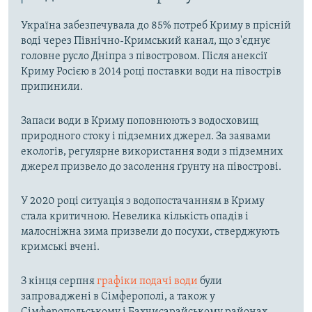
Україна забезпечувала до 85% потреб Криму в прісній
воді через Північно-Кримський канал, що з'єднує
головне русло Дніпра з півостровом. Після анексії
Криму Росією в 2014 році поставки води на півострів
припинили.
Запаси води в Криму поповнюють з водосховищ
природного стоку і підземних джерел. За заявами
екологів, регулярне використання води з підземних
джерел призвело до засолення ґрунту на півострові.
У 2020 році ситуація з водопостачанням в Криму
стала критичною. Невелика кількість опадів і
малосніжна зима призвели до посухи, стверджують
кримські вчені.
З кінця серпня
графіки подачі води
були
запроваджені в Сімферополі, а також у