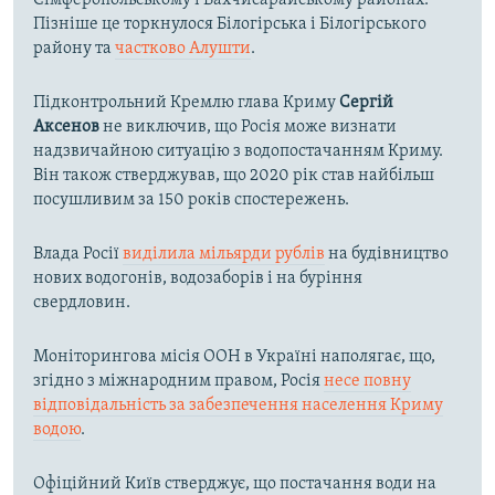
Сімферопольському і Бахчисарайському районах.
Пізніше це торкнулося Білогірська і Білогірського
району та
частково Алушти
.
Підконтрольний Кремлю глава Криму
Сергій
Аксенов
не виключив, що Росія може визнати
надзвичайною ситуацію з водопостачанням Криму.
Він також стверджував, що 2020 рік став найбільш
посушливим за 150 років спостережень.
Влада Росії
виділила мільярди рублів
на будівництво
нових водогонів, водозаборів і на буріння
свердловин.
Моніторингова місія ООН в Україні наполягає, що,
згідно з міжнародним правом, Росія
несе повну
відповідальність за забезпечення населення Криму
водою
.
Офіційний Київ стверджує, що постачання води на