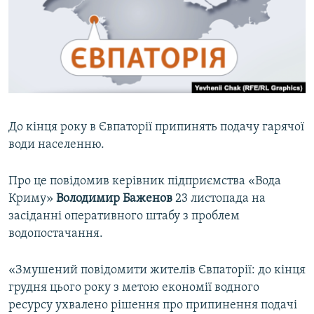
ВІДЕОУРОКИ «ELIFBE»
Русский
СВІДЧЕННЯ ОКУПАЦІЇ
Qırımtatar
УКРАЇНСЬКА ПРОБЛЕМА КРИМУ
ДОЛУЧАЙСЯ!
ІНФОГРАФІКА
До кінця року в Євпаторії припинять подачу гарячої
води населенню.
Усі сайти RFE/RL
Про це повідомив керівник підприємства «Вода
Криму»
Володимир Баженов
23 листопада на
засіданні оперативного штабу з проблем
водопостачання.
«Змушений повідомити жителів Євпаторії: до кінця
грудня цього року з метою економії водного
ресурсу ухвалено рішення про припинення подачі