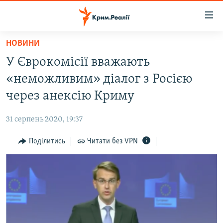
Доступність
посилання
Перейти
НОВИНИ
до
НОВИНИ
У Єврокомісії вважають
основного
ВОДА.КРИМ
матеріалу
«неможливим» діалог з Росією
ВІДЕО ТА ФОТО
Перейти
через анексію Криму
до
ПОЛІТИКА
основної
31 серпень 2020, 19:37
БЛОГИ
навігації
Перейти
Поділитись
Читати без VPN
ПОГЛЯД
до
ІНТЕРВ'Ю
пошуку
ВСЕ ЗА ДЕНЬ
СПЕЦПРОЕКТИ
ЯК ОБІЙТИ БЛОКУВАННЯ
ДЕПОРТАЦІЯ