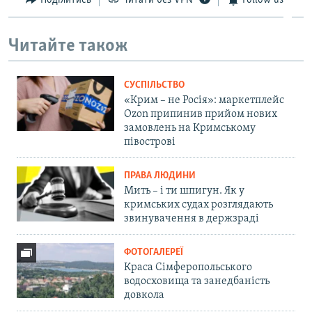
Поділитись
Читати без VPN
Follow us
Читайте також
СУСПІЛЬСТВО
«Крим – не Росія»: маркетплейс
Ozon припинив прийом нових
замовлень на Кримському
півострові
ПРАВА ЛЮДИНИ
Мить – і ти шпигун. Як у
кримських судах розглядають
звинувачення в держзраді
ФОТОГАЛЕРЕЇ
Краса Сімферопольського
водосховища та занедбаність
довкола