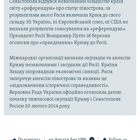
Севастополя відбувся невизнаний більшістю країн
світу «референдум» про статус півострова, за
результатами якого Росія включила Крим до свого
складу. Ні Україна, ні Європейський союз, ні США не
визнали результати голосування на «референдумі».
Президент Росії Володимир Путін 18 березня
оголосив про «приєднання» Криму до Росії.
Міжнародні організації визнали окупацію та анексію
Криму незаконними і засудили дії Росії. Країни
Заходу запровадили економічні санкції. Росія
заперечує анексію півострова та називає це
«відновленням історичної справедливості».
Верховна Рада України офіційно оголосила датою
початку тимчасової окупації Криму і Севастополя
Росією 20 лютого 2014 року.