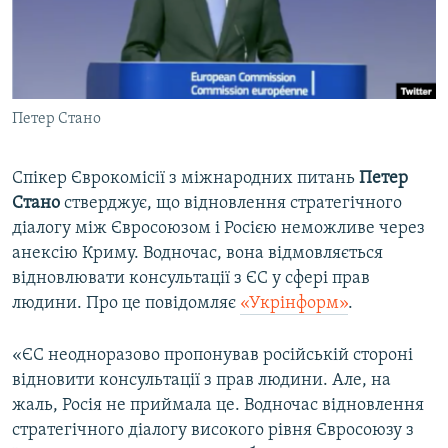
ВІДЕОУРОКИ «ELIFBE»
Русский
СВІДЧЕННЯ ОКУПАЦІЇ
Qırımtatar
УКРАЇНСЬКА ПРОБЛЕМА КРИМУ
Петер Стано
ДОЛУЧАЙСЯ!
ІНФОГРАФІКА
Спікер Єврокомісії з міжнародних питань
Петер
Стано
стверджує, що відновлення стратегічного
Усі сайти RFE/RL
діалогу між Євросоюзом і Росією неможливе через
анексію Криму. Водночас, вона відмовляється
відновлювати консультації з ЄС у сфері прав
людини. Про це повідомляє
«Укрінформ»
.
«ЄС неодноразово пропонував російській стороні
відновити консультації з прав людини. Але, на
жаль, Росія не приймала це. Водночас відновлення
стратегічного діалогу високого рівня Євросоюзу з