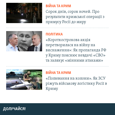
ВІЙНА ТА КРИМ
Сорок днів, сорок ночей. Про
результати кримської операції з
примусу Росії до миру
ПОЛІТИКА
«Короткострокова акція
перетворилася на війну на
виснаження»: Як пропаганда РФ
у Криму пояснює невдачі «СВО»
та залякує «мінними атаками»
ВІЙНА ТА КРИМ
«Полювання на колони». Як ЗСУ
ріжуть військову логістику Росії в
Криму
ДОЛУЧАЙСЯ!