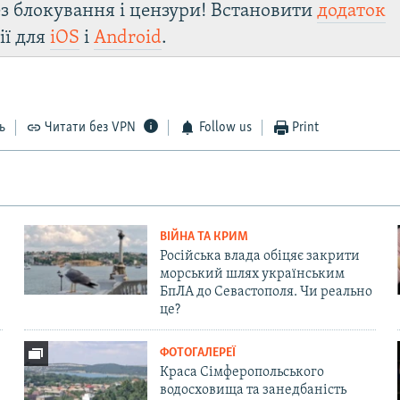
з блокування і цензури! Встановити
додаток
ії для
iOS
і
Android
.
ь
Читати без VPN
Follow us
Print
ВІЙНА ТА КРИМ
Російська влада обіцяє закрити
морський шлях українським
БпЛА до Севастополя. Чи реально
це?
ФОТОГАЛЕРЕЇ
Краса Сімферопольського
водосховища та занедбаність