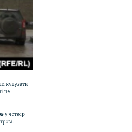
али купувати
ті не
ов
у четвер
трові.