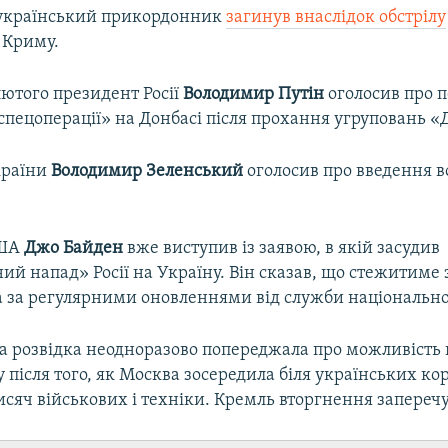
 український прикордонник
загинув внаслідок обстрілу
 Криму.
лютого президент Росії
Володимир Путін
оголосив про п
пецоперації» на Донбасі після прохання угруповань «
країни
Володимир Зеленський
оголосив про введення в
США
Джо Байден
вже виступив із заявою, в якій засудив
й напад» Росії на Україну. Він сказав, що стежитиме 
та за регулярними оновленнями від служби національно
 розвідка неодноразово попереджала про можливість
ну після того, як Москва зосередила біля українських ко
исяч військових і техніки. Кремль вторгнення запереч