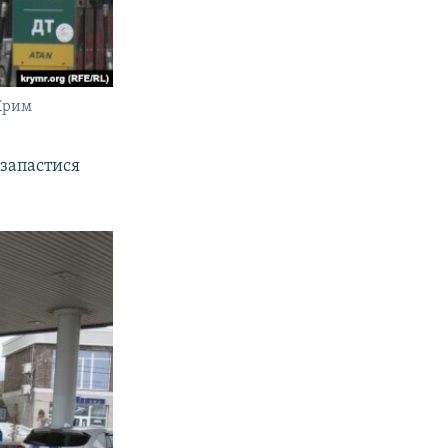
 Крим
 запастися