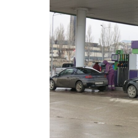
ВІДЕОУРОКИ «ELIFBE»
СВІДЧЕННЯ ОКУПАЦІЇ
УКРАЇНСЬКА ПРОБЛЕМА КРИМУ
ІНФОГРАФІКА