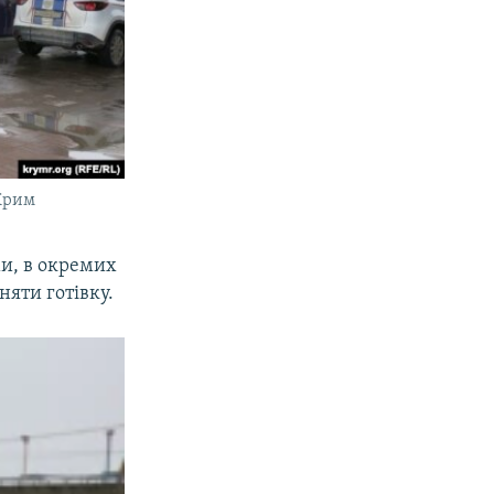
 Крим
ми, в окремих
яти готівку.