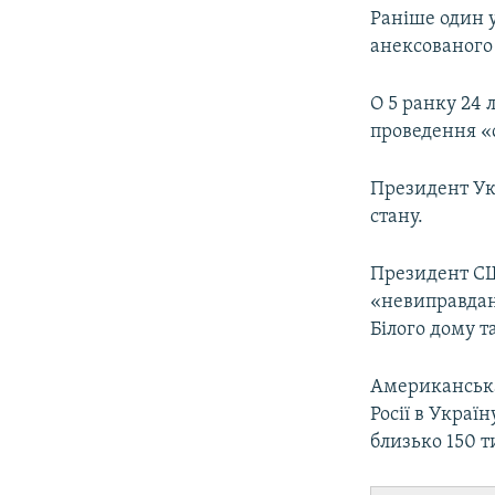
Раніше один
анексованого
О 5 ранку 24 
проведення «с
Президент У
стану.
Президент 
«невиправдани
Білого дому 
Американська
Росії в Украї
близько 150 т