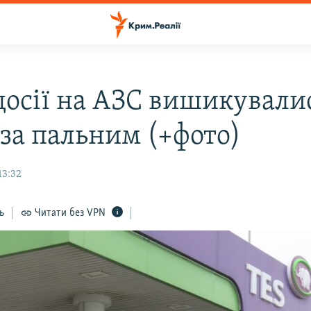
досії на АЗС вишикували
 за пальним (+фото)
13:32
ь
Читати без VPN