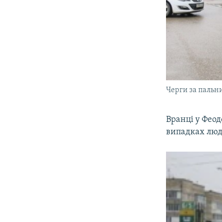
Черги за пальни
Вранці у Феод
випадках люд