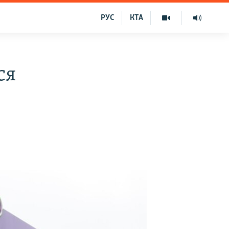
РУС
КТА
ся