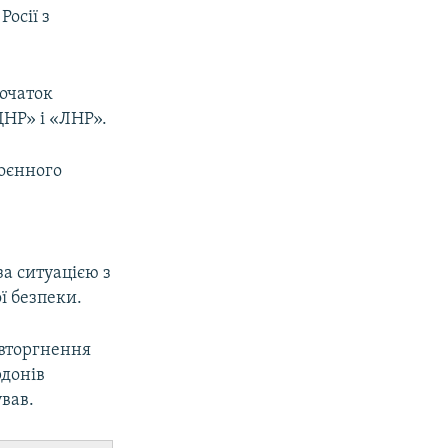
Росії з
очаток
ДНР» і «ЛНР».
оєнного
за ситуацією з
ї безпеки.
 вторгнення
рдонів
ував.