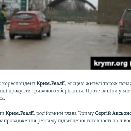
є кореспондент
Крим.Реалії
, місцеві жителі також поч
нші продукти тривалого зберігання. Проте паніки у міс
ся.
яли
Крим.Реалії
, російський глава Криму
Сергій Аксьон
 запровадження режиму підвищеної готовності на півос