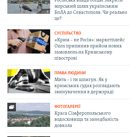
Російська влада обіцяє закрити
морський шлях українським
БпЛА до Севастополя. Чи реально
це?
СУСПІЛЬСТВО
«Крим – не Росія»: маркетплейс
Ozon припинив прийом нових
замовлень на Кримському
півострові
ПРАВА ЛЮДИНИ
Мить – і ти шпигун. Як у
кримських судах розглядають
звинувачення в держзраді
ФОТОГАЛЕРЕЇ
Краса Сімферопольського
водосховища та занедбаність
довкола