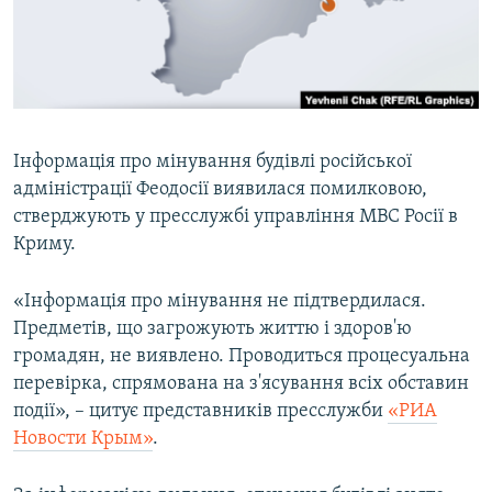
ВІДЕОУРОКИ «ELIFBE»
Русский
СВІДЧЕННЯ ОКУПАЦІЇ
Qırımtatar
УКРАЇНСЬКА ПРОБЛЕМА КРИМУ
ДОЛУЧАЙСЯ!
ІНФОГРАФІКА
Інформація про мінування будівлі російської
адміністрації Феодосії виявилася помилковою,
стверджують у пресслужбі управління МВС Росії в
Усі сайти RFE/RL
Криму.
«Інформація про мінування не підтвердилася.
Предметів, що загрожують життю і здоров'ю
громадян, не виявлено. Проводиться процесуальна
перевірка, спрямована на з'ясування всіх обставин
події», – цитує представників пресслужби
«РИА
Новости Крым»
.