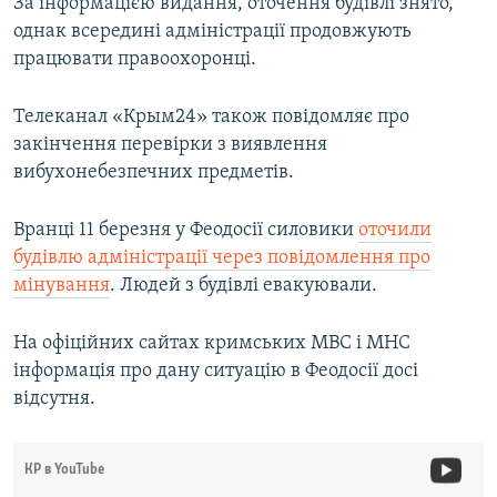
За інформацією видання, оточення будівлі знято,
однак всередині адміністрації продовжують
працювати правоохоронці.
Телеканал «Крым24» також повідомляє про
закінчення перевірки з виявлення
вибухонебезпечних предметів.
Вранці 11 березня у Феодосії силовики
оточили
будівлю адміністрації через повідомлення про
мінування
. Людей з будівлі евакуювали.
На офіційних сайтах кримських МВС і МНС
інформація про дану ситуацію в Феодосії досі
відсутня.
КР в YouTube