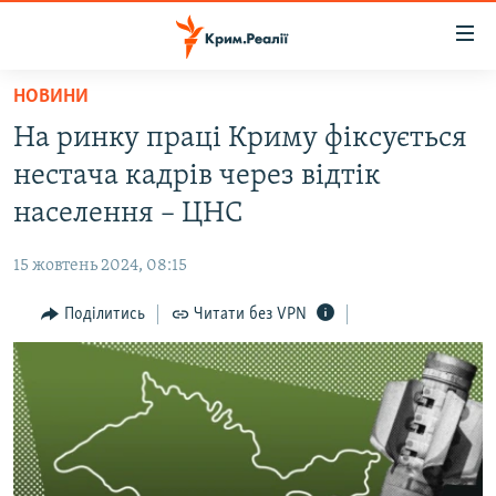
Доступність
посилання
Перейти
НОВИНИ
до
НОВИНИ
На ринку праці Криму фіксується
основного
ВОДА.КРИМ
матеріалу
нестача кадрів через відтік
ВІДЕО ТА ФОТО
Перейти
населення – ЦНС
до
ПОЛІТИКА
основної
15 жовтень 2024, 08:15
БЛОГИ
навігації
Перейти
Поділитись
Читати без VPN
ПОГЛЯД
до
ІНТЕРВ'Ю
пошуку
ВСЕ ЗА ДЕНЬ
СПЕЦПРОЕКТИ
ЯК ОБІЙТИ БЛОКУВАННЯ
ДЕПОРТАЦІЯ