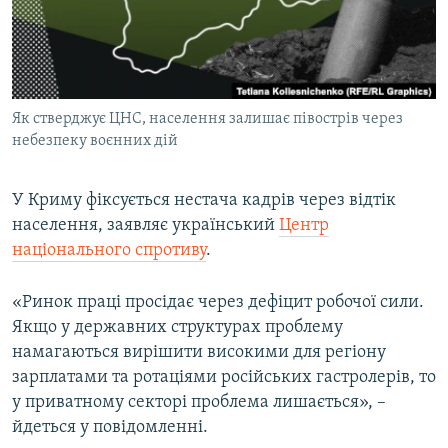
ВІДЕОУРОКИ «ELIFBE»
Русский
СВІДЧЕННЯ ОКУПАЦІЇ
Qırımtatar
УКРАЇНСЬКА ПРОБЛЕМА КРИМУ
Як стверджує ЦНС, населення залишає півострів через
ДОЛУЧАЙСЯ!
ІНФОГРАФІКА
небезпеку воєнних дій
У Криму фіксується нестача кадрів через відтік
Усі сайти RFE/RL
населення, заявляє український
Центр
національного спротиву
.
«Ринок праці просідає через дефіцит робочої сили.
Якщо у державних структурах проблему
намагаються вирішити високими для регіону
зарплатами та ротаціями російських гастролерів, то
у приватному секторі проблема лишається», –
йдеться у повідомленні.