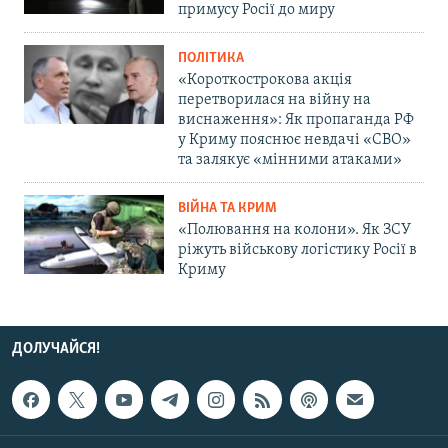
примусу Росії до миру
ПОЛІТИКА
«Короткострокова акція
перетворилася на війну на
виснаження»: Як пропаганда РФ
у Криму пояснює невдачі «СВО»
та залякує «мінними атаками»
ВІЙНА ТА КРИМ
«Полювання на колони». Як ЗСУ
ріжуть військову логістику Росії в
Криму
ДОЛУЧАЙСЯ!