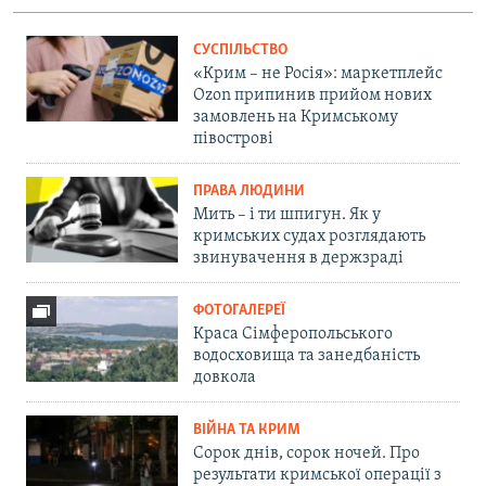
СУСПІЛЬСТВО
«Крим – не Росія»: маркетплейс
Ozon припинив прийом нових
замовлень на Кримському
півострові
ПРАВА ЛЮДИНИ
Мить – і ти шпигун. Як у
кримських судах розглядають
звинувачення в держзраді
ФОТОГАЛЕРЕЇ
Краса Сімферопольського
водосховища та занедбаність
довкола
ВІЙНА ТА КРИМ
Сорок днів, сорок ночей. Про
результати кримської операції з