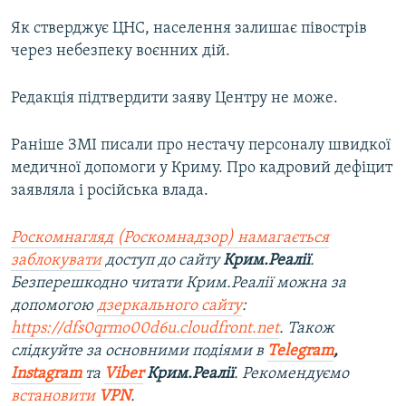
Як стверджує ЦНС, населення залишає півострів
через небезпеку воєнних дій.
Редакція підтвердити заяву Центру не може.
Раніше ЗМІ писали про нестачу персоналу швидкої
медичної допомоги у Криму. Про кадровий дефіцит
заявляла і російська влада.
Роскомнагляд (Роскомнадзор) намагається
заблокувати
доступ до сайту
Крим.Реалії
.
Безперешкодно читати Крим.Реалії можна за
допомогою
дзеркального сайту
:
https://dfs0qrmo00d6u.cloudfront.net
. Також
слідкуйте за основними подіями в
Telegram
,
Instagram
та
Viber
Крим.Реалії
. Рекомендуємо
встановити
VPN
.