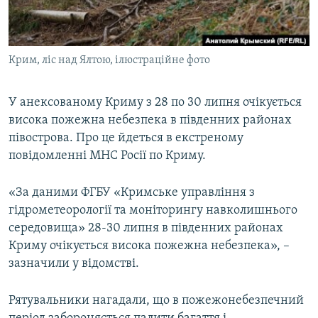
ВІДЕОУРОКИ «ELIFBE»
Русский
СВІДЧЕННЯ ОКУПАЦІЇ
Qırımtatar
Крим, ліс над Ялтою, ілюстраційне фото
УКРАЇНСЬКА ПРОБЛЕМА КРИМУ
ДОЛУЧАЙСЯ!
ІНФОГРАФІКА
У анексованому Криму з 28 по 30 липня очікується
висока пожежна небезпека в південних районах
півострова. Про це йдеться в екстреному
Усі сайти RFE/RL
повідомленні МНС Росії по Криму.
«За даними ФГБУ «Кримське управління з
гідрометеорології та моніторингу навколишнього
середовища» 28-30 липня в південних районах
Криму очікується висока пожежна небезпека», –
зазначили у відомстві.
Рятувальники нагадали, що в пожежонебезпечний