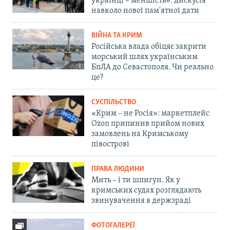
українці – меншість»: дискусія
навколо нової пам'ятної дати
ВІЙНА ТА КРИМ
Російська влада обіцяє закрити
морський шлях українським
БпЛА до Севастополя. Чи реально
це?
СУСПІЛЬСТВО
«Крим – не Росія»: маркетплейс
Ozon припинив прийом нових
замовлень на Кримському
півострові
ПРАВА ЛЮДИНИ
Мить – і ти шпигун. Як у
кримських судах розглядають
звинувачення в держзраді
ФОТОГАЛЕРЕЇ