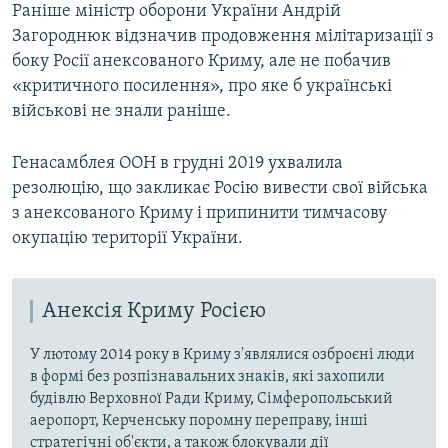
Раніше міністр оборони України Андрій
Загороднюк відзначив продовження мілітаризації з
боку Росії анексованого Криму, але не побачив
«критичного посилення», про яке б українські
військові не знали раніше.
Генасамблея ООН в грудні 2019 ухвалила
резолюцію, що закликає Росію вивести свої війська
з анексованого Криму і припинити тимчасову
окупацію території України.
Анексія Криму Росією
У лютому 2014 року в Криму з'являлися озброєні люди
в формі без розпізнавальних знаків, які захопили
будівлю Верховної Ради Криму, Сімферопольський
аеропорт, Керченську поромну переправу, інші
стратегічні об'єкти, а також блокували дії