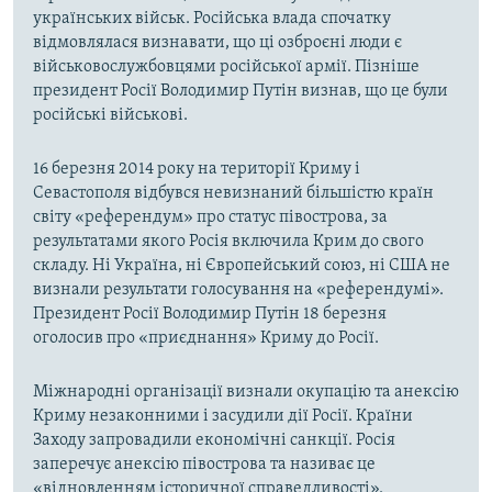
українських військ. Російська влада спочатку
відмовлялася визнавати, що ці озброєні люди є
військовослужбовцями російської армії. Пізніше
президент Росії Володимир Путін визнав, що це були
російські військові.
16 березня 2014 року на території Криму і
Севастополя відбувся невизнаний більшістю країн
світу «референдум» про статус півострова, за
результатами якого Росія включила Крим до свого
складу. Ні Україна, ні Європейський союз, ні США не
визнали результати голосування на «референдумі».
Президент Росії Володимир Путін 18 березня
оголосив про «приєднання» Криму до Росії.
Міжнародні організації визнали окупацію та анексію
Криму незаконними і засудили дії Росії. Країни
Заходу запровадили економічні санкції. Росія
заперечує анексію півострова та називає це
«відновленням історичної справедливості».