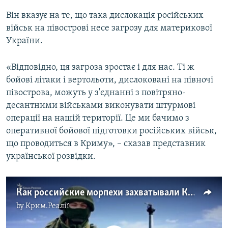
Він вказує на те, що така дислокація російських
військ на півострові несе загрозу для материкової
України.
«Відповідно, ця загроза зростає і для нас. Ті ж
бойові літаки і вертольоти, дислоковані на півночі
півострова, можуть у з'єднанні з повітряно-
десантними військами виконувати штурмові
операції на нашій території. Це ми бачимо з
оперативної бойової підготовки російських військ,
що проводиться в Криму», – сказав представник
української розвідки.
Как российские морпехи захватывали Крым (видео)
by
Крим.Реалії