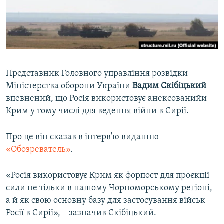
ВІДЕОУРОКИ «ELIFBE»
Русский
СВІДЧЕННЯ ОКУПАЦІЇ
Qırımtatar
УКРАЇНСЬКА ПРОБЛЕМА КРИМУ
ДОЛУЧАЙСЯ!
ІНФОГРАФІКА
Представник Головного управління розвідки
Міністерства оборони України
Вадим Скібіцький
впевнений, що Росія використовує анексованийи
Усі сайти RFE/RL
Крим у тому числі для ведення війни в Сирії.
Про це він сказав в інтерв'ю виданню
«Обозреватель»
.
«Росія використовує Крим як форпост для проєкції
сили не тільки в нашому Чорноморському регіоні,
а й як свою основну базу для застосування військ
Росії в Сирії», – зазначив Скібіцький.