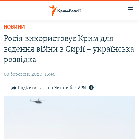
Доступність
посилання
Перейти
НОВИНИ
до
НОВИНИ
Росія використовує Крим для
основного
ВОДА.КРИМ
матеріалу
ведення війни в Сирії – українська
ВІДЕО ТА ФОТО
Перейти
розвідка
до
ПОЛІТИКА
основної
03 березень 2020, 15:46
БЛОГИ
навігації
Перейти
Поділитись
Читати без VPN
ПОГЛЯД
до
ІНТЕРВ'Ю
пошуку
ВСЕ ЗА ДЕНЬ
СПЕЦПРОЕКТИ
ЯК ОБІЙТИ БЛОКУВАННЯ
ДЕПОРТАЦІЯ