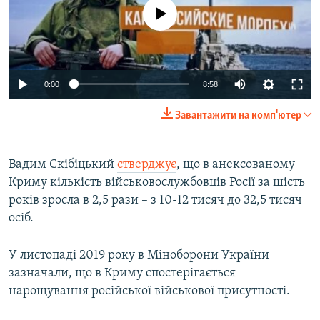
No media source currently available
0:00
8:58
Завантажити на комп'ютер
Вадим Скібіцький
стверджує
, що в анексованому
Криму кількість військовослужбовців Росії за шість
років зросла в 2,5 рази – з 10-12 тисяч до 32,5 тисяч
осіб.
У листопаді 2019 року в Міноборони України
зазначали, що в Криму спостерігається
нарощування російської військової присутності.