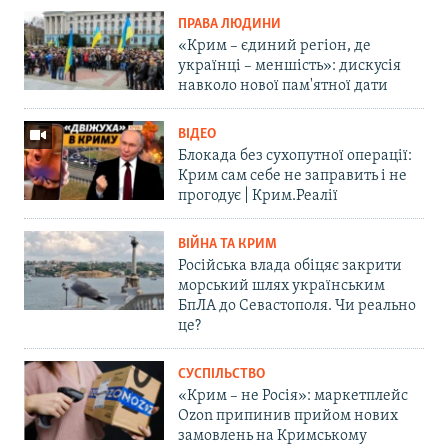
ПРАВА ЛЮДИНИ
«Крим – єдиний регіон, де
українці – меншість»: дискусія
навколо нової пам'ятної дати
ВІДЕО
Блокада без сухопутної операції:
Крим сам себе не заправить і не
прогодує | Крим.Реалії
ВІЙНА ТА КРИМ
Російська влада обіцяє закрити
морський шлях українським
БпЛА до Севастополя. Чи реально
це?
СУСПІЛЬСТВО
«Крим – не Росія»: маркетплейс
Ozon припинив прийом нових
замовлень на Кримському