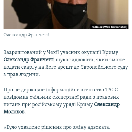
ВІДЕОУРОКИ «ELIFBE»
Русский
СВІДЧЕННЯ ОКУПАЦІЇ
Qırımtatar
УКРАЇНСЬКА ПРОБЛЕМА КРИМУ
Олександр Франчетті
ДОЛУЧАЙСЯ!
ІНФОГРАФІКА
Заарештований у Чехії учасник окупації Криму
Олександр Франчетті
шукає адвоката, який зможе
Усі сайти RFE/RL
подати скаргу на його арешт до Європейського суду
з прав людини.
Про це державне інформаційне агентство ТАСС
повідомив очільник експертної ради з правових
питань при російському уряді Криму
Олександр
Молохов
.
«Було ухвалене рішення про зміну адвоката.