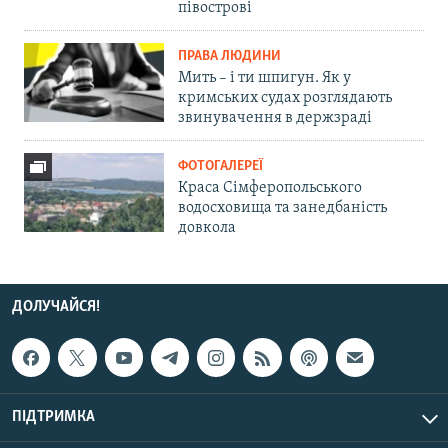
півострові
ПРАВА ЛЮДИНИ
Мить – і ти шпигун. Як у
кримських судах розглядають
звинувачення в держзраді
ФОТОГАЛЕРЕЇ
Краса Сімферопольського
водосховища та занедбаність
довкола
ДОЛУЧАЙСЯ!
ПІДТРИМКА