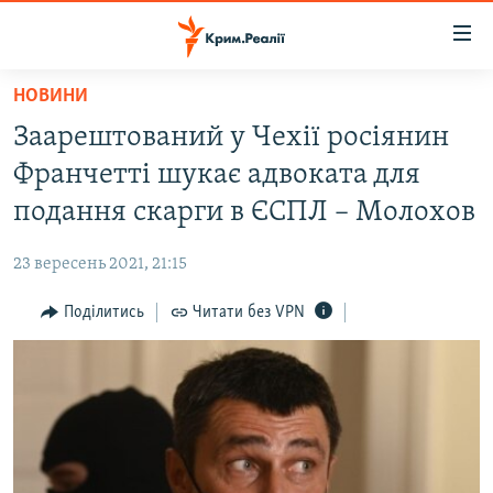
Доступність
посилання
Перейти
НОВИНИ
до
НОВИНИ
Заарештований у Чехії росіянин
основного
ВОДА.КРИМ
матеріалу
Франчетті шукає адвоката для
ВІДЕО ТА ФОТО
Перейти
подання скарги в ЄСПЛ – Молохов
до
ПОЛІТИКА
основної
23 вересень 2021, 21:15
БЛОГИ
навігації
Перейти
Поділитись
Читати без VPN
ПОГЛЯД
до
ІНТЕРВ'Ю
пошуку
ВСЕ ЗА ДЕНЬ
СПЕЦПРОЕКТИ
ЯК ОБІЙТИ БЛОКУВАННЯ
ДЕПОРТАЦІЯ