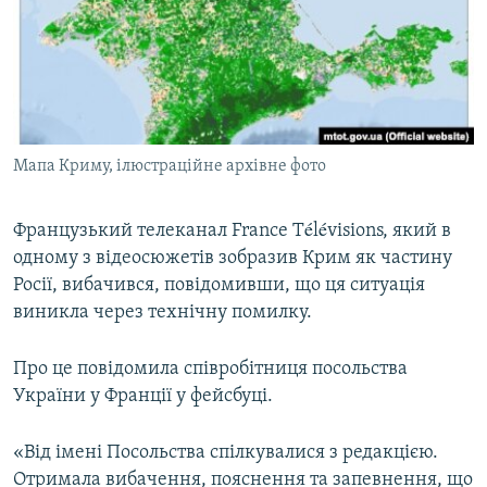
ВІДЕОУРОКИ «ELIFBE»
Русский
СВІДЧЕННЯ ОКУПАЦІЇ
Qırımtatar
УКРАЇНСЬКА ПРОБЛЕМА КРИМУ
ДОЛУЧАЙСЯ!
ІНФОГРАФІКА
Мапа Криму, ілюстраційне архівне фото
Французький телеканал France Télévisions, який в
Усі сайти RFE/RL
одному з відеосюжетів зобразив Крим як частину
Росії, вибачився, повідомивши, що ця ситуація
виникла через технічну помилку.
Про це повідомила співробітниця посольства
України у Франції у фейсбуці.
«Від імені Посольства спілкувалися з редакцією.
Отримала вибачення, пояснення та запевнення, що