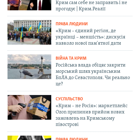
Крим сам себе не заправить і не
прогодує | Крим.Реалії
ПРАВА ЛЮДИНИ
«Крим – єдиний регіон, де
українці – меншість»: дискусія
навколо нової пам'ятної дати
ВІЙНА ТА КРИМ
Російська влада обіцяє закрити
морський шлях українським
БпЛА до Севастополя. Чи реально
це?
СУСПІЛЬСТВО
«Крим – не Росія»: маркетплейс
Ozon припинив прийом нових
замовлень на Кримському
півострові
ПРАВА ЛЮДИНИ