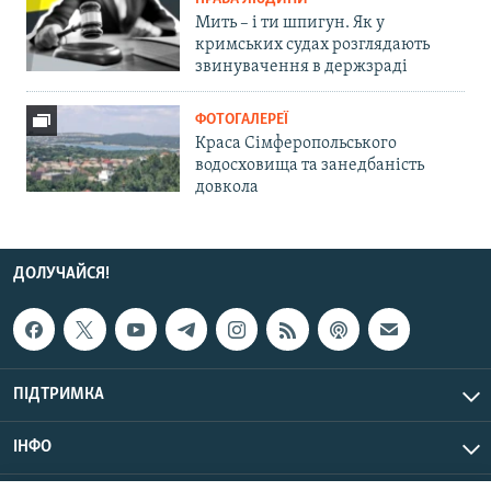
Мить – і ти шпигун. Як у
кримських судах розглядають
звинувачення в держзраді
ФОТОГАЛЕРЕЇ
Краса Сімферопольського
водосховища та занедбаність
довкола
ДОЛУЧАЙСЯ!
ПІДТРИМКА
ІНФО