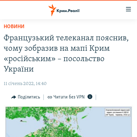
Доступність
посилання
Перейти
НОВИНИ
до
НОВИНИ
Французький телеканал пояснив,
основного
ВОДА.КРИМ
матеріалу
чому зобразив на мапі Крим
ВІДЕО ТА ФОТО
Перейти
«російським» – посольство
до
ПОЛІТИКА
України
основної
БЛОГИ
навігації
11 січень 2022, 14:40
Перейти
ПОГЛЯД
до
Поділитись
Читати без VPN
ІНТЕРВ'Ю
пошуку
ВСЕ ЗА ДЕНЬ
СПЕЦПРОЕКТИ
ЯК ОБІЙТИ БЛОКУВАННЯ
ДЕПОРТАЦІЯ