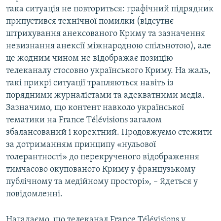
така ситуація не повториться: графічний підрядник
припустився технічної помилки (відсутнє
штрихування анексованого Криму та зазначення
невизнання анексії міжнародною спільнотою), але
це жодним чином не відображає позицію
телеканалу стосовно українського Криму. На жаль,
такі прикрі ситуації трапляються навіть із
порядними журналістами та адекватними медіа.
Зазначимо, що контент навколо української
тематики на France Télévisions загалом
збалансований і коректний. Продовжуємо стежити
за дотриманням принципу «нульової
толерантності» до перекрученого відображення
тимчасово окупованого Криму у французькому
публічному та медійному просторі», – йдеться у
повідомленні.
Нагадаємо, що телеканал France Télévisions у