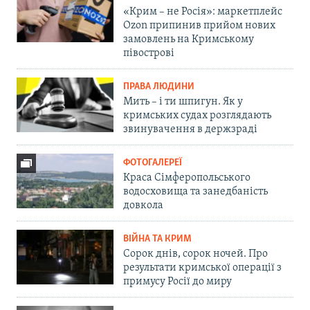
«Крим – не Росія»: маркетплейс
Ozon припинив прийом нових
замовлень на Кримському
півострові
ПРАВА ЛЮДИНИ
Мить – і ти шпигун. Як у
кримських судах розглядають
звинувачення в держзраді
ФОТОГАЛЕРЕЇ
Краса Сімферопольського
водосховища та занедбаність
довкола
ВІЙНА ТА КРИМ
Сорок днів, сорок ночей. Про
результати кримської операції з
примусу Росії до миру