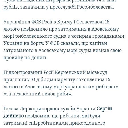
Сума накладених штрафів перевищила 14,5 млн
рублів, зазначили у пресслужбі Росриболовства.
Управління ФСБ Росії в Криму і Севастополі 15
лютого повідомило про затримання в Азовському
морі риболовецького судна з чотирма громадянами
України на борту. У ФСБ сказали, що капітан
затриманого в Азовському морі судна визнав свою
провину на допиті.
Підконтрольний Росії Керченський міськсуд
призначив 10 діб адмінарешту захопленим 15
лютого в Азовському морі українським рибалкам
«за незаконний вилов риби».
Голова Держприкордонслужби України
Сергій
Дейнеко
повідомив, що рибалки, які були
затримані співробітниками прикордонного