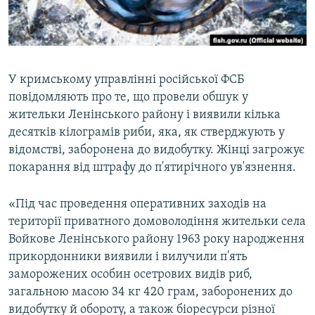
ВІДЕОУРОКИ «ELIFBE»
Русский
СВІДЧЕННЯ ОКУПАЦІЇ
Qırımtatar
УКРАЇНСЬКА ПРОБЛЕМА КРИМУ
У кримському управлінні російської ФСБ
ДОЛУЧАЙСЯ!
ІНФОГРАФІКА
повідомляють про те, що провели обшук у
жительки Ленінського району і виявили кілька
десятків кілограмів риби, яка, як стверджують у
відомстві, заборонена до видобутку. Жінці загрожує
Усі сайти RFE/RL
покарання від штрафу до п'ятирічного ув'язнення.
«Під час проведення оперативних заходів на
території приватного домоволодіння жительки села
Войкове Ленінського району 1963 року народження
прикордонники виявили і вилучили п'ять
заморожених особин осетрових видів риб,
загальною масою 34 кг 420 грам, заборонених до
видобутку й обороту, а також біоресурси різної