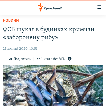
Доступність
посилання
Перейти
НОВИНИ
до
НОВИНИ
ФСБ шукає в будинках кримчан
основного
ВОДА.КРИМ
матеріалу
«заборонену рибу»
ВІДЕО ТА ФОТО
Перейти
до
25 лютий 2020, 10:51
ПОЛІТИКА
основної
БЛОГИ
Поділитись
Читати без VPN
навігації
Перейти
ПОГЛЯД
до
ІНТЕРВ'Ю
пошуку
ВСЕ ЗА ДЕНЬ
СПЕЦПРОЕКТИ
ЯК ОБІЙТИ БЛОКУВАННЯ
ДЕПОРТАЦІЯ