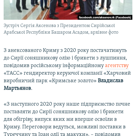
ВІДЕОУРОКИ «ELIFBE»
Русский
СВІДЧЕННЯ ОКУПАЦІЇ
Qırımtatar
Зустріч Сергія Аксенова з Президентом Сирійської
УКРАЇНСЬКА ПРОБЛЕМА КРИМУ
Арабської Республіки Башаром Асадом, архівне фото
ДОЛУЧАЙСЯ!
ІНФОГРАФІКА
З анексованого Криму з 2020 року постачатимуть
до Сирії соняшникову олію і брикети з лушпиння,
повідомив російському інформаційному
агентству
Усі сайти RFE/RL
«ТАСС» гендиректор керуючої компанії «Харчовий
виробничий парк «Кримське золото»
Владислав
Мартьянов
.
«З наступного 2020 року наше підприємство почне
поставляти до Сирії соняшникову олію і брикети
для обігріву, випуск яких ми вперше освоїли в
Криму. Переговори ведуться, можливі поставки в
Туреччину та Іран олії та макухи», – повідомив