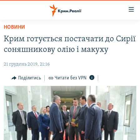
Доступність
посилання
Перейти
НОВИНИ
до
НОВИНИ
Крим готується постачати до Сирії
основного
ВОДА.КРИМ
матеріалу
соняшникову олію і макуху
ВІДЕО ТА ФОТО
Перейти
до
21 грудень 2019, 21:16
ПОЛІТИКА
основної
БЛОГИ
Поділитись
Читати без VPN
навігації
Перейти
ПОГЛЯД
до
ІНТЕРВ'Ю
пошуку
ВСЕ ЗА ДЕНЬ
СПЕЦПРОЕКТИ
ЯК ОБІЙТИ БЛОКУВАННЯ
ДЕПОРТАЦІЯ