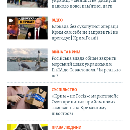
українці – меншість»: дискусія
навколо нової пам'ятної дати
ВІДЕО
Блокада без сухопутної операції:
Крим сам себе не заправить і не
прогодує | Крим.Реалії
ВІЙНА ТА КРИМ
Російська влада обіцяє закрити
морський шлях українським
БпЛА до Севастополя. Чи реально
це?
СУСПІЛЬСТВО
«Крим – не Росія»: маркетплейс
Ozon припинив прийом нових
замовлень на Кримському
півострові
ПРАВА ЛЮДИНИ