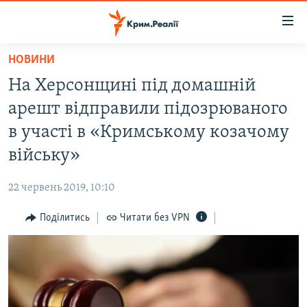
Доступність
посилання
Перейти
НОВИНИ
до
НОВИНИ
На Херсонщині під домашній
основного
ВОДА.КРИМ
матеріалу
арешт відправили підозрюваного
ВІДЕО ТА ФОТО
Перейти
в участі в «Кримському козачому
до
ПОЛІТИКА
війську»
основної
БЛОГИ
навігації
22 червень 2019, 10:10
Перейти
ПОГЛЯД
до
Поділитись
Читати без VPN
ІНТЕРВ'Ю
пошуку
ВСЕ ЗА ДЕНЬ
СПЕЦПРОЕКТИ
ЯК ОБІЙТИ БЛОКУВАННЯ
ДЕПОРТАЦІЯ