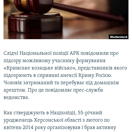
ВІДЕОУРОКИ «ELIFBE»
Русский
СВІДЧЕННЯ ОКУПАЦІЇ
Qırımtatar
УКРАЇНСЬКА ПРОБЛЕМА КРИМУ
ДОЛУЧАЙСЯ!
ІНФОГРАФІКА
Слідчі Національної поліції АРК повідомили про
підозру можливому учаснику формування
Усі сайти RFE/RL
«Кримське козацьке військо», представників якого
підозрюють в сприянні анексії Криму Росією.
Чоловік затриманий та перебуває під домашнім
арештом. Про це повідомляє прес-служба
ведомства.
Как стверджують в Нацполіціі, 55-річний
уродженець Херсонської області з лютого по
квітень 2014 року організовував і брав активну