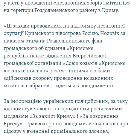
участь у проведенні «незаконних зборів і мітингів»
на території Роздольненського району в Криму.
«Ці заходи проводилися на підтримку незаконної
окупації Кримського півострова Росією. Чоловік за
наказом отамана Роздольненського філії
громадського об'єднання «Кримське
республіканське відділення Всеросійської
громадської організації «Союз козаків «Кримське
козацьке військо» разом з іншими особами
здійснював охорону проведення незаконних
мітингів і зібрань», – йдеться в повідомленні.
За інформацією українських поліцейських, за таку
«допомогу» чоловік нагороджений російськими
медалями «За захист Криму» і «За повернення
Криму». Правоохоронці повідомили чоловікові про
підозру у вчиненні кримінального злочину,