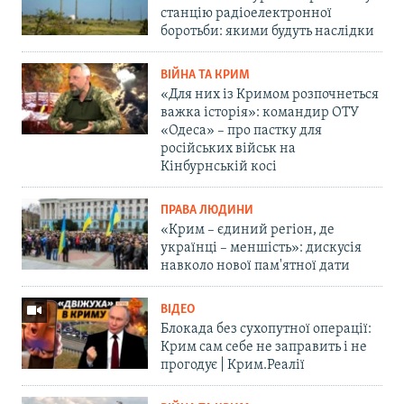
станцію радіоелектронної
боротьби: якими будуть наслідки
ВІЙНА ТА КРИМ
«Для них із Кримом розпочнеться
важка історія»: командир ОТУ
«Одеса» – про пастку для
російських військ на
Кінбурнській косі
ПРАВА ЛЮДИНИ
«Крим – єдиний регіон, де
українці – меншість»: дискусія
навколо нової пам'ятної дати
ВІДЕО
Блокада без сухопутної операції:
Крим сам себе не заправить і не
прогодує | Крим.Реалії