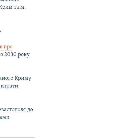
Крим та м.
.
в про
до 2030 року
ваного Криму
 витрати
евастополя до
рами