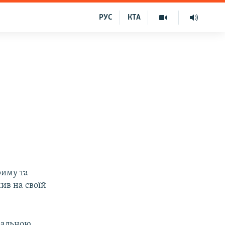
РУС
КТА
риму та
мив на своїй
еральною