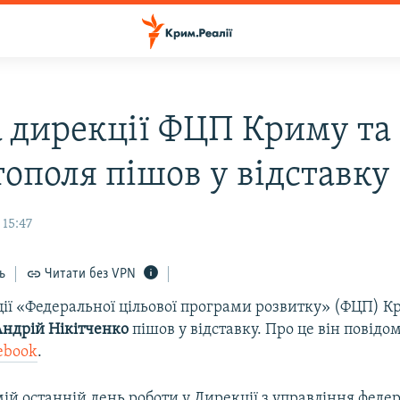
а дирекції ФЦП Криму та
тополя пішов у відставку
 15:47
ь
Читати без VPN
ції «Федеральної цільової програми розвитку» (ФЦП) К
Андрій Нікітченко
пішов у відставку. Про це він повідо
cebook
.
мій останній день роботи у Дирекції з управління фед