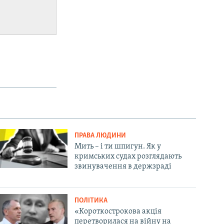
ПРАВА ЛЮДИНИ
Мить – і ти шпигун. Як у
кримських судах розглядають
звинувачення в держзраді
ПОЛІТИКА
«Короткострокова акція
перетворилася на війну на