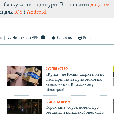
з блокування і цензури! Встановити
додаток
ії для
iOS
і
Android
.
ь
Читати без VPN
Follow us
Print
СУСПІЛЬСТВО
«Крим – не Росія»: маркетплейс
Ozon припинив прийом нових
замовлень на Кримському
півострові
ВІЙНА ТА КРИМ
Сорок днів, сорок ночей. Про
результати кримської операції з