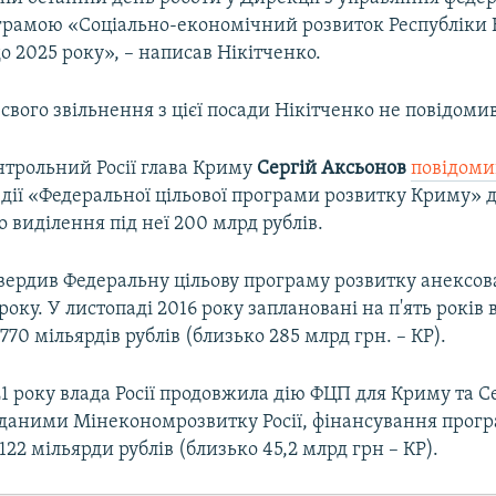
грамою «Соціально-економічний розвиток Республіки 
о 2025 року», – написав Нікітченко.
вого звільнення з цієї посади Нікітченко не повідомив
нтрольний Росії глава Криму
Сергій Аксьонов
повідоми
дії «Федеральної цільової програми розвитку Криму» 
о виділення під неї 200 млрд рублів.
атвердив Федеральну цільову програму розвитку анексо
 року. У листопаді 2016 року заплановані на п'ять років
770 мільярдів рублів (близько 285 млрд грн. – КР).
1 року влада Росії продовжила дію ФЦП для Криму та С
а даними Мінекономрозвитку Росії, фінансування прог
122 мільярди рублів (близько 45,2 млрд грн – КР).