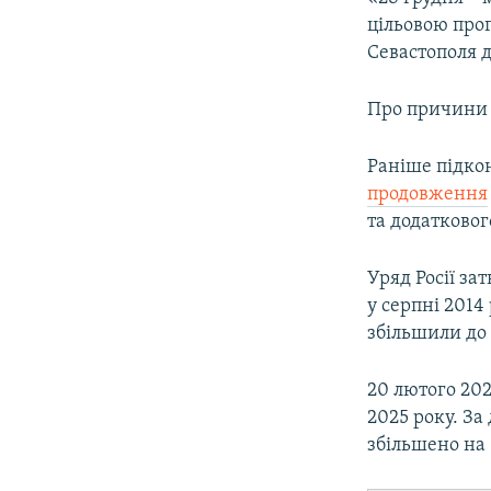
ВІДЕОУРОКИ «ELIFBE»
цільовою про
СВІДЧЕННЯ ОКУПАЦІЇ
Севастополя д
УКРАЇНСЬКА ПРОБЛЕМА КРИМУ
Про причини с
ІНФОГРАФІКА
Раніше підко
продовження
та додатковог
Уряд Росії з
у серпні 2014
збільшили до 
20 лютого 202
2025 року. З
збільшено на 