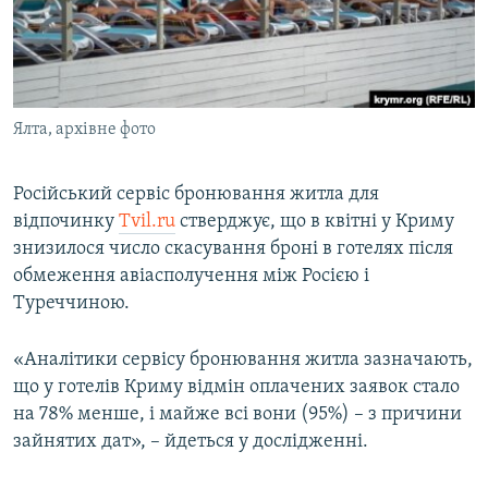
ВІДЕОУРОКИ «ELIFBE»
Русский
СВІДЧЕННЯ ОКУПАЦІЇ
Qırımtatar
УКРАЇНСЬКА ПРОБЛЕМА КРИМУ
Ялта, архівне фото
ДОЛУЧАЙСЯ!
ІНФОГРАФІКА
Російський сервіс бронювання житла для
відпочинку
Tvil.ru
стверджує, що в квітні у Криму
Усі сайти RFE/RL
знизилося число скасування броні в готелях після
обмеження авіасполучення між Росією і
Туреччиною.
«Аналітики сервісу бронювання житла зазначають,
що у готелів Криму відмін оплачених заявок стало
на 78% менше, і майже всі вони (95%) – з причини
зайнятих дат», – йдеться у дослідженні.