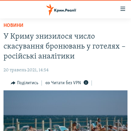
Доступність
посилання
Перейти
НОВИНИ
до
НОВИНИ
У Криму знизилося число
основного
ВОДА.КРИМ
матеріалу
скасування бронювань у готелях –
ВІДЕО ТА ФОТО
Перейти
російські аналітики
до
ПОЛІТИКА
основної
20 травень 2021, 14:54
БЛОГИ
навігації
Перейти
Поділитись
Читати без VPN
ПОГЛЯД
до
ІНТЕРВ'Ю
пошуку
ВСЕ ЗА ДЕНЬ
СПЕЦПРОЕКТИ
ЯК ОБІЙТИ БЛОКУВАННЯ
ДЕПОРТАЦІЯ