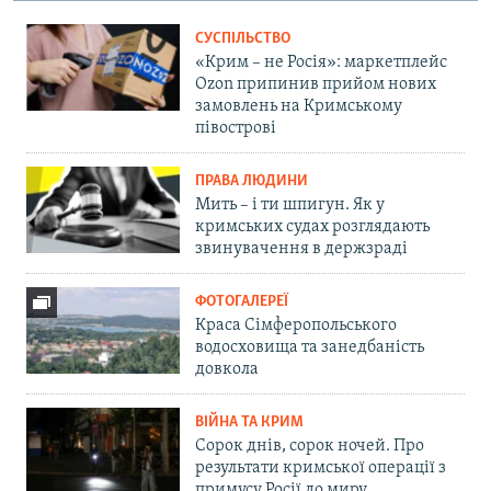
СУСПІЛЬСТВО
«Крим – не Росія»: маркетплейс
Ozon припинив прийом нових
замовлень на Кримському
півострові
ПРАВА ЛЮДИНИ
Мить – і ти шпигун. Як у
кримських судах розглядають
звинувачення в держзраді
ФОТОГАЛЕРЕЇ
Краса Сімферопольського
водосховища та занедбаність
довкола
ВІЙНА ТА КРИМ
Сорок днів, сорок ночей. Про
результати кримської операції з
примусу Росії до миру