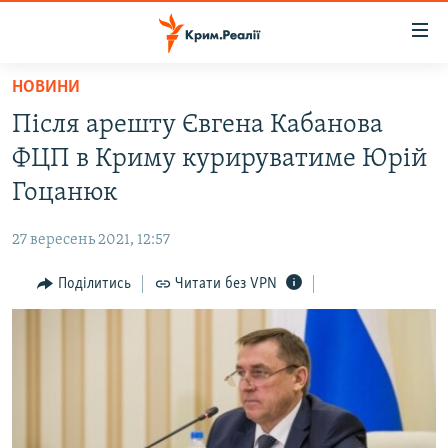
Доступність
посилання
Перейти
НОВИНИ
до
НОВИНИ
Після арешту Євгена Кабанова
основного
ВОДА.КРИМ
матеріалу
ФЦП в Криму курируватиме Юрій
ВІДЕО ТА ФОТО
Перейти
Гоцанюк
до
ПОЛІТИКА
основної
27 вересень 2021, 12:57
БЛОГИ
навігації
Перейти
Поділитись
Читати без VPN
ПОГЛЯД
до
ІНТЕРВ'Ю
пошуку
ВСЕ ЗА ДЕНЬ
СПЕЦПРОЕКТИ
ЯК ОБІЙТИ БЛОКУВАННЯ
ДЕПОРТАЦІЯ