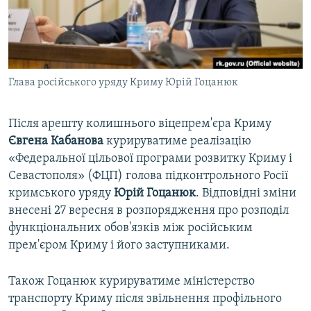
ВІДЕОУРОКИ «ELIFBE»
Русский
СВІДЧЕННЯ ОКУПАЦІЇ
Qırımtatar
УКРАЇНСЬКА ПРОБЛЕМА КРИМУ
Глава російського уряду Криму Юрій Гоцанюк
ДОЛУЧАЙСЯ!
ІНФОГРАФІКА
Після арешту колишнього віцепрем'єра Криму
Євгена Кабанова
курируватиме реалізацію
Усі сайти RFE/RL
«Федеральної цільової програми розвитку Криму і
Севастополя» (ФЦП) голова підконтрольного Росії
кримського уряду
Юрій Гоцанюк
. Відповідні зміни
внесені 27 вересня в розпорядження про розподіл
функціональних обов'язків між російським
прем'єром Криму і його заступниками.
Також Гоцанюк курируватиме міністерство
транспорту Криму після звільнення профільного