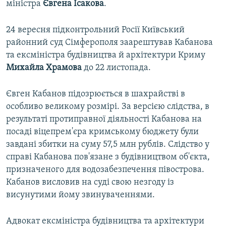
міністра
Євгена Ісакова
.
24 вересня підконтрольний Росії Київський
районний суд Сімферополя заарештував Кабанова
та ексміністра будівництва й архітектури Криму
Михайла Храмова
до 22 листопада.
Євген Кабанов підозрюється в шахрайстві в
особливо великому розмірі. За версією слідства, в
результаті протиправної діяльності Кабанова на
посаді віцепрем'єра кримському бюджету були
завдані збитки на суму 57,5 млн рублів. Слідство у
справі Кабанова пов'язане з будівництвом об'єкта,
призначеного для водозабезпечення півострова.
Кабанов висловив на суді свою незгоду із
висунутими йому звинуваченнями.
Адвокат ексміністра будівництва та архітектури