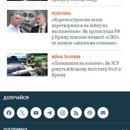
ПОЛІТИКА
«Короткострокова акція
перетворилася на війну на
виснаження»: Як пропаганда РФ
у Криму пояснює невдачі «СВО»
та залякує «мінними атаками»
ВІЙНА ТА КРИМ
«Полювання на колони». Як ЗСУ
ріжуть військову логістику Росії в
Криму
ДОЛУЧАЙСЯ!
ПІДТРИМКА