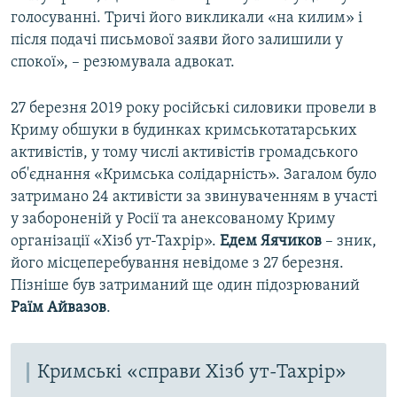
голосуванні. Тричі його викликали «на килим» і
після подачі письмової заяви його залишили у
спокої», – резюмувала адвокат.
27 березня 2019 року російські силовики провели в
Криму обшуки в будинках кримськотатарських
активістів, у тому числі активістів громадського
об'єднання «Кримська солідарність». Загалом було
затримано 24 активісти за звинуваченням в участі
у забороненій у Росії та анексованому Криму
організації «Хізб ут-Тахрір».
Едем Яячиков
– зник,
його місцеперебування невідоме з 27 березня.
Пізніше був затриманий ще один підозрюваний
Раїм Айвазов
.
Кримські «справи Хізб ут-Тахрір»