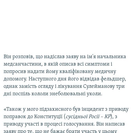
Він розповів, що надіслав заяву на ім'я начальника
медсанчастини, в якій описав всі симптоми і
попросив надати йому кваліфіковану медичну
допомогу. Наступного дня його відвідав фельдшер,
однак замість огляду і лікування Сулейманову три
дні поспіль кололи знеболювальні уколи.
«Також у мого підзахисного був інцидент з приводу
поправок до Конституції (
сусідньої Росії – КР
), з
приводу участі в процесі голосування. Він написав
заяву про те, що не бажає брати участь у цьому