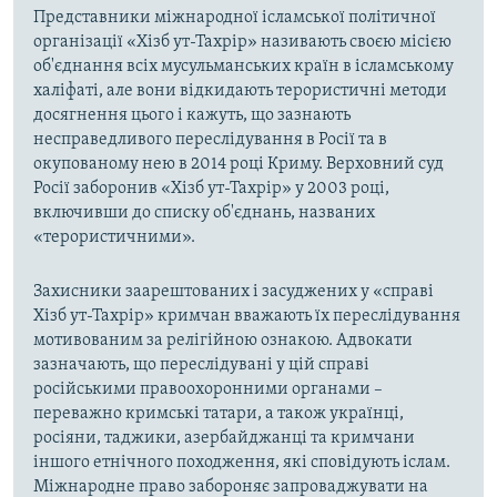
Представники міжнародної ісламської політичної
організації «Хізб ут-Тахрір» називають своєю місією
об'єднання всіх мусульманських країн в ісламському
халіфаті, але вони відкидають терористичні методи
досягнення цього і кажуть, що зазнають
несправедливого переслідування в Росії та в
окупованому нею в 2014 році Криму. Верховний суд
Росії заборонив «Хізб ут-Тахрір» у 2003 році,
включивши до списку об'єднань, названих
«терористичними».
Захисники заарештованих і засуджених у «справі
Хізб ут-Тахрір» кримчан вважають їх переслідування
мотивованим за релігійною ознакою. Адвокати
зазначають, що переслідувані у цій справі
російськими правоохоронними органами –
переважно кримські татари, а також українці,
росіяни, таджики, азербайджанці та кримчани
іншого етнічного походження, які сповідують іслам.
Міжнародне право забороняє запроваджувати на