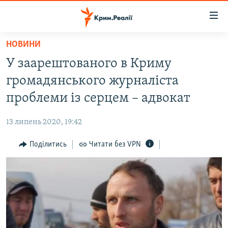
Доступність
посилання
Перейти
НОВИНИ
до
НОВИНИ
У заарештованого в Криму
основного
ВОДА.КРИМ
матеріалу
громадянського журналіста
ВІДЕО ТА ФОТО
Перейти
проблеми із серцем – адвокат
до
ПОЛІТИКА
основної
13 липень 2020, 19:42
БЛОГИ
навігації
Перейти
Поділитись
Читати без VPN
ПОГЛЯД
до
ІНТЕРВ'Ю
пошуку
ВСЕ ЗА ДЕНЬ
СПЕЦПРОЕКТИ
ЯК ОБІЙТИ БЛОКУВАННЯ
ДЕПОРТАЦІЯ