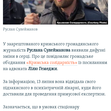
ВІДЕОУРОКИ «ELIFBE»
Русский
СВІДЧЕННЯ ОКУПАЦІЇ
Qırımtatar
УКРАЇНСЬКА ПРОБЛЕМА КРИМУ
Руслан Сулейманов
ДОЛУЧАЙСЯ!
ІНФОГРАФІКА
У заарештованого кримського громадянського
журналіста
Руслана Сулейманова
виявили дифузні
Усі сайти RFE/RL
зміни в серці. Про це повідомляє громадське
об'єднання
«Кримська солідарність»
із посиланням
на адвоката
Лілю Гемеджи
.
За інформацією, 13 липня вона відвідала свого
підзахисного в психіатричній лікарні, куди його
доставили для проведення примусової експертизи.
Зазначається, що в умовах стаціонару