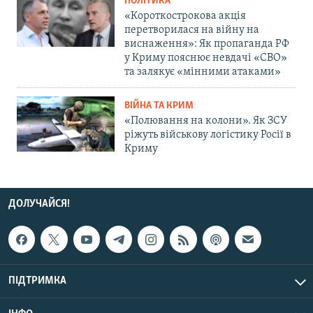
ПОЛІТИКА
«Короткострокова акція
перетворилася на війну на
виснаження»: Як пропаганда РФ
у Криму пояснює невдачі «СВО»
та залякує «мінними атаками»
ВІЙНА ТА КРИМ
«Полювання на колони». Як ЗСУ
ріжуть військову логістику Росії в
Криму
ДОЛУЧАЙСЯ!
ПІДТРИМКА