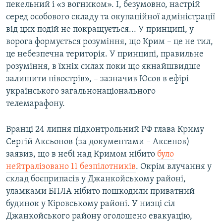
пекельний і «з вогником». І, безумовно, настрій
серед особового складу та окупаційної адміністрації
від цих подій не покращується... У принципі, у
ворога формується розуміння, що Крим – це не тил,
це небезпечна територія. У принципі, правильне
розуміння, в їхніх силах поки що якнайшвидше
залишити півострів», – зазначив Юсов в ефірі
українського загальнонаціонального
телемарафону.
Вранці 24 липня підконтрольний РФ глава Криму
Сергій Аксьонов (за документами – Аксенов)
заявив, що в небі над Кримом нібито
було
нейтралізовано 11 безпілотників
. Окрім влучання у
склад боєприпасів у Джанкойському районі,
уламками БПЛА нібито пошкодили приватний
будинок у Кіровському районі. У низці сіл
Джанкойського району оголошено евакуацію,