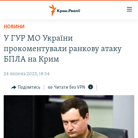
Доступність
посилання
Перейти
НОВИНИ
до
НОВИНИ
У ГУР МО України
основного
ВОДА.КРИМ
матеріалу
прокоментували ранкову атаку
ВІДЕО ТА ФОТО
Перейти
БПЛА на Крим
до
ПОЛІТИКА
основної
24 липень 2023, 18:54
БЛОГИ
навігації
Перейти
Поділитись
Читати без VPN
ПОГЛЯД
до
ІНТЕРВ'Ю
пошуку
ВСЕ ЗА ДЕНЬ
СПЕЦПРОЕКТИ
ЯК ОБІЙТИ БЛОКУВАННЯ
ДЕПОРТАЦІЯ