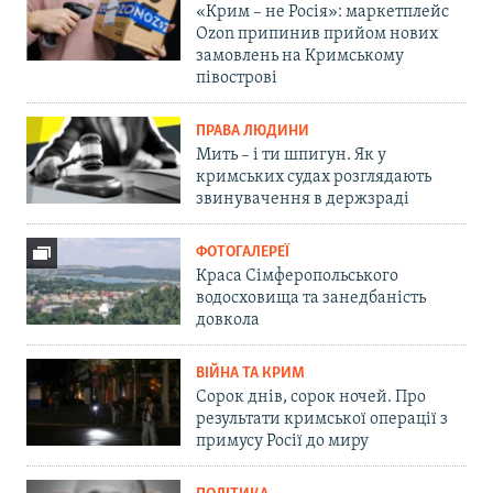
«Крим – не Росія»: маркетплейс
Ozon припинив прийом нових
замовлень на Кримському
півострові
ПРАВА ЛЮДИНИ
Мить – і ти шпигун. Як у
кримських судах розглядають
звинувачення в держзраді
ФОТОГАЛЕРЕЇ
Краса Сімферопольського
водосховища та занедбаність
довкола
ВІЙНА ТА КРИМ
Сорок днів, сорок ночей. Про
результати кримської операції з
примусу Росії до миру