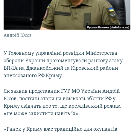
ВІДЕОУРОКИ «ELIFBE»
Русский
СВІДЧЕННЯ ОКУПАЦІЇ
Qırımtatar
УКРАЇНСЬКА ПРОБЛЕМА КРИМУ
Андрій Юсов
ДОЛУЧАЙСЯ!
ІНФОГРАФІКА
У Головному управлінні розвідки Міністерства
оборони України прокоментували ранкову атаку
Усі сайти RFE/RL
БПЛА на Джанкойський та Кіровський райони
анексованого РФ Криму.
Як заявив представник ГУР МО України Андрій
Юсов, постійні атаки на військові об'єкти РФ у
Криму свідчать про те, що кремлівський режим
«не може захистити навіть їх».
«Ранок у Криму вже традиційно для окупантів