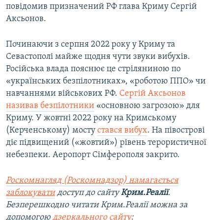
повідомив призначений РФ глава Криму Сергій
Аксьонов.
Починаючи з серпня 2022 року у Криму та
Севастополі майже щодня чути звуки вибухів.
Російська влада пояснює це стріляниною по
«українських безпілотниках», «роботою ППО» чи
навчаннями військових РФ.
Сергій Аксьонов
називав безпілотники
«основною загрозою» для
Криму. У жовтні 2022 року на Кримському
(Керченському) мосту
стався вибух
. На півострові
діє підвищений («жовтий») рівень терористичної
небезпеки. Аеропорт Сімферополя закрито.
Роскомнагляд (Роскомнадзор) намагається
заблокувати
доступ до сайту
Крим.Реалії
.
Безперешкодно читати Крим.Реалії можна за
допомогою
дзеркального сайту
: