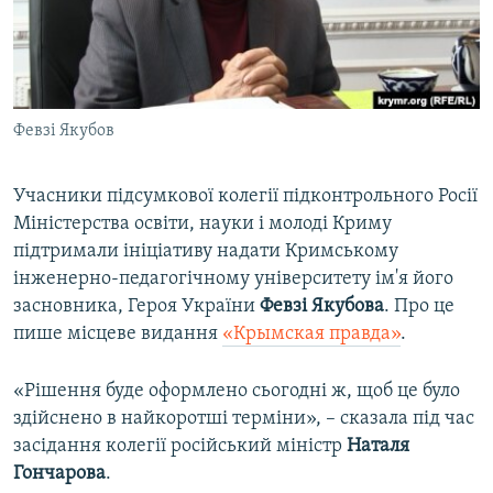
ВІДЕОУРОКИ «ELIFBE»
Русский
СВІДЧЕННЯ ОКУПАЦІЇ
Qırımtatar
УКРАЇНСЬКА ПРОБЛЕМА КРИМУ
Февзі Якубов
ДОЛУЧАЙСЯ!
ІНФОГРАФІКА
Учасники підсумкової колегії підконтрольного Росії
Міністерства освіти, науки і молоді Криму
Усі сайти RFE/RL
підтримали ініціативу надати Кримському
інженерно-педагогічному університету ім'я його
засновника, Героя України
Февзі Якубова
. Про це
пише місцеве видання
«Крымская правда»
.
«Рішення буде оформлено сьогодні ж, щоб це було
здійснено в найкоротші терміни», – сказала під час
засідання колегії російський міністр
Наталя
Гончарова
.