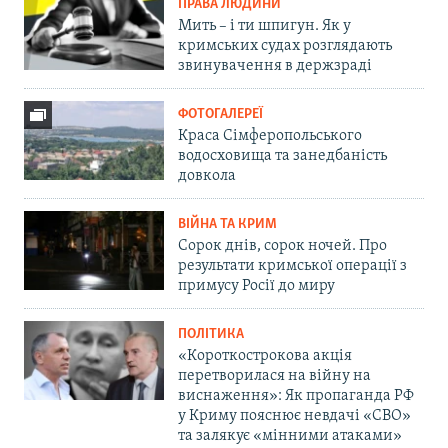
ПРАВА ЛЮДИНИ
Мить – і ти шпигун. Як у
кримських судах розглядають
звинувачення в держзраді
ФОТОГАЛЕРЕЇ
Краса Сімферопольського
водосховища та занедбаність
довкола
ВІЙНА ТА КРИМ
Сорок днів, сорок ночей. Про
результати кримської операції з
примусу Росії до миру
ПОЛІТИКА
«Короткострокова акція
перетворилася на війну на
виснаження»: Як пропаганда РФ
у Криму пояснює невдачі «СВО»
та залякує «мінними атаками»