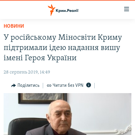
Доступність
посилання
Перейти
НОВИНИ
до
НОВИНИ
У російському Міносвіти Криму
основного
ВОДА.КРИМ
матеріалу
підтримали ідею надання вишу
ВІДЕО ТА ФОТО
Перейти
імені Героя України
до
ПОЛІТИКА
основної
28 серпень 2019, 14:49
БЛОГИ
навігації
Перейти
Поділитись
Читати без VPN
ПОГЛЯД
до
ІНТЕРВ'Ю
пошуку
ВСЕ ЗА ДЕНЬ
СПЕЦПРОЕКТИ
ЯК ОБІЙТИ БЛОКУВАННЯ
ДЕПОРТАЦІЯ