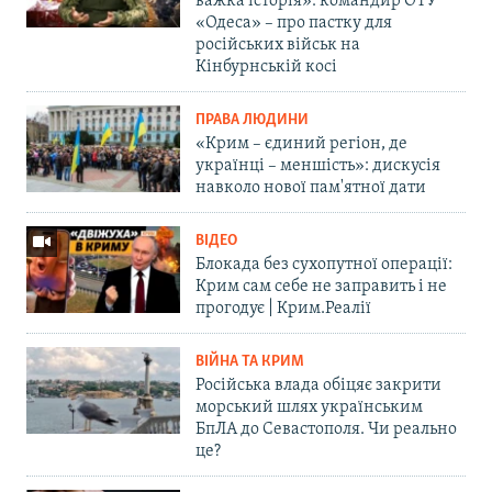
важка історія»: командир ОТУ
«Одеса» – про пастку для
російських військ на
Кінбурнській косі
ПРАВА ЛЮДИНИ
«Крим – єдиний регіон, де
українці – меншість»: дискусія
навколо нової пам'ятної дати
ВІДЕО
Блокада без сухопутної операції:
Крим сам себе не заправить і не
прогодує | Крим.Реалії
ВІЙНА ТА КРИМ
Російська влада обіцяє закрити
морський шлях українським
БпЛА до Севастополя. Чи реально
це?