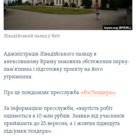
ВІДЕОУРОКИ «ELIFBE»
Русский
СВІДЧЕННЯ ОКУПАЦІЇ
Qırımtatar
УКРАЇНСЬКА ПРОБЛЕМА КРИМУ
Лівадійський палац у Ялті
ДОЛУЧАЙСЯ!
ІНФОГРАФІКА
Адміністрація Лівадійського палацу в
анексованому Криму замовила обстеження парку-
Усі сайти RFE/RL
пам'ятника і підготовку проєкту на його
утримання.
Про це повідомляє пресслужба
«РосТендера»
.
За інформацією пресслужби, «вартість робіт
оцінюється в 10 млн рублів. Заявки від учасників
приймають до 25 вересня, а 1 жовтня підведуть
підсумки тендера».