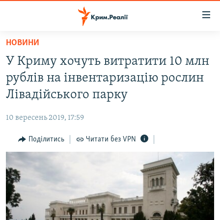
Доступність
посилання
Перейти
НОВИНИ
до
НОВИНИ
У Криму хочуть витратити 10 млн
основного
ВОДА.КРИМ
матеріалу
рублів на інвентаризацію рослин
ВІДЕО ТА ФОТО
Перейти
Лівадійського парку
до
ПОЛІТИКА
основної
10 вересень 2019, 17:59
БЛОГИ
навігації
Перейти
Поділитись
Читати без VPN
ПОГЛЯД
до
ІНТЕРВ'Ю
пошуку
ВСЕ ЗА ДЕНЬ
СПЕЦПРОЕКТИ
ЯК ОБІЙТИ БЛОКУВАННЯ
ДЕПОРТАЦІЯ