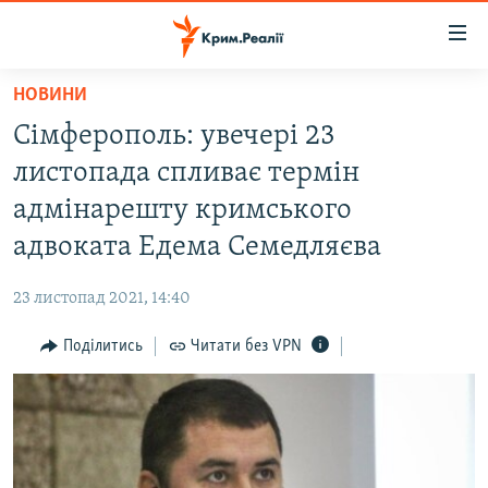
Доступність
посилання
Перейти
НОВИНИ
до
НОВИНИ
Сімферополь: увечері 23
основного
ВОДА.КРИМ
матеріалу
листопада спливає термін
ВІДЕО ТА ФОТО
Перейти
адмінарешту кримського
до
ПОЛІТИКА
адвоката Едема Семедляєва
основної
БЛОГИ
навігації
23 листопад 2021, 14:40
Перейти
ПОГЛЯД
до
Поділитись
Читати без VPN
ІНТЕРВ'Ю
пошуку
ВСЕ ЗА ДЕНЬ
СПЕЦПРОЕКТИ
ЯК ОБІЙТИ БЛОКУВАННЯ
ДЕПОРТАЦІЯ