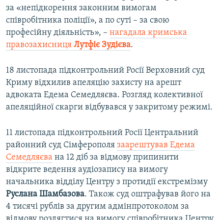
за «непідкорення законним вимогам
співробітника поліції», а по суті – за свою
професійну діяльність», –
нагадала кримська
правозахисниця
Лутфіє Зудієва
.
18 листопада підконтрольний Росії Верховний суд
Криму відхилив апеляцію захисту на арешт
адвоката Едема Семедляєва. Розгляд колективної
апеляційної скарги відбувався у закритому режимі.
11 листопада підконтрольний Росії Центральний
районний суд Сімферополя
заарештував Едема
Семедляєва
на 12 діб за відмову припинити
відкрите ведення аудіозапису на вимогу
начальника відділу Центру з протидії екстремізму
Руслана Шамбазова
. Також суд оштрафував його на
4 тисячі рублів за другим адмінпротоколом за
відмову роздягтися на вимогу співробітника Центру