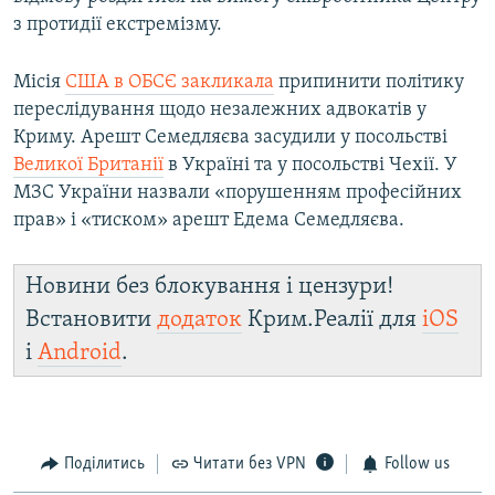
з протидії екстремізму.
Місія
США в ОБСЄ закликала
припинити політику
переслідування щодо незалежних адвокатів у
Криму. Арешт Семедляєва засудили у посольстві
Великої Британії
в Україні та у посольстві Чехії. У
МЗС України назвали «порушенням професійних
прав» і «тиском» арешт Едема Семедляєва.
Новини без блокування і цензури!
Встановити
додаток
Крим.Реалії для
iOS
і
Android
.
Поділитись
Читати без VPN
Follow us