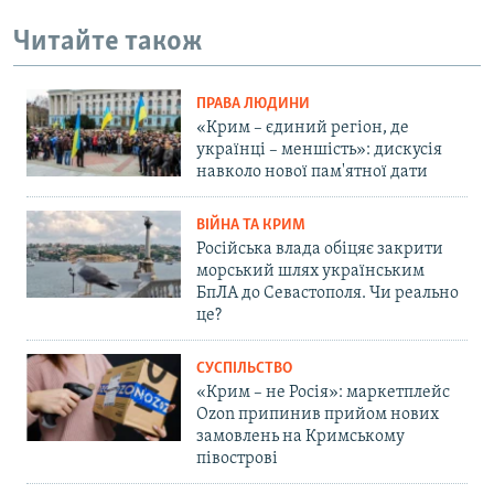
Читайте також
ПРАВА ЛЮДИНИ
«Крим – єдиний регіон, де
українці – меншість»: дискусія
навколо нової пам'ятної дати
ВІЙНА ТА КРИМ
Російська влада обіцяє закрити
морський шлях українським
БпЛА до Севастополя. Чи реально
це?
СУСПІЛЬСТВО
«Крим – не Росія»: маркетплейс
Ozon припинив прийом нових
замовлень на Кримському
півострові