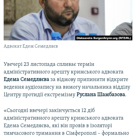
ВІДЕОУРОКИ «ELIFBE»
Русский
СВІДЧЕННЯ ОКУПАЦІЇ
Qırımtatar
УКРАЇНСЬКА ПРОБЛЕМА КРИМУ
ДОЛУЧАЙСЯ!
ІНФОГРАФІКА
Адвокат Едем Семедляєв
Увечері 23 листопада спливає термін
Усі сайти RFE/RL
адміністративного арешту кримського адвоката
Едема Семедляєва
за відмову припинити відкрите
ведення аудіозапису на вимогу начальника відділу
Центру протидії екстремізму
Руслана Шамбазова
.
«Сьогодні ввечері закінчується 12 діб
адміністративного арешту кримського адвоката
Едема Семедляєва, які він провів в ізоляторі
тимчасового тримання в Сімферополі – формально