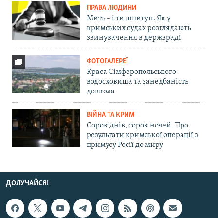
ПРАВА ЛЮДИНИ
Мить – і ти шпигун. Як у
кримських судах розглядають
звинувачення в держзраді
ФОТОГАЛЕРЕЇ
Краса Сімферопольського
водосховища та занедбаність
довкола
ВІЙНА ТА КРИМ
Сорок днів, сорок ночей. Про
результати кримської операції з
примусу Росії до миру
ДОЛУЧАЙСЯ!