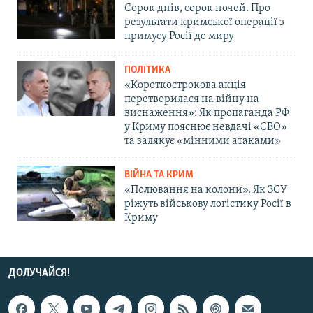
Сорок днів, сорок ночей. Про
результати кримської операції з
примусу Росії до миру
ПОЛІТИКА
«Короткострокова акція
перетворилася на війну на
виснаження»: Як пропаганда РФ
у Криму пояснює невдачі «СВО»
та залякує «мінними атаками»
ВІЙНА ТА КРИМ
«Полювання на колони». Як ЗСУ
ріжуть військову логістику Росії в
Криму
ДОЛУЧАЙСЯ!