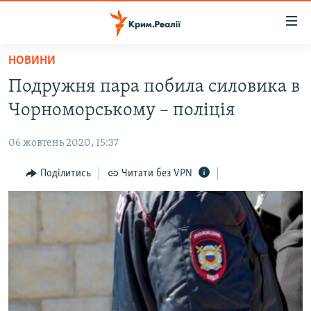
Доступність
посилання
Перейти
НОВИНИ
до
НОВИНИ
Подружня пара побила силовика в
основного
ВОДА.КРИМ
матеріалу
Чорноморському – поліція
ВІДЕО ТА ФОТО
Перейти
до
06 жовтень 2020, 15:37
ПОЛІТИКА
основної
БЛОГИ
Поділитись
Читати без VPN
навігації
Перейти
ПОГЛЯД
до
ІНТЕРВ'Ю
пошуку
ВСЕ ЗА ДЕНЬ
СПЕЦПРОЕКТИ
ЯК ОБІЙТИ БЛОКУВАННЯ
ДЕПОРТАЦІЯ