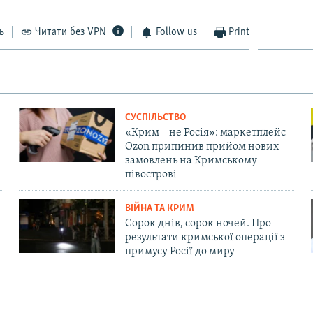
ь
Читати без VPN
Follow us
Print
СУСПІЛЬСТВО
«Крим – не Росія»: маркетплейс
Ozon припинив прийом нових
замовлень на Кримському
півострові
ВІЙНА ТА КРИМ
Сорок днів, сорок ночей. Про
результати кримської операції з
примусу Росії до миру