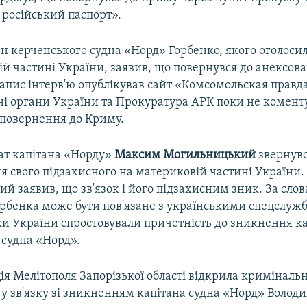
 російський паспорт».
ан керченського судна «Норд» Горбенко, якого оголоси
й частині України, заявив, що повернувся до анексова
апис інтерв'ю опублікував сайт «Комсомольская правда
і органи України та Прокуратура АРК поки не комент
 повернення до Криму.
ат капітана «Норду»
Максим Могильницький
звернувс
я свого підзахисного на материковій частині України.
 заявив, що зв'язок і його підзахисним зник. За слов
рбенка може бути пов'язане з українськими спецслуж
ки України спростовували причетність до зникнення к
 судна «Норд».
ція Мелітополя Запорізької області відкрила криміналь
у зв'язку зі зникненням капітана судна «Норд» Волод