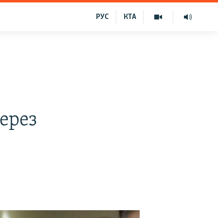
РУС
КТА
через