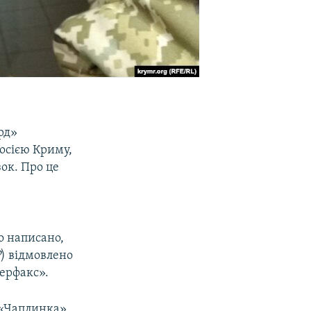
рд»
Росією Криму,
зок. Про це
ко написано,
Р
) відмовлено
терфакс».
 «Чаплинка»