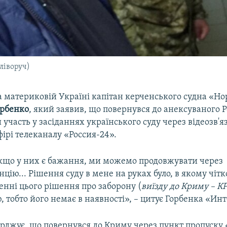
ліворуч)
 материковій Україні капітан керченського судна «Но
орбенко
, який заявив, що повернувся до анексуваного 
 участь у засіданнях українського суду через відеозв'я
ефірі телеканалу «Россия-24».
якщо у них є бажання, ми можемо продовжувати через
цію... Рішення суду в мене на руках було, в якому чіт
енні цього рішення про заборону (
виїзду до Криму – К
 тобто його немає в наявності», – цитує Горбенка «Ин
ерджує, що повернувся до Криму через пункт пропуску