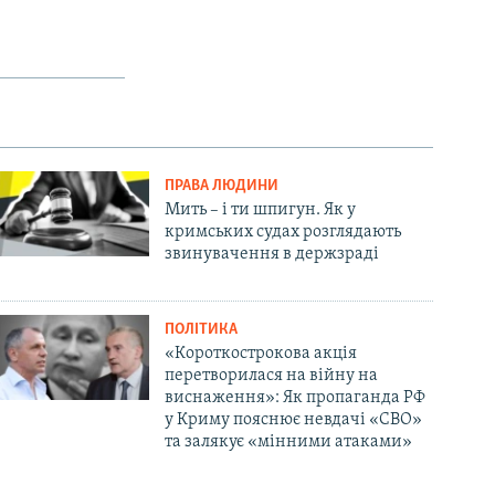
ПРАВА ЛЮДИНИ
Мить – і ти шпигун. Як у
кримських судах розглядають
звинувачення в держзраді
ПОЛІТИКА
«Короткострокова акція
перетворилася на війну на
виснаження»: Як пропаганда РФ
у Криму пояснює невдачі «СВО»
та залякує «мінними атаками»