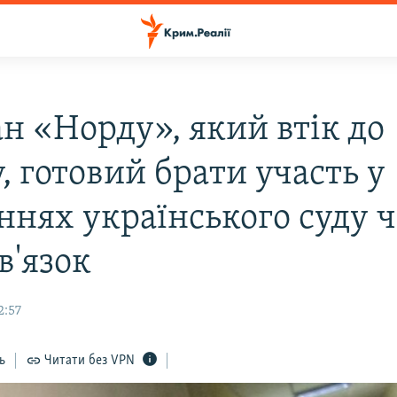
ан «Норду», який втік до
, готовий брати участь у
ннях українського суду 
в'язок
2:57
ь
Читати без VPN