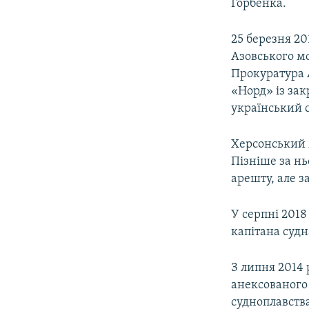
Горбенка.
25 березня 2
Азовського мо
Прокуратура 
«Норд» із зак
український с
Херсонський м
Пізніше за нь
арешту, але з
У серпні 201
капітана судн
З липня 2014 
анексованого 
судноплавств