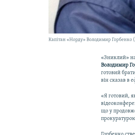
Капітан «Норду» Володимир Горбенко (
«Зниклий» на
Володимир Г
готовий брати
він сказав в 
«Я готовий, 
відеоконферен
що у продовж
прокуратурою,
Горбенко ств