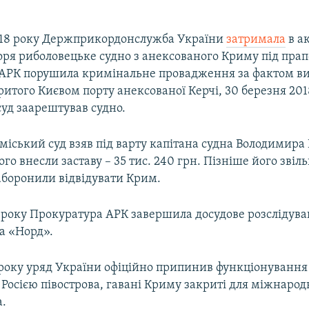
018 року Держприкордонслужба України
затримала
в ак
ря риболовецьке судно з анексованого Криму під прапо
АРК порушила кримінальне провадження за фактом ви
ритого Києвом порту анексованої Керчі, 30 березня 201
уд заарештував судно.
іський суд взяв під варту капітана судна Володимира
ого внесли заставу – 35 тис. 240 грн. Пізніше його звіл
аборонили відвідувати Крим.
8 року Прокуратура АРК завершила досудове розслідува
а «Норд».
року уряд України офіційно припинив функціонування 
Росією півострова, гавані Криму закриті для міжнарод
а.