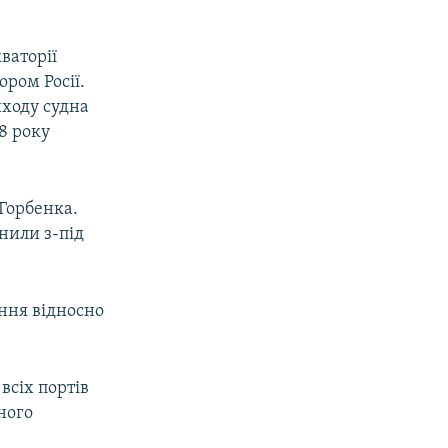
ваторії
ром Росії.
ходу судна
8 року
 Горбенка.
ьнили з-під
ння відносно
всіх портів
ного