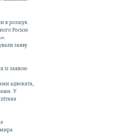
ли в розшук
ного Росією
».
ували заяву
я із заявою
ами адвоката,
бами. У
апітана
не
имира