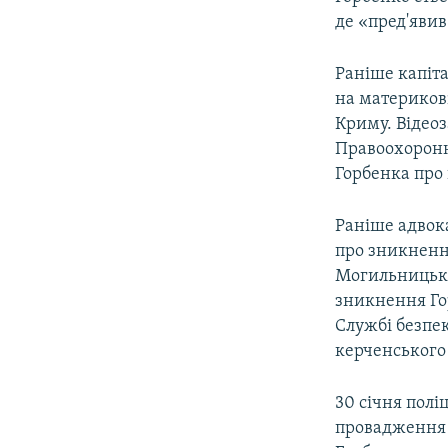
де «пред'явив
Раніше капіт
на материкові
Криму. Відеоз
Правоохоронн
Горбенка про
Раніше адвок
про зникненн
Могильницький
зникнення Го
Службі безпе
керченського
30 січня полі
провадження 