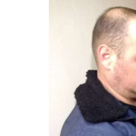
ВІДЕОУРОКИ «ELIFBE»
СВІДЧЕННЯ ОКУПАЦІЇ
УКРАЇНСЬКА ПРОБЛЕМА КРИМУ
ІНФОГРАФІКА