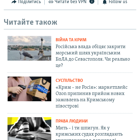
Поділитись
Читати без VPN
Follow us
Читайте також
ВІЙНА ТА КРИМ
Російська влада обіцяє закрити
морський шлях українським
БпЛА до Севастополя. Чи реально
це?
СУСПІЛЬСТВО
«Крим – не Росія»: маркетплейс
Ozon припинив прийом нових
замовлень на Кримському
півострові
ПРАВА ЛЮДИНИ
Мить – і ти шпигун. Як у
кримських судах розглядають