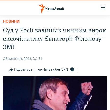
Доступність
посилання
Перейти
НОВИНИ
до
НОВИНИ
Суд у Росії залишив чинним вирок
основного
ВОДА.КРИМ
матеріалу
ексочільнику Євпаторії Філонову –
ВІДЕО ТА ФОТО
Перейти
ЗМІ
до
ПОЛІТИКА
основної
05 жовтень 2021, 20:33
БЛОГИ
навігації
Перейти
Поділитись
Читати без VPN
ПОГЛЯД
до
ІНТЕРВ'Ю
пошуку
ВСЕ ЗА ДЕНЬ
СПЕЦПРОЕКТИ
ЯК ОБІЙТИ БЛОКУВАННЯ
ДЕПОРТАЦІЯ