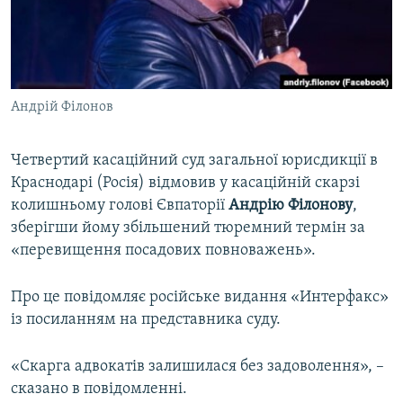
ВІДЕОУРОКИ «ELIFBE»
Русский
СВІДЧЕННЯ ОКУПАЦІЇ
Qırımtatar
УКРАЇНСЬКА ПРОБЛЕМА КРИМУ
Андрій Філонов
ДОЛУЧАЙСЯ!
ІНФОГРАФІКА
Четвертий касаційний суд загальної юрисдикції в
Краснодарі (Росія) відмовив у касаційній скарзі
Усі сайти RFE/RL
колишньому голові Євпаторії
Андрію Філонову
,
зберігши йому збільшений тюремний термін за
«перевищення посадових повноважень».
Про це повідомляє російське видання «Интерфакс»
із посиланням на представника суду.
«Скарга адвокатів залишилася без задоволення», –
сказано в повідомленні.