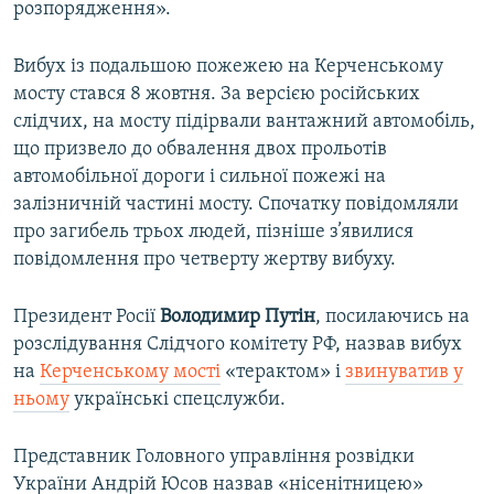
розпорядження».
Вибух із подальшою пожежею на Керченському
мосту стався 8 жовтня. За версією російських
слідчих, на мосту підірвали вантажний автомобіль,
що призвело до обвалення двох прольотів
автомобільної дороги і сильної пожежі на
залізничній частині мосту. Спочатку повідомляли
про загибель трьох людей, пізніше з’явилися
повідомлення про четверту жертву вибуху.
Президент Росії
Володимир Путін
, посилаючись на
розслідування Слідчого комітету РФ, назвав вибух
на
Керченському мості
«терактом» і
звинуватив у
ньому
українські спецслужби.
Представник Головного управління розвідки
України Андрій Юсов назвав «нісенітницею»