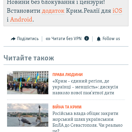
Новини без блокування і цензури!
Встановити
додаток
Крим.Реалії для
iOS
і
Android
.
Поділитись
Читати без VPN
Follow us
Читайте також
ПРАВА ЛЮДИНИ
«Крим – єдиний регіон, де
українці – меншість»: дискусія
навколо нової пам'ятної дати
ВІЙНА ТА КРИМ
Російська влада обіцяє закрити
морський шлях українським
БпЛА до Севастополя. Чи реально
це?