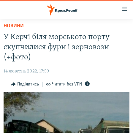
Доступність
посилання
Перейти
НОВИНИ
до
НОВИНИ
У Керчі біля морського порту
основного
ВОДА.КРИМ
матеріалу
скупчилися фури і зерновози
ВІДЕО ТА ФОТО
Перейти
(+фото)
до
ПОЛІТИКА
основної
14 жовтень 2022, 17:59
БЛОГИ
навігації
Перейти
Поділитись
Читати без VPN
ПОГЛЯД
до
ІНТЕРВ'Ю
пошуку
ВСЕ ЗА ДЕНЬ
СПЕЦПРОЕКТИ
ЯК ОБІЙТИ БЛОКУВАННЯ
ДЕПОРТАЦІЯ