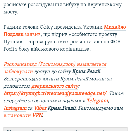
російське розслідування вибуху на Керченському
мосту.
Радник голови Офісу президента України
Михайло
Подоляк
заявив
, що підрив «особистого проєкту
Путіна» – справа рук самих росіян і атака на ФСБ
Росії з боку військового керівництва.
Роскомнагляд (Роскомнадзор) намагається
заблокувати
доступ до сайту
Крим.Реалії
.
Безперешкодно читати Крим.Реалії можна за
допомогою
дзеркального сайту
:
https://krymrgbcrlvrexoeaqjy.azureedge.net/
. Також
слідкуйте за основними подіями в
Telegram
,
Instagram
та
Viber
Крим.Реалії
. Рекомендуємо вам
встановити
VPN
.