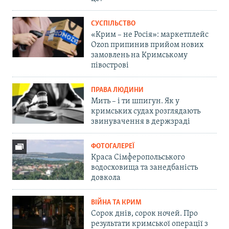
СУСПІЛЬСТВО
«Крим – не Росія»: маркетплейс
Ozon припинив прийом нових
замовлень на Кримському
півострові
ПРАВА ЛЮДИНИ
Мить – і ти шпигун. Як у
кримських судах розглядають
звинувачення в держзраді
ФОТОГАЛЕРЕЇ
Краса Сімферопольського
водосховища та занедбаність
довкола
ВІЙНА ТА КРИМ
Сорок днів, сорок ночей. Про
результати кримської операції з