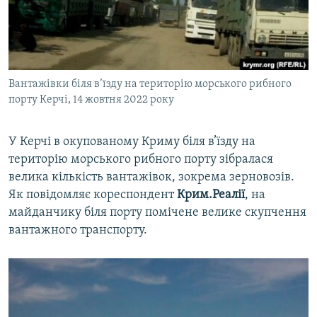
ВІДЕОУРОКИ «ELIFBE»
Русский
СВІДЧЕННЯ ОКУПАЦІЇ
Qırımtatar
УКРАЇНСЬКА ПРОБЛЕМА КРИМУ
Вантажівки біля в’їзду на територію морського рибного
ДОЛУЧАЙСЯ!
ІНФОГРАФІКА
порту Керчі, 14 жовтня 2022 року
У Керчі в окупованому Криму біля в’їзду на
Усі сайти RFE/RL
територію морського рибного порту зібралася
велика кількість вантажівок, зокрема зерновозів.
Як повідомляє кореспондент
Крим.Реалії
, на
майданчику біля порту помічене велике скупчення
вантажного транспорту.