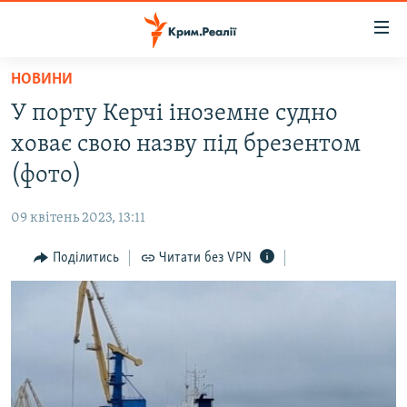
Доступність
посилання
Перейти
НОВИНИ
до
НОВИНИ
У порту Керчі іноземне судно
основного
ВОДА.КРИМ
матеріалу
ховає свою назву під брезентом
ВІДЕО ТА ФОТО
Перейти
(фото)
до
ПОЛІТИКА
основної
09 квітень 2023, 13:11
БЛОГИ
навігації
Перейти
Поділитись
Читати без VPN
ПОГЛЯД
до
ІНТЕРВ'Ю
пошуку
ВСЕ ЗА ДЕНЬ
СПЕЦПРОЕКТИ
ЯК ОБІЙТИ БЛОКУВАННЯ
ДЕПОРТАЦІЯ