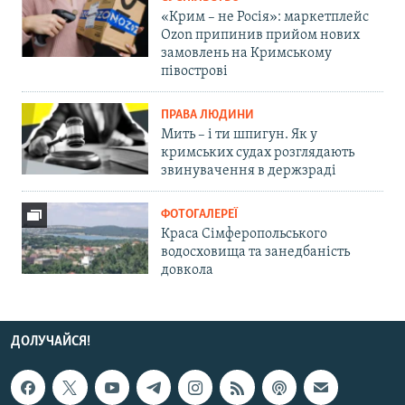
«Крим – не Росія»: маркетплейс
Ozon припинив прийом нових
замовлень на Кримському
півострові
ПРАВА ЛЮДИНИ
Мить – і ти шпигун. Як у
кримських судах розглядають
звинувачення в держзраді
ФОТОГАЛЕРЕЇ
Краса Сімферопольського
водосховища та занедбаність
довкола
ДОЛУЧАЙСЯ!