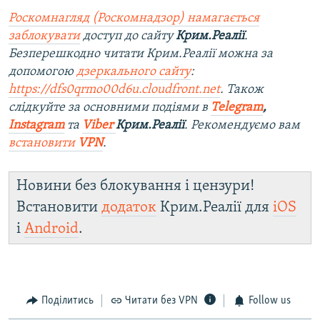
Роскомнагляд (Роскомнадзор) намагається
заблокувати
доступ до сайту
Крим.Реалії
.
Безперешкодно читати Крим.Реалії можна за
допомогою
дзеркального сайту
:
https://dfs0qrmo00d6u.cloudfront.net
. Також
слідкуйте за основними подіями в
Telegram
,
Instagram
та
Viber
Крим.Реалії
. Ре
комендуємо вам
встановити
VPN
.
Новини без блокування і цензури!
Встановити
додаток
Крим.Реалії для
iOS
і
Android
.
Поділитись
Читати без VPN
Follow us