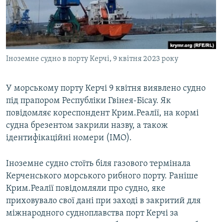
ВІДЕОУРОКИ «ELIFBE»
Русский
СВІДЧЕННЯ ОКУПАЦІЇ
Qırımtatar
УКРАЇНСЬКА ПРОБЛЕМА КРИМУ
Іноземне судно в порту Керчі, 9 квітня 2023 року
ДОЛУЧАЙСЯ!
ІНФОГРАФІКА
У морському порту Керчі 9 квітня виявлено судно
під прапором Республіки Гвінея-Бісау. Як
Усі сайти RFE/RL
повідомляє кореспондент Крим.Реалії, на кормі
судна брезентом закрили назву, а також
ідентифікаційні номери (IMO).
Іноземне судно стоїть біля газового термінала
Керченського морського рибного порту. Раніше
Крим.Реалії повідомляли про судно, яке
приховувало свої дані при заході в закритий для
міжнародного судноплавства порт Керчі за