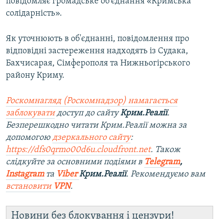
повідомляє громадське об'єднання «Кримська
солідарність».
Як уточнюють в об'єднанні, повідомлення про
відповідні застереження надходять із Судака,
Бахчисарая, Сімферополя та Нижньогірського
району Криму.
Роскомнагляд (Роскомнадзор) намагається
заблокувати
доступ до сайту
Крим.Реалії
.
Безперешкодно читати Крим.Реалії можна за
допомогою
дзеркального сайту
:
https://dfs0qrmo00d6u.cloudfront.net
. Також
слідкуйте за основними подіями в
Telegram
,
Instagram
та
Viber
Крим.Реалії
. Рекомендуємо вам
встановити
VPN
.
Новини без блокування і цензури!