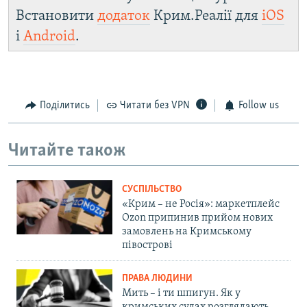
Встановити
додаток
Крим.Реалії для
iOS
і
Android
.
Поділитись
Читати без VPN
Follow us
Читайте також
СУСПІЛЬСТВО
«Крим – не Росія»: маркетплейс
Ozon припинив прийом нових
замовлень на Кримському
півострові
ПРАВА ЛЮДИНИ
Мить – і ти шпигун. Як у