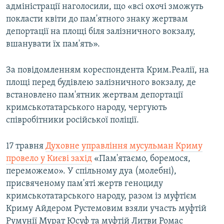
адміністрації наголосили, що «всі охочі зможуть
покласти квіти до пам'ятного знаку жертвам
депортації на площі біля залізничного вокзалу,
вшанувати їх пам'ять».
За повідомленням кореспондента Крим.Реалії, на
площі перед будівлею залізничного вокзалу, де
встановлено пам'ятник жертвам депортації
кримськотатарського народу, чергують
співробітники російської поліції.
17 травня
Духовне управління мусульман Криму
провело у Києві захід
«Пам'ятаємо, боремося,
переможемо». У спільному дуа (молебні),
присвяченому пам'яті жертв геноциду
кримськотатарського народу, разом із муфтієм
Криму Айдером Рустемовим взяли участь муфтій
Румунії Мурат Юсуф та муфтій Литви Ромас