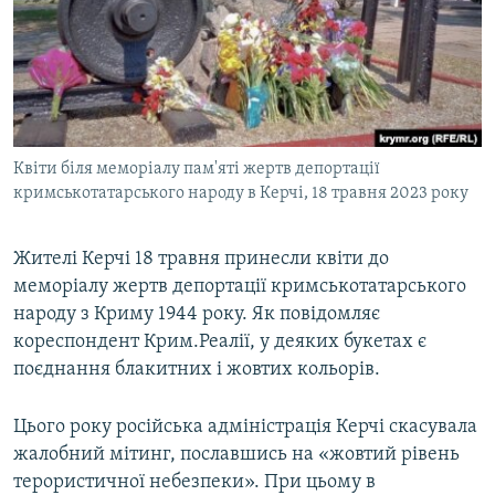
ВІДЕОУРОКИ «ELIFBE»
Русский
СВІДЧЕННЯ ОКУПАЦІЇ
Qırımtatar
УКРАЇНСЬКА ПРОБЛЕМА КРИМУ
ДОЛУЧАЙСЯ!
ІНФОГРАФІКА
Квіти біля меморіалу пам'яті жертв депортації
кримськотатарського народу в Керчі, 18 травня 2023 року
Усі сайти RFE/RL
Жителі Керчі 18 травня принесли квіти до
меморіалу жертв депортації кримськотатарського
народу з Криму 1944 року. Як повідомляє
кореспондент Крим.Реалії, у деяких букетах є
поєднання блакитних і жовтих кольорів.
Цього року російська адміністрація Керчі скасувала
жалобний мітинг, пославшись на «жовтий рівень
терористичної небезпеки». При цьому в