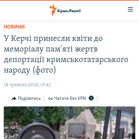
Доступність
посилання
Перейти
НОВИНИ
до
НОВИНИ
У Керчі принесли квіти до
основного
ВОДА.КРИМ
матеріалу
меморіалу пам'яті жертв
ВІДЕО ТА ФОТО
Перейти
депортації кримськотатарського
до
ПОЛІТИКА
народу (фото)
основної
БЛОГИ
навігації
18 травень 2023, 19:42
Перейти
ПОГЛЯД
до
Поділитись
Читати без VPN
ІНТЕРВ'Ю
пошуку
ВСЕ ЗА ДЕНЬ
СПЕЦПРОЕКТИ
ЯК ОБІЙТИ БЛОКУВАННЯ
ДЕПОРТАЦІЯ