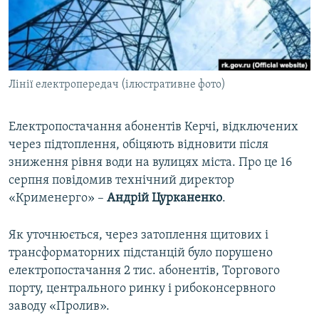
ВІДЕОУРОКИ «ELIFBE»
Русский
СВІДЧЕННЯ ОКУПАЦІЇ
Qırımtatar
УКРАЇНСЬКА ПРОБЛЕМА КРИМУ
Лінії електропередач (ілюстративне фото)
ДОЛУЧАЙСЯ!
ІНФОГРАФІКА
Електропостачання абонентів Керчі, відключених
через підтоплення, обіцяють відновити після
Усі сайти RFE/RL
зниження рівня води на вулицях міста. Про це 16
серпня повідомив технічний директор
«Крименерго» –
Андрій Цурканенко
.
Як уточнюється, через затоплення щитових і
трансформаторних підстанцій було порушено
електропостачання 2 тис. абонентів, Торгового
порту, центрального ринку і рибоконсервного
заводу «Пролив».