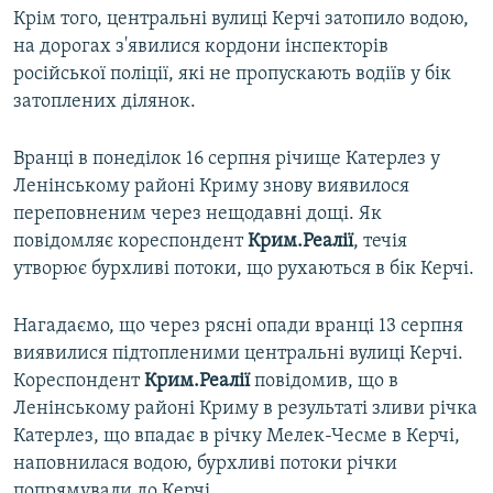
Крім того, центральні вулиці Керчі затопило водою,
на дорогах з'явилися кордони інспекторів
російської поліції, які не пропускають водіїв у бік
затоплених ділянок.
Вранці в понеділок 16 серпня річище Катерлез у
Ленінському районі Криму знову виявилося
переповненим через нещодавні дощі. Як
повідомляє кореспондент
Крим.Реалії
, течія
утворює бурхливі потоки, що рухаються в бік Керчі.
Нагадаємо, що через рясні опади вранці 13 серпня
виявилися підтопленими центральні вулиці Керчі.
Кореспондент
Крим.Реалії
повідомив, що в
Ленінському районі Криму в результаті зливи річка
Катерлез, що впадає в річку Мелек-Чесме в Керчі,
наповнилася водою, бурхливі потоки річки
попрямували до Керчі.