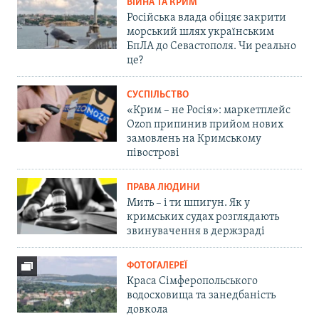
ВІЙНА ТА КРИМ
Російська влада обіцяє закрити
морський шлях українським
БпЛА до Севастополя. Чи реально
це?
СУСПІЛЬСТВО
«Крим – не Росія»: маркетплейс
Ozon припинив прийом нових
замовлень на Кримському
півострові
ПРАВА ЛЮДИНИ
Мить – і ти шпигун. Як у
кримських судах розглядають
звинувачення в держзраді
ФОТОГАЛЕРЕЇ
Краса Сімферопольського
водосховища та занедбаність
довкола