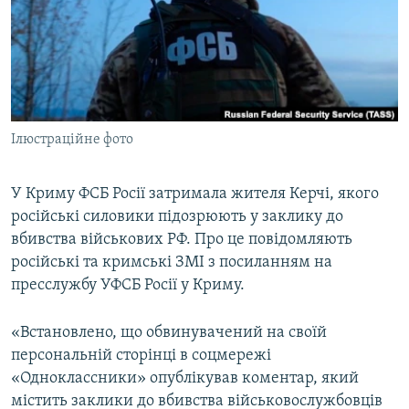
ВІДЕОУРОКИ «ELIFBE»
Русский
СВІДЧЕННЯ ОКУПАЦІЇ
Qırımtatar
УКРАЇНСЬКА ПРОБЛЕМА КРИМУ
ДОЛУЧАЙСЯ!
ІНФОГРАФІКА
Ілюстраційне фото
У Криму ФСБ Росії затримала жителя Керчі, якого
Усі сайти RFE/RL
російські силовики підозрюють у заклику до
вбивства військових РФ. Про це повідомляють
російські та кримські ЗМІ з посиланням на
пресслужбу УФСБ Росії у Криму.
«Встановлено, що обвинувачений на своїй
персональній сторінці в соцмережі
«Одноклассники» опублікував коментар, який
містить заклики до вбивства військовослужбовців