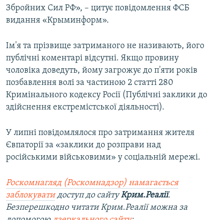
Збройних Сил РФ», – цитує повідомлення ФСБ
видання «Крыминформ».
Ім'я та прізвище затриманого не називають, його
публічні коментарі відсутні. Якщо провину
чоловіка доведуть, йому загрожує до п'яти років
позбавлення волі за частиною 2 статті 280
Кримінального кодексу Росії (Публічні заклики до
здійснення екстремістської діяльності).
У липні повідомлялося про затримання жителя
Євпаторії за «заклики до розправи над
російськими військовими» у соціальній мережі.
Роскомнагляд (Роскомнадзор) намагається
заблокувати
доступ до сайту
Крим.Реалії
.
Безперешкодно читати Крим.Реалії можна за
допомогою
дзеркального сайту
: