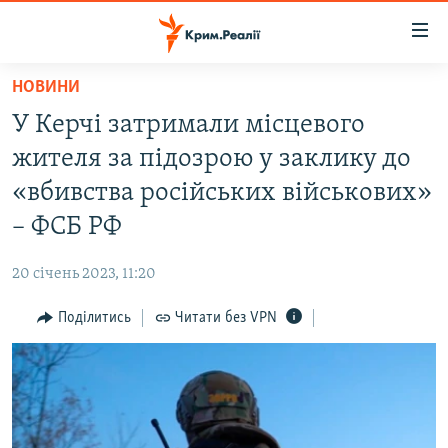
Доступність
посилання
Перейти
НОВИНИ
до
НОВИНИ
У Керчі затримали місцевого
основного
ВОДА.КРИМ
матеріалу
жителя за підозрою у заклику до
ВІДЕО ТА ФОТО
Перейти
«вбивства російських військових»
до
ПОЛІТИКА
– ФСБ РФ
основної
БЛОГИ
навігації
20 січень 2023, 11:20
Перейти
ПОГЛЯД
до
Поділитись
Читати без VPN
ІНТЕРВ'Ю
пошуку
ВСЕ ЗА ДЕНЬ
СПЕЦПРОЕКТИ
ЯК ОБІЙТИ БЛОКУВАННЯ
ДЕПОРТАЦІЯ