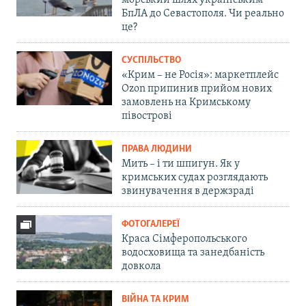
морський шлях українським
БпЛА до Севастополя. Чи реально
це?
СУСПІЛЬСТВО
«Крим – не Росія»: маркетплейс
Ozon припинив прийом нових
замовлень на Кримському
півострові
ПРАВА ЛЮДИНИ
Мить – і ти шпигун. Як у
кримських судах розглядають
звинувачення в держзраді
ФОТОГАЛЕРЕЇ
Краса Сімферопольського
водосховища та занедбаність
довкола
ВІЙНА ТА КРИМ