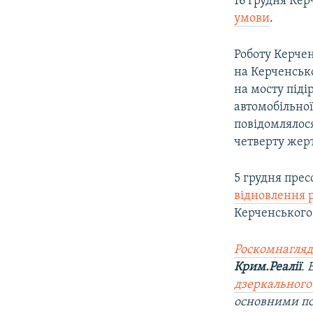
16 грудня Ке
умови
.
Роботу Керчен
на Керченськ
на мосту піді
автомобільної
повідомлялося
четверту жерт
5 грудня пре
відновлення 
Керченського
Роскомнагляд
Крим.Реалії
.
дзеркального
основними п