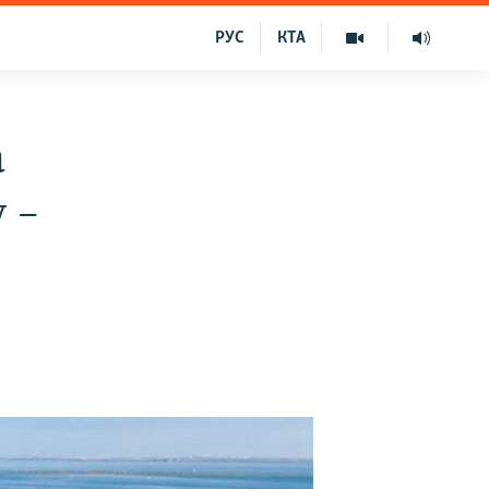
РУС
КТА
а
 –