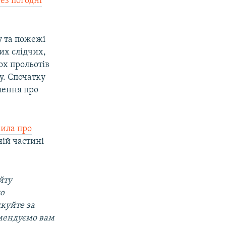
ез погодні
у та пожежі
их слідчих,
ох прольотів
у. Спочатку
лення про
ила про
ій частині
йту
ою
дкуйте за
мендуємо вам