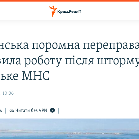
нська поромна переправ
вила роботу після шторму
ське МНС
, 10:36
ь
Читати без VPN