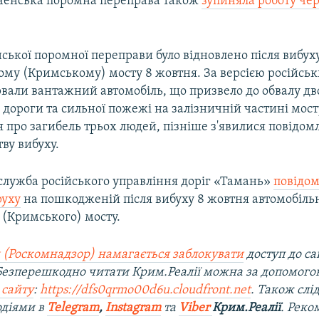
рченська поромна переправа також
зупиняла роботу чер
ської поромної переправи було відновлено після вибух
ому (Кримському) мосту 8 жовтня. За версією російськ
рвали вантажний автомобіль, що призвело до обвалу дв
 дороги та сильної пожежі на залізничній частині мост
 про загибель трьох людей, пізніше з'явилися повідом
ву вибуху.
сслужба російського управління доріг «Тамань»
повідом
руху
на пошкодженій після вибуху 8 жовтня автомобільн
 (Кримського) мосту.
 (Роскомнадзор) намагається заблокувати
доступ до са
 Безперешкодно читати Крим.Реалії можна за допомог
 сайту
:
https://dfs0qrmo00d6u.cloudfront.net
. Також слі
одіями в
Telegram
,
Instagram
та
Viber
Крим.Реалії
. Ре
ко