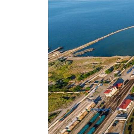
ВІДЕОУРОКИ «ELIFBE»
СВІДЧЕННЯ ОКУПАЦІЇ
УКРАЇНСЬКА ПРОБЛЕМА КРИМУ
ІНФОГРАФІКА