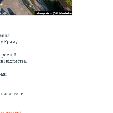
щення
 у Криму.
поромній
ні відомства.
аві
, синоптики