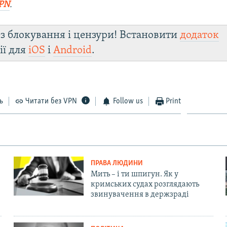
PN
.
з блокування і цензури! Встановити
додаток
ії для
iOS
і
Android
.
ь
Читати без VPN
Follow us
Print
ПРАВА ЛЮДИНИ
Мить – і ти шпигун. Як у
кримських судах розглядають
звинувачення в держзраді