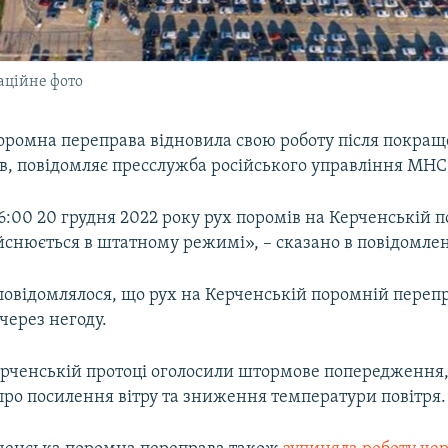
аційне фото
оромна переправа відновила свою роботу після покра
в, повідомляє пресслужба російського управління МНС
6:00 20 грудня 2022 року рух поромів на Керченській 
йснюється в штатному режимі», – сказано в повідомлен
повідомлялося, що рух на Керченській поромній перепр
через негоду.
Керченській протоці оголосили штормове попередження
про посилення вітру та зниження температури повітря.