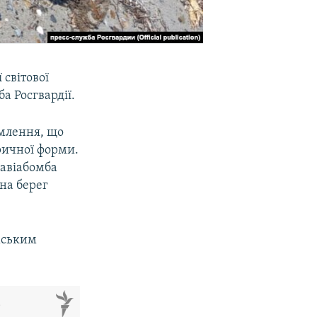
 світової
а Росгвардії.
омлення, що
ричної форми.
 авіабомба
 на берег
мським
м