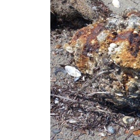
ВІДЕОУРОКИ «ELIFBE»
СВІДЧЕННЯ ОКУПАЦІЇ
УКРАЇНСЬКА ПРОБЛЕМА КРИМУ
ІНФОГРАФІКА