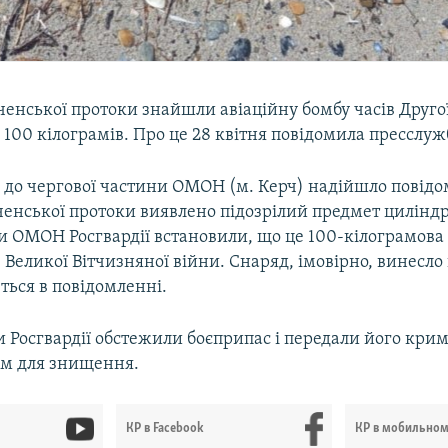
ченської протоки знайшли авіаційну бомбу часів Другої
 100 кілограмів. Про це 28 квітня повідомила пресслужб
 до чергової частини ОМОН (м. Керч) надійшло повід
рченської протоки виявлено підозрілий предмет цилінд
и ОМОН Росгвардії встановили, що це 100-кілограмова
 Великої Вітчизняної війни. Снаряд, імовірно, винесло
еться в повідомленні.
и Росгвардії обстежили боєприпас і передали його кри
м для знищення.
КР в Facebook
КР в мобильно