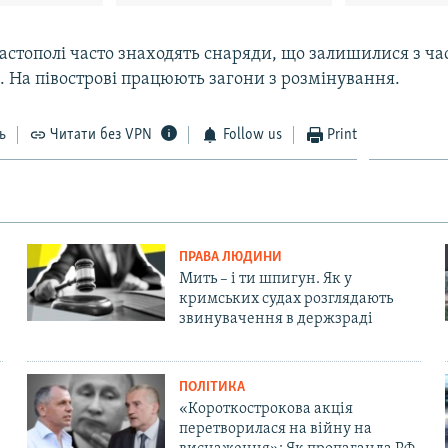
астополі часто знаходять снаряди, що залишилися з час
и. На півострові працюють загони з розмінування.
ь
Читати без VPN
Follow us
Print
ПРАВА ЛЮДИНИ
Мить – і ти шпигун. Як у
кримських судах розглядають
звинувачення в держзраді
ПОЛІТИКА
«Короткострокова акція
перетворилася на війну на