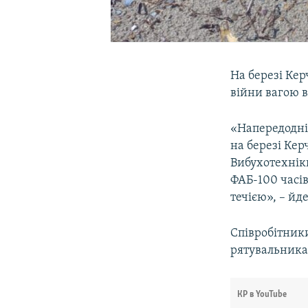
На березі Кер
війни вагою в
«Напередодні
на березі Ке
Вибухотехнік
ФАБ-100 часів
течією», – йд
Співробітник
рятувальника
КР в YouTube