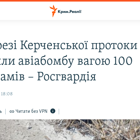
резі Керченської протоки
ли авіабомбу вагою 100
амів – Росгвардія
 18:08
ь
Читати без VPN