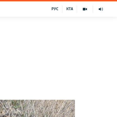
РУС
КТА