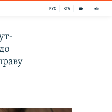
РУС
КТА
ут-
 до
праву