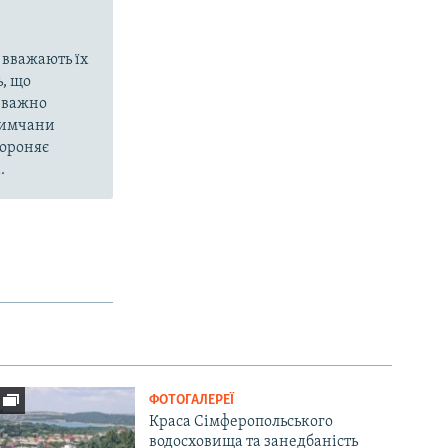
 вважають їх
, що
еважно
кримчани
бороняє
.
ФОТОГАЛЕРЕЇ
Краса Сімферопольського
водосховища та занедбаність