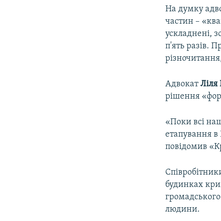
На думку адв
частин – «ква
ускладнені, з
п'ять разів. 
різночитання,
Адвокат
Ліля
рішення «фор
«Поки всі на
етапування в 
повідомив «К
Співробітники
будинках крим
громадського
людини.