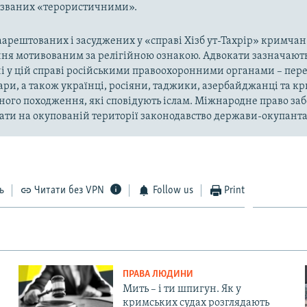
названих «терористичними».
арештованих і засуджених у «справі Хізб ут-Тахрір» кримчан
ня мотивованим за релігійною ознакою. Адвокати зазначають
і у цій справі російськими правоохоронними органами – пер
ари, а також українці, росіяни, таджики, азербайджанці та 
ного походження, які сповідують іслам. Міжнародне право за
ти на окупованій території законодавство держави-окупанта
ь
Читати без VPN
Follow us
Print
ПРАВА ЛЮДИНИ
Мить – і ти шпигун. Як у
кримських судах розглядають