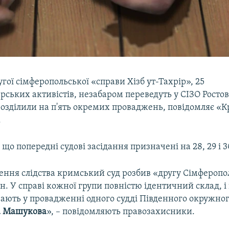
угої сімферопольської «справи Хізб ут-Тахрір», 25
ських активістів, незабаром переведуть у СІЗО Росто
розділили на п'ять окремих проваджень, повідомляє «
.
 що попередні судові засідання призначені на 28, 29 і 3
чення слідства кримський суд розбив «другу Сімферопо
ин. У справі кожної групи повністю ідентичний склад, і 
вають у провадженні одного судді Південного окружног
 Машукова
», – повідомляють правозахисники.