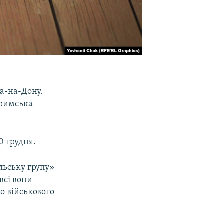
ва-на-Дону.
Кримська
0 грудня.
льську групу»
всі вони
о військового