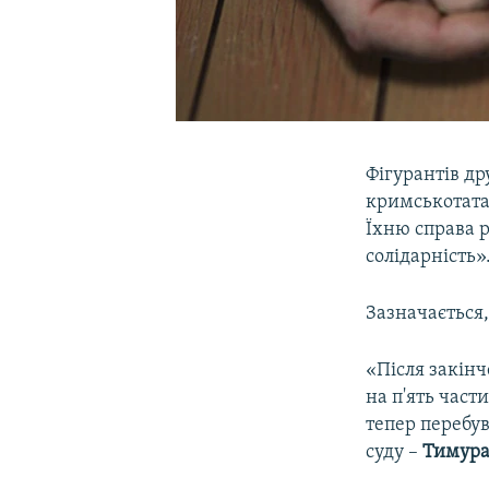
Фігурантів др
кримськотатар
Їхню справа 
солідарність»
Зазначається,
«Після закін
на п'ять част
тепер перебу
суду –
Тимура