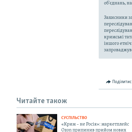
об'єднань, 
Захисники за
переслідуван
переслідуван
кримські тат
іншого етніч
запроваджува
Поділитис
Читайте також
СУСПІЛЬСТВО
«Крим – не Росія»: маркетплейс
Ozon припинив прийом нових