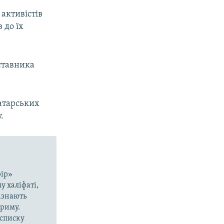
активістів
 до їх
дставника
атарських
.
рір»
у халіфаті,
азнають
Криму.
 списку