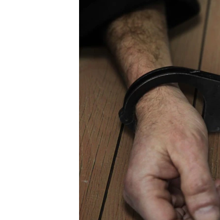
ВІДЕОУРОКИ «ELIFBE»
СВІДЧЕННЯ ОКУПАЦІЇ
УКРАЇНСЬКА ПРОБЛЕМА КРИМУ
ІНФОГРАФІКА