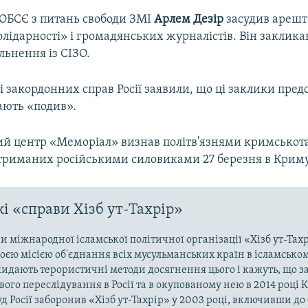
ОБСЄ з питань свободи ЗМІ
Арлем Дезір
засудив арешт 
лідарності» і громадянських журналістів. Він закликав
льнення із СІЗО.
і закордонних справ Росії заявили, що ці заклики пре
ють «подив».
й центр «Меморіал» визнав політв'язнями кримськот
затриманих російськими силовиками 27 березня в Криму
і «справи Хізб ут-Тахрір»
 міжнародної ісламської політичної організації «Хізб ут-Тах
оєю місією об'єднання всіх мусульманських країн в ісламськом
кидають терористичні методи досягнення цього і кажуть, що з
ого переслідування в Росії та в окупованому нею в 2014 році 
д Росії заборонив «Хізб ут-Тахрір» у 2003 році, включивши до