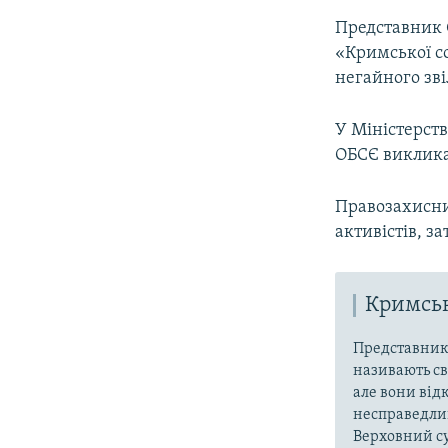
Представник 
«Кримської со
негайного зві
У Міністерств
ОБСЄ виклика
Правозахисни
активістів, 
Кримськ
Представники
називають св
але вони від
несправедлив
Верховний су