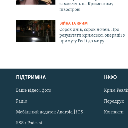
замовлень на Кримському
півострові
ВІЙНА ТА КРИМ
Сорок днів, сорок ночей. Про
результати кримської операції з
примусу Росії до миру
Русский
ПІДТРИМКА
ІНФО
Qırımtatar
Ваше відео і фото
Крим.Реалії
ДОЛУЧАЙСЯ!
Радіо
Передрук
Мобільний додаток Android | iOS
Контакти
RSS / Podcast