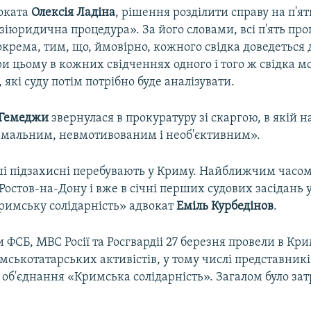
оката
Олексія Ладіна
, рішення розділити справу на п'я
зіюридична процедура». За його словами, всі п'ять про
окрема, тим, що, ймовірно, кожного свідка доведеться
При цьому в кожних свідченнях одного і того ж свідка м
 які суду потім потрібно буде аналізувати.
 Гемеджи
звернулася в прокуратуру зі скаргою, в якій н
мальним, невмотивованим і необ'єктивним».
ші підзахисні перебувають у Криму. Найближчим часом 
Ростов-на-Дону і вже в січні перших судових засідань у
римську солідарність» адвокат
Еміль Курбедінов
.
 ФСБ, МВС Росії та Росгвардіі 27 березня провели в Кр
ськотатарських активістів, у тому числі представникі
 об'єднання «Кримська солідарність». Загалом було за