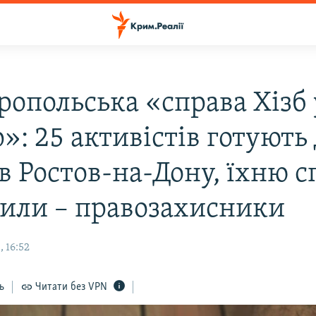
ропольська «справа Хізб 
»: 25 активістів готують
в Ростов-на-Дону, їхню с
лили – правозахисники
 16:52
ь
Читати без VPN