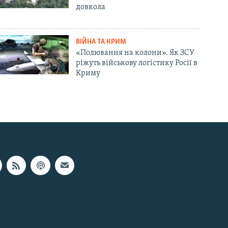
довкола
ВІЙНА ТА КРИМ
«Полювання на колони». Як ЗСУ
ріжуть військову логістику Росії в
Криму