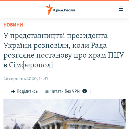
Доступність
посилання
Перейти
НОВИНИ
до
НОВИНИ
У представництві президента
основного
ВОДА.КРИМ
матеріалу
України розповіли, коли Рада
ВІДЕО ТА ФОТО
Перейти
розгляне постанову про храм ПЦУ
до
ПОЛІТИКА
в Сімферополі
основної
БЛОГИ
навігації
26 серпень 2020, 14:47
Перейти
ПОГЛЯД
до
Поділитись
Читати без VPN
ІНТЕРВ'Ю
пошуку
ВСЕ ЗА ДЕНЬ
СПЕЦПРОЕКТИ
ЯК ОБІЙТИ БЛОКУВАННЯ
ДЕПОРТАЦІЯ