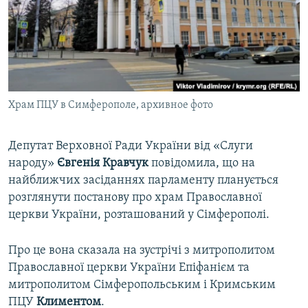
ВІДЕОУРОКИ «ELIFBE»
Русский
СВІДЧЕННЯ ОКУПАЦІЇ
Qırımtatar
УКРАЇНСЬКА ПРОБЛЕМА КРИМУ
ДОЛУЧАЙСЯ!
ІНФОГРАФІКА
Храм ПЦУ в Симферополе, архивное фото
Депутат Верховної Ради України від «Слуги
Усі сайти RFE/RL
народу»
Євгенія Кравчук
повідомила, що на
найближчих засіданнях парламенту планується
розглянути постанову про храм Православної
церкви України, розташований у Сімферополі.
Про це вона сказала на зустрічі з митрополитом
Православної церкви України Епіфанієм та
митрополитом Сімферопольським і Кримським
ПЦУ
Климентом
.