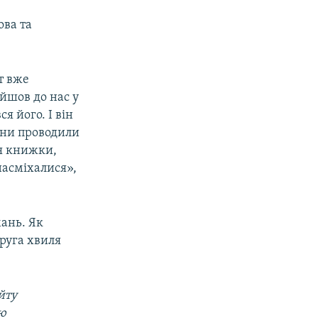
ова та
нт вже
айшов до нас у
я його. І він
вони проводили
ся книжки,
насміхалися»,
мань. Як
руга хвиля
йту
ою