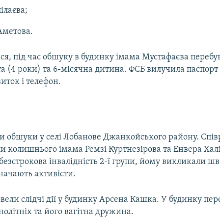
ілаєва;
Аметова.
ся, під час обшуку в будинку імама Мустафаєва перебу
та (4 роки) та 6-місячна дитина. ФСБ вилучила паспорт
иток і телефон.
и обшуки у селі Лобанове Джанкойського району. Спів
и колишнього імама Ремзі Куртнезірова та Енвера Халі
безстрокова інвалідність 2-ї групи, йому викликали ш
начають активісти.
овели слідчі дії у будинку Арсена Кашка. У будинку пе
нолітніх та його вагітна дружина.