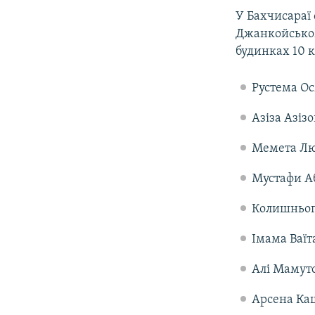
ВІДЕОУРОКИ «ELIFBE»
У Бахчисараї 
СВІДЧЕННЯ ОКУПАЦІЇ
Джанкойському
будинках 10 
УКРАЇНСЬКА ПРОБЛЕМА КРИМУ
ІНФОГРАФІКА
Рустема О
Азіза Азізо
Мемета Лю
Мустафи А
Колишнього
Імама Ваїт
Алі Мамуто
Арсена Ка