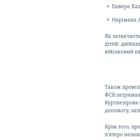
Енвера Хал
Нарімана 
Як зазначаєть
дітей: двійня
військовий кв
Також провел
ФСБ затримал
Куртнезірова 
допомогу, заз
Крім того, пр
п'ятеро непов