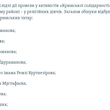
слідчі дії провели у активістів «Кримської солідарності»
 районі – у релігійних діячів. Загалом обшуки відбул
кримських татар:
сманова;
ва;
манова;
бдураманова;
 імама Ремзі Куртнезірова;
а Мустафаєва;
ва;
шка;