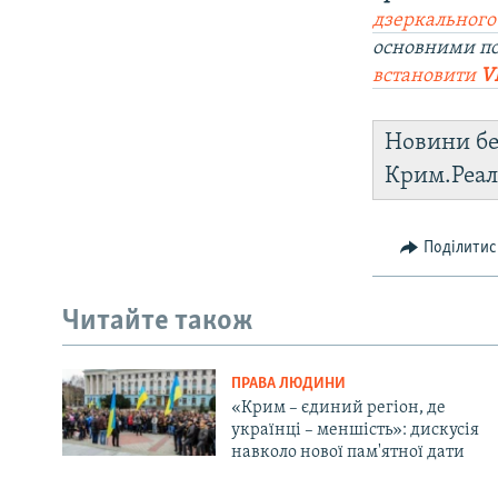
дзеркального
основними по
встановити
V
Новини бе
Крим.Реал
Поділитис
Читайте також
ПРАВА ЛЮДИНИ
«Крим – єдиний регіон, де
українці – меншість»: дискусія
навколо нової пам'ятної дати