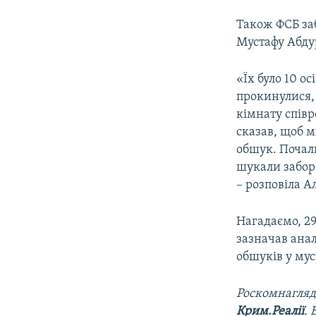
Також ФСБ за
Мустафу Абду
«Їх було 10 о
прокинулися, 
кімнату співр
сказав, щоб м
обшук. Почал
шукали заборо
– розповіла 
Нагадаємо, 29
зазначав ана
обшуків у му
Роскомнагляд
Крим.Реалії
.