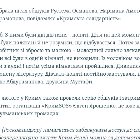
брала після обшуків Рустема Османова, Нарімана Амет
раманова, повідомляє «Кримська солідарність».
сіб. З ними були дві дівчини – поняті. Діти на цей моме
були налякані й не розуміли, що відбувається. Потім з
обітник зі зброєю та маскою – молодший сильно злякавс
и всі були в одній кімнаті, не виходили. Із чоловіком 
и з кухні і потім усіма кімнатами пройшлися. Дивили
нену літературу. Дівчата-поняті постійно жартували, 
Аліє Абдураманова, дружина Мустафи.
 лютого у Криму також провели серію обшуків і затри
літик організації «КримЅОЅ» Євген Ярошенко, це вже д
сульманських громадах.
 (Роскомнадзор) намагається заблокувати доступ до са
 Безперешкодно читати Крим.Реалії можна за допомог