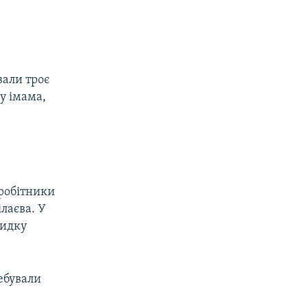
вали троє
 у імама,
робітники
лаєва. У
видку
ребували