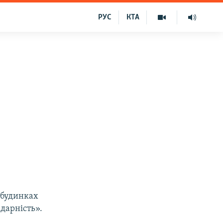
РУС
КТА
 будинках
дарність».