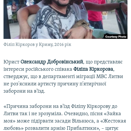
ВІДЕОУРОКИ «ELIFBE»
Русский
СВІДЧЕННЯ ОКУПАЦІЇ
Qırımtatar
УКРАЇНСЬКА ПРОБЛЕМА КРИМУ
ДОЛУЧАЙСЯ!
ІНФОГРАФІКА
Філіп Кіркоров у Криму, 2016 рік
Юрист
Олександр Добровінський
, що представляє
Усі сайти RFE/RL
інтереси російського співака
Філіпа Кіркорова
,
стверджує, що в департаменті міграції МВС Литви
не роз'яснили артисту причину п'ятирічної
заборони на в'їзд.
«Причина заборони на в'їзд Філіпу Кіркорову до
Литви так і не зрозуміла. Очевидно, пісня «Зайка
моя» може підірвати засади Вільнюса, а «Жестокая
любовь» розвалити армію Прибалтики», – цитує