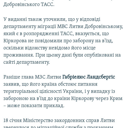
Добровінського ТАСС.
У виданні також уточнили, що у відповіді
департаменту міграції МВС Литви Добровінському,
який є в розпорядженні ТАСС, вказується, що
Кіркорова не повідомили про заборону на в'їзд,
оскільки відомству невідомо його місце
проживання. При цьому дані були опубліковані на
сайті департаменту.
Раніше глава МЗС Литви
Габріелюс Ландсбергіс
заявив, що його країна обстоює питання
територіальної цілісності України, і у випадку із
забороною на в'їзд до країни Кіркорову через Крим
– може показати приклад.
18 січня Міністерство закордонних справ Литви
звернулося до міграційної служби з проханням