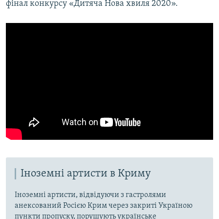
фінал конкурсу «Дитяча Нова хвиля 2020».​
Іноземні артисти в Криму
Іноземні артисти, відвідуючи з гастролями
анексований Росією Крим через закриті Україною
пункти пропуску, порушують українське