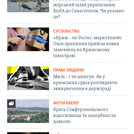
морський шлях українським
БпЛА до Севастополя. Чи реально
це?
СУСПІЛЬСТВО
«Крим – не Росія»: маркетплейс
Ozon припинив прийом нових
замовлень на Кримському
півострові
ПРАВА ЛЮДИНИ
Мить – і ти шпигун. Як у
кримських судах розглядають
звинувачення в держзраді
ФОТОГАЛЕРЕЇ
Краса Сімферопольського
водосховища та занедбаність
довкола