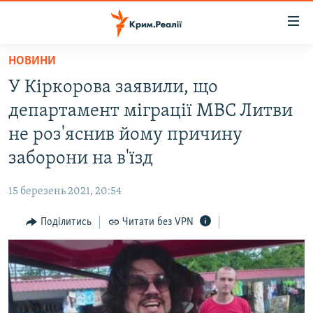
Доступність
посилання
Перейти
НОВИНИ
до
НОВИНИ
У Кіркорова заявили, що
основного
ВОДА.КРИМ
матеріалу
департамент міграції МВС Литви
ВІДЕО ТА ФОТО
Перейти
не роз'яснив йому причину
до
ПОЛІТИКА
заборони на в'їзд
основної
БЛОГИ
навігації
15 березень 2021, 20:54
Перейти
ПОГЛЯД
до
Поділитись
Читати без VPN
ІНТЕРВ'Ю
пошуку
ВСЕ ЗА ДЕНЬ
СПЕЦПРОЕКТИ
ЯК ОБІЙТИ БЛОКУВАННЯ
ДЕПОРТАЦІЯ