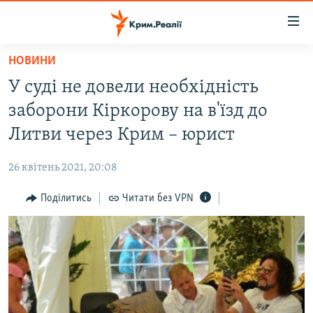
Доступність
посилання
Перейти
НОВИНИ
до
НОВИНИ
У суді не довели необхідність
основного
ВОДА.КРИМ
матеріалу
заборони Кіркорову на в'їзд до
ВІДЕО ТА ФОТО
Перейти
Литви через Крим – юрист
до
ПОЛІТИКА
основної
26 квітень 2021, 20:08
БЛОГИ
навігації
Перейти
Поділитись
Читати без VPN
ПОГЛЯД
до
ІНТЕРВ'Ю
пошуку
ВСЕ ЗА ДЕНЬ
СПЕЦПРОЕКТИ
ЯК ОБІЙТИ БЛОКУВАННЯ
ДЕПОРТАЦІЯ