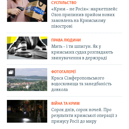
СУСПІЛЬСТВО
«Крим – не Росія»: маркетплейс
Ozon припинив прийом нових
замовлень на Кримському
півострові
ПРАВА ЛЮДИНИ
Мить – і ти шпигун. Як у
кримських судах розглядають
звинувачення в держзраді
ФОТОГАЛЕРЕЇ
Краса Сімферопольського
водосховища та занедбаність
довкола
ВІЙНА ТА КРИМ
Сорок днів, сорок ночей. Про
результати кримської операції з
примусу Росії до миру