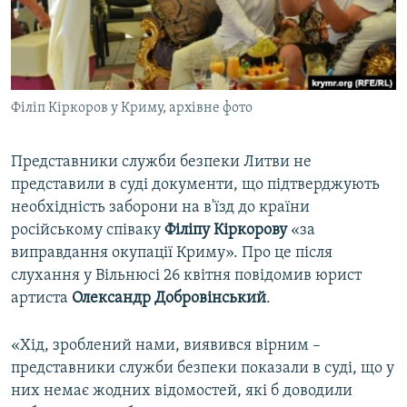
ВІДЕОУРОКИ «ELIFBE»
Русский
СВІДЧЕННЯ ОКУПАЦІЇ
Qırımtatar
УКРАЇНСЬКА ПРОБЛЕМА КРИМУ
Філіп Кіркоров у Криму, архівне фото
ДОЛУЧАЙСЯ!
ІНФОГРАФІКА
Представники служби безпеки Литви не
представили в суді документи, що підтверджують
Усі сайти RFE/RL
необхідність заборони на в'їзд до країни
російському співаку
Філіпу Кіркорову
«за
виправдання окупації Криму». Про це після
слухання у Вільнюсі 26 квітня повідомив юрист
артиста
Олександр Добровінський
.
«Хід, зроблений нами, виявився вірним –
представники служби безпеки показали в суді, що у
них немає жодних відомостей, які б доводили