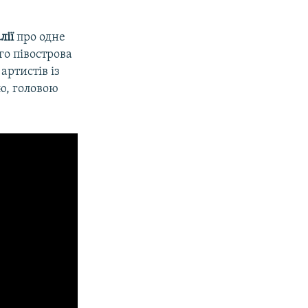
лії
про одне
го півострова
артистів із
ю, головою