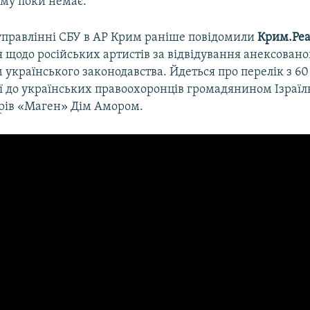
иму поки немає.
управлінні СБУ в АР Крим раніше повідомили
Крим.Реа
 щодо російських артистів за відвідування анексовано
українського законодавства. Йдеться про перелік з 60 
ої до українських правоохоронців громадянином Ізраїл
орів «Маген» Дім Амором.