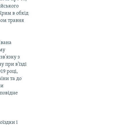
ійського
Крим в обхід
гом травня
Івана
ому
в'язку з
 при в'їзді
19 році,
їни та до
ри
повідне
оїздки і