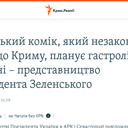
ський комік, який незак
до Криму, планує гастрол
ні – представництво
дента Зеленського
 16:58
ь
Читати без VPN
тві Президента України в АРК і Севастополі повідомля