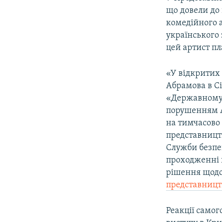
ВІДЕОУРОКИ «ELIFBE»
що довели до
СВІДЧЕННЯ ОКУПАЦІЇ
комедійного 
українського
УКРАЇНСЬКА ПРОБЛЕМА КРИМУ
цей артист пла
ІНФОГРАФІКА
«У відкритих 
Абрамова в Сі
«Державному 
порушенням А
на тимчасово 
представницт
Служби безпе
проходженні 
рішення щодо
представницт
Реакції самог