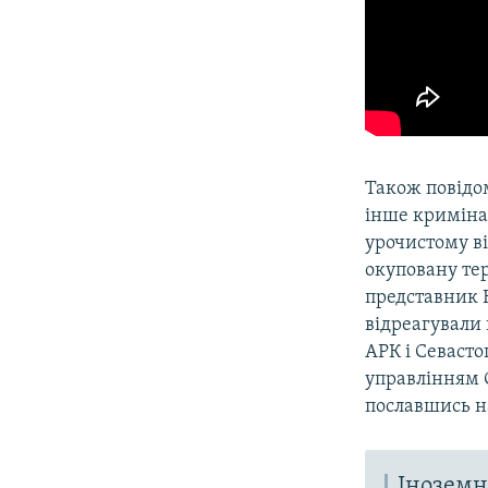
Також повідо
інше криміна
урочистому ві
окуповану тер
представник 
відреагували
АРК і Севаст
управлінням 
пославшись на
Іноземн