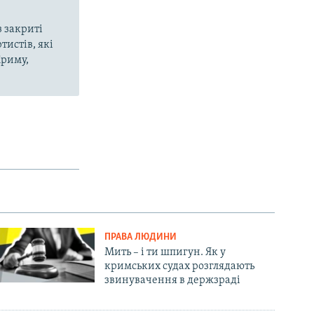
 закриті
тистів, які
Криму,
ПРАВА ЛЮДИНИ
Мить – і ти шпигун. Як у
кримських судах розглядають
звинувачення в держзраді