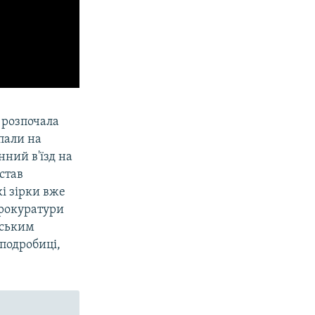
 розпочала
пали на
ний в'їзд на
став
кі зірки вже
Прокуратури
мським
 подробиці,