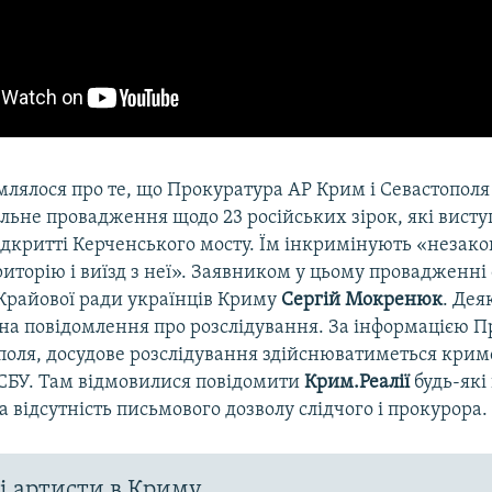
млялося про те, що Прокуратура АР Крим і Севастополя
льне провадження щодо 23 російських зірок, які висту
дкритті Керченського мосту. Їм інкримінують «незакон
иторію і виїзд з неї». Заявником у цьому провадженні 
Крайової ради українців Криму
Сергій Мокренюк
. Дея
 на повідомлення про розслідування. За інформацією 
ополя, досудове розслідування здійснюватиметься кри
СБУ. Там відмовилися повідомити
Крим.Реалії
будь-які
 відсутність письмового дозволу слідчого і прокурора.
і артисти в Криму