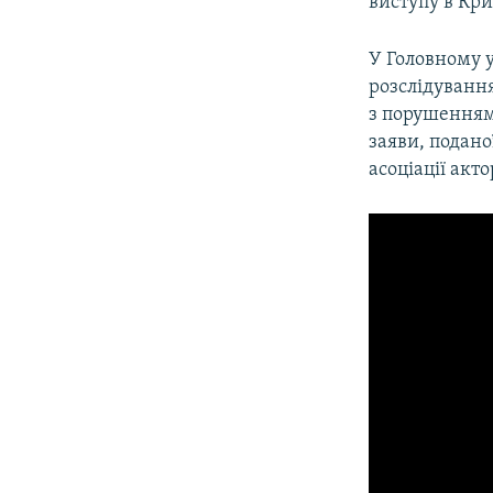
виступу в Кр
У Головному 
розслідування
з порушенням 
заяви, подан
асоціації акт