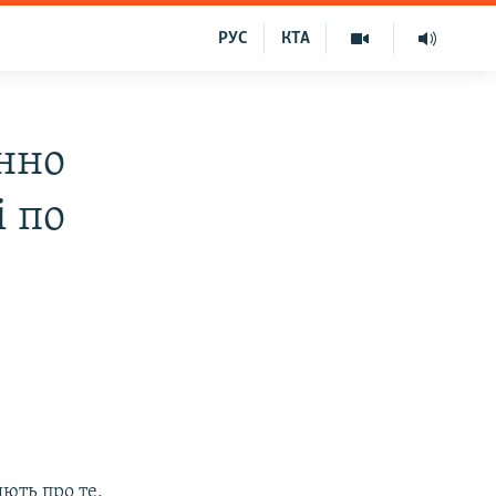
РУС
КТА
онно
і по
ють про те,