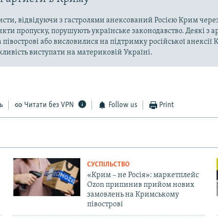
исти, відвідуючи з гастролями анексований Росією Крим через
кти пропуску, порушують українське законодавство. Деякі з ар
 півострові або висловилися на підтримку російської анексії 
ливість виступати на материковій Україні.
ь
Читати без VPN
Follow us
Print
СУСПІЛЬСТВО
«Крим – не Росія»: маркетплейс
Ozon припинив прийом нових
замовлень на Кримському
півострові