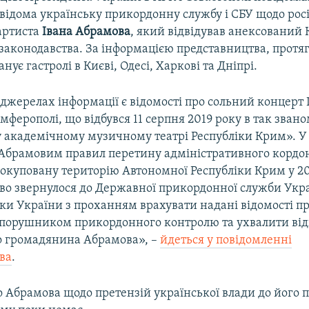
 відома українську прикордонну службу і СБУ щодо рос
артиста
Івана Абрамова
, який відвідував анексований 
 законодавства. За інформацією представництва, протя
нує гастролі в Києві, Одесі, Харкові та Дніпрі.
джерелах інформації є відомості про сольний концерт 
мферополі, що відбувся 11 серпня 2019 року в так зван
академічному музичному театрі Республіки Крим». У з
брамовим правил перетину адміністративного кордону
окуповану територію Автономної Республіки Крим у 20
во звернулося до Державної прикордонної служби Укра
ки України з проханням врахувати надані відомості п
порушником прикордонного контролю та ухвалити від
 громадянина Абрамова», –
йдеться у повідомленні
ва
.
о Абрамова щодо претензій української влади до його п