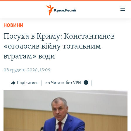
Доступність
посилання
Перейти
НОВИНИ
до
НОВИНИ
Посуха в Криму: Константинов
основного
ВОДА.КРИМ
матеріалу
«оголосив війну тотальним
ВІДЕО ТА ФОТО
Перейти
втратам» води
до
ПОЛІТИКА
основної
08 грудень 2020, 15:09
БЛОГИ
навігації
Перейти
Поділитись
Читати без VPN
ПОГЛЯД
до
ІНТЕРВ'Ю
пошуку
ВСЕ ЗА ДЕНЬ
СПЕЦПРОЕКТИ
ЯК ОБІЙТИ БЛОКУВАННЯ
ДЕПОРТАЦІЯ