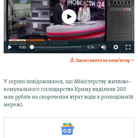
No media source currently available
Auto
0:00
6:34
240p
Завантажити на комп'ютер
360p
Auto
240p
360p
480p
480p
У серпні повідомлялося, що Міністерству житлово-
комунального господарства Криму виділили 200
720p
720p
1080p
млн рублів на скорочення втрат води в розподільній
1080p
мережі.