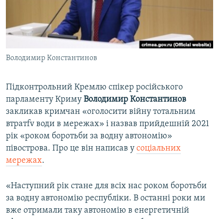
ВІДЕОУРОКИ «ELIFBE»
Русский
СВІДЧЕННЯ ОКУПАЦІЇ
Qırımtatar
УКРАЇНСЬКА ПРОБЛЕМА КРИМУ
Володимир Константинов
ДОЛУЧАЙСЯ!
ІНФОГРАФІКА
Підконтрольний Кремлю спікер російського
парламенту Криму
Володимир Константинов
Усі сайти RFE/RL
закликав кримчан «оголосити війну тотальним
втратfv води в мережах» і назвав прийдешній 2021
рік «роком боротьби за водну автономію»
півострова. Про це він написав у
соціальних
мережах
.
«Наступний рік стане для всіх нас роком боротьби
за водну автономію республіки. В останні роки ми
вже отримали таку автономію в енергетичній