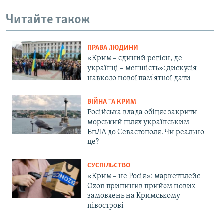
Читайте також
ПРАВА ЛЮДИНИ
«Крим – єдиний регіон, де
українці – меншість»: дискусія
навколо нової пам'ятної дати
ВІЙНА ТА КРИМ
Російська влада обіцяє закрити
морський шлях українським
БпЛА до Севастополя. Чи реально
це?
СУСПІЛЬСТВО
«Крим – не Росія»: маркетплейс
Ozon припинив прийом нових
замовлень на Кримському
півострові