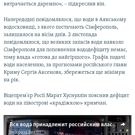
витрачається даремно», – підкреслив він.
Напередодні повідомлялося, що води в Аянському
водосховищі, з якого постачають Сімферополь,
залишилося на вісім днів. 2 листопада
повідомлялося, що великих запасів води навколо
Сімферополя для поповнення вододефіциту немає,
тому влада «готова до найгіршого». Графік подачі
води населенню, за прогнозами російського глави
Криму Сергія Аксенова, збережеться ще мінімум
на рік.
Віцепрем'єр Росії Марат Хуснуллін пояснив дефіцит
води на півострові «крадіжкою» кримчан.
Вся вода принадлежит российским властям Крыма? | Крым.Реалии ТВ (видео)
by
Крим.Реалії