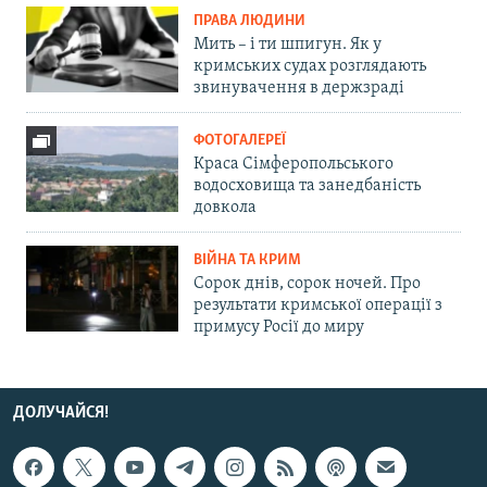
ПРАВА ЛЮДИНИ
Мить – і ти шпигун. Як у
кримських судах розглядають
звинувачення в держзраді
ФОТОГАЛЕРЕЇ
Краса Сімферопольського
водосховища та занедбаність
довкола
ВІЙНА ТА КРИМ
Сорок днів, сорок ночей. Про
результати кримської операції з
примусу Росії до миру
ДОЛУЧАЙСЯ!