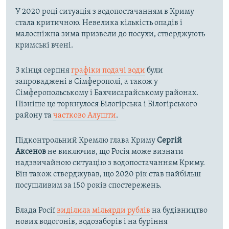
У 2020 році ситуація з водопостачанням в Криму
стала критичною. Невелика кількість опадів і
малосніжна зима призвели до посухи, стверджують
кримські вчені.
З кінця серпня
графіки подачі води
були
запроваджені в Сімферополі, а також у
Сімферопольському і Бахчисарайському районах.
Пізніше це торкнулося Білогірська і Білогірського
району та
частково Алушти
.
Підконтрольний Кремлю глава Криму
Сергій
Аксенов
не виключив, що Росія може визнати
надзвичайною ситуацію з водопостачанням Криму.
Він також стверджував, що 2020 рік став найбільш
посушливим за 150 років спостережень.
Влада Росії
виділила мільярди рублів
на будівництво
нових водогонів, водозаборів і на буріння