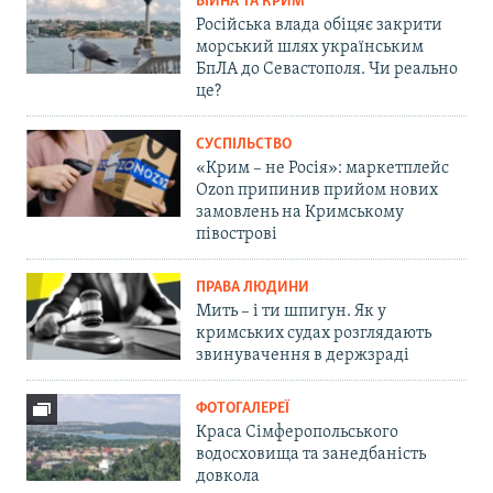
ВІЙНА ТА КРИМ
Російська влада обіцяє закрити
морський шлях українським
БпЛА до Севастополя. Чи реально
це?
СУСПІЛЬСТВО
«Крим – не Росія»: маркетплейс
Ozon припинив прийом нових
замовлень на Кримському
півострові
ПРАВА ЛЮДИНИ
Мить – і ти шпигун. Як у
кримських судах розглядають
звинувачення в держзраді
ФОТОГАЛЕРЕЇ
Краса Сімферопольського
водосховища та занедбаність
довкола