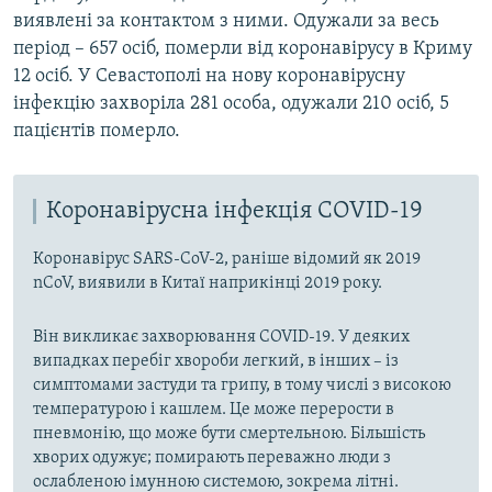
виявлені за контактом з ними. Одужали за весь
період – 657 осіб, померли від коронавірусу в Криму
12 осіб. У Севастополі на нову коронавірусну
інфекцію захворіла 281 особа, одужали 210 осіб, 5
пацієнтів померло.
Коронавірусна інфекція COVID-19
Коронавірус SARS-CoV-2, раніше відомий як 2019
nCoV, виявили в Китаї наприкінці 2019 року.
Він викликає захворювання COVID-19. У деяких
випадках перебіг хвороби легкий, в інших – із
симптомами застуди та грипу, в тому числі з високою
температурою і кашлем. Це може перерости в
пневмонію, що може бути смертельною. Більшість
хворих одужує; помирають переважно люди з
ослабленою імунною системою, зокрема літні.