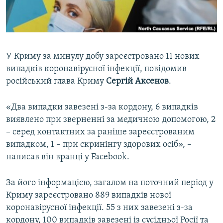
ВІДЕОУРОКИ «ELIFBE»
Русский
СВІДЧЕННЯ ОКУПАЦІЇ
Qırımtatar
УКРАЇНСЬКА ПРОБЛЕМА КРИМУ
У Криму за минулу добу зареєстровано 11 нових
ДОЛУЧАЙСЯ!
ІНФОГРАФІКА
випадків коронавірусної інфекції, повідомив
російський глава Криму
Сергій Аксенов
.
«Два випадки завезені з-за кордону, 6 випадків
Усі сайти RFE/RL
виявлено при зверненні за медичною допомогою, 2
– серед контактних за раніше зареєстрованим
випадком, 1 – при скринінгу здорових осіб», –
написав він вранці у Facebook.
За його інформацією, загалом на поточний період у
Криму зареєстровано 889 випадків нової
коронавірусної інфекції. 55 з них завезені з-за
кордону, 100 випадків завезені із сусідньої Росії та