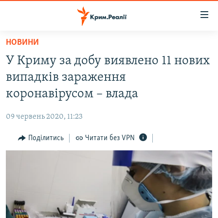
Доступність
посилання
Перейти
НОВИНИ
до
НОВИНИ
У Криму за добу виявлено 11 нових
основного
ВОДА.КРИМ
матеріалу
випадків зараження
ВІДЕО ТА ФОТО
Перейти
коронавірусом – влада
до
ПОЛІТИКА
основної
09 червень 2020, 11:23
БЛОГИ
навігації
Перейти
Поділитись
Читати без VPN
ПОГЛЯД
до
ІНТЕРВ'Ю
пошуку
ВСЕ ЗА ДЕНЬ
СПЕЦПРОЕКТИ
ЯК ОБІЙТИ БЛОКУВАННЯ
ДЕПОРТАЦІЯ