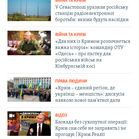
ВІЙНА ТА КРИМ
У Севастополі уразили російську
станцію радіоелектронної
боротьби: якими будуть наслідки
ВІЙНА ТА КРИМ
«Для них із Кримом розпочнеться
важка історія»: командир ОТУ
«Одеса» – про пастку для
російських військ на
Кінбурнській косі
ПРАВА ЛЮДИНИ
«Крим – єдиний регіон, де
українці – меншість»: дискусія
навколо нової пам'ятної дати
ВІДЕО
Блокада без сухопутної операції:
Крим сам себе не заправить і не
прогодує | Крим.Реалії