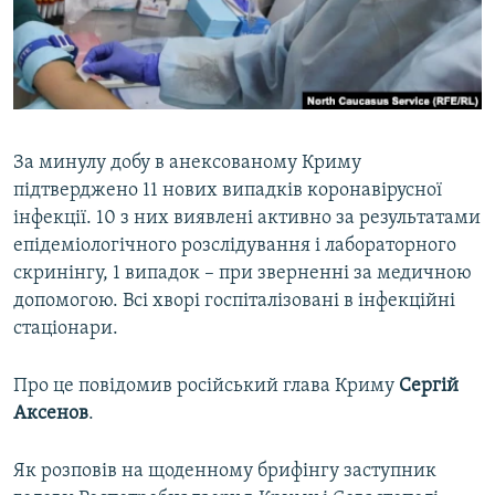
ВІДЕОУРОКИ «ELIFBE»
Русский
СВІДЧЕННЯ ОКУПАЦІЇ
Qırımtatar
УКРАЇНСЬКА ПРОБЛЕМА КРИМУ
ДОЛУЧАЙСЯ!
ІНФОГРАФІКА
За минулу добу в анексованому Криму
підтверджено 11 нових випадків коронавірусної
інфекції. 10 з них виявлені активно за результатами
Усі сайти RFE/RL
епідеміологічного розслідування і лабораторного
скринінгу, 1 випадок – при зверненні за медичною
допомогою. Всі хворі госпіталізовані в інфекційні
стаціонари.
Про це повідомив російський глава Криму
Сергій
Аксенов
.
Як розповів на щоденному брифінгу заступник