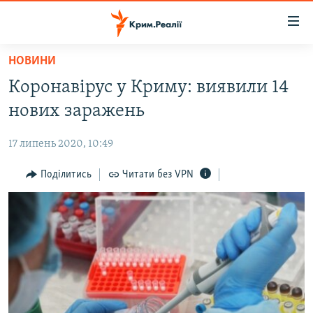
Доступність
посилання
Перейти
НОВИНИ
до
НОВИНИ
Коронавірус у Криму: виявили 14
основного
ВОДА.КРИМ
матеріалу
нових заражень
ВІДЕО ТА ФОТО
Перейти
до
17 липень 2020, 10:49
ПОЛІТИКА
основної
БЛОГИ
Поділитись
Читати без VPN
навігації
Перейти
ПОГЛЯД
до
ІНТЕРВ'Ю
пошуку
ВСЕ ЗА ДЕНЬ
СПЕЦПРОЕКТИ
ЯК ОБІЙТИ БЛОКУВАННЯ
ДЕПОРТАЦІЯ