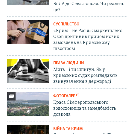
БпЛА до Севастополя. Чи реально
це?
СУСПІЛЬСТВО
«Крим – не Росія»: маркетплейс
Ozon припинив прийом нових
замовлень на Кримському
півострові
ПРАВА ЛЮДИНИ
Мить – і ти шпигун. Як у
кримських судах розглядають
звинувачення в держзраді
ФОТОГАЛЕРЕЇ
Краса Сімферопольського
водосховища та занедбаність
довкола
ВІЙНА ТА КРИМ