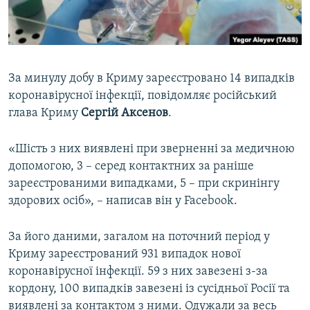
ВІДЕОУРОКИ «ELIFBE»
Русский
СВІДЧЕННЯ ОКУПАЦІЇ
Qırımtatar
УКРАЇНСЬКА ПРОБЛЕМА КРИМУ
За минулу добу в Криму зареєстровано 14 випадків
ДОЛУЧАЙСЯ!
ІНФОГРАФІКА
коронавірусної інфекції, повідомляє російський
глава Криму
Сергій Аксенов
.
«Шість з них виявлені при зверненні за медичною
Усі сайти RFE/RL
допомогою, 3 – серед контактних за раніше
зареєстрованими випадками, 5 – при скринінгу
здорових осіб», – написав він у Facebook.
За його даними, загалом на поточний період у
Криму зареєстрований 931 випадок нової
коронавірусної інфекції. 59 з них завезені з-за
кордону, 100 випадків завезені із сусідньої Росії та
виявлені за контактом з ними. Одужали за весь