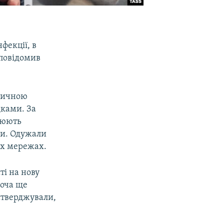
фекції, в
 повідомив
едичною
дками. За
нюють
ни. Одужали
них мережах.
ті на нову
Хоча ще
стверджували,