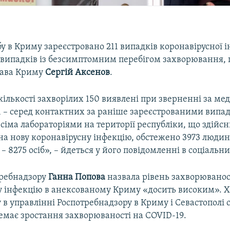
у в Криму зареєстровано 211 випадків коронавірусної ін
8 випадків із безсимптомним перебігом захворювання,
лава Криму
Сергій Аксенов
.
 кількості захворілих 150 виявлені при зверненні за м
1 – серед контактних за раніше зареєстрованими випа
сіма лабораторіями на території республіки, що здійс
на нову коронавірусну інфекцію, обстежено 3973 люди
д – 8275 осіб», – йдеться у його повідомленні в соціаль
требнадзору
Ганна Попова
назвала рівень захворюванос
у інфекцію в анексованому Криму «досить високим». 
в управлінні Роспотребнадзору в Криму і Севастополі 
емає зростання захворюваності на COVID-19.