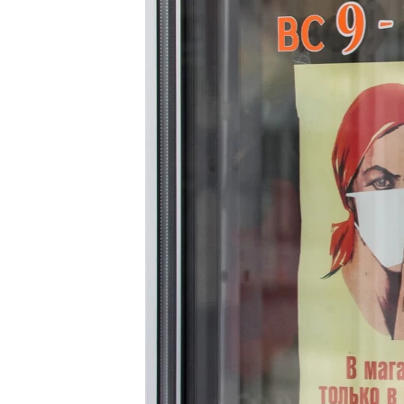
ВІДЕОУРОКИ «ELIFBE»
СВІДЧЕННЯ ОКУПАЦІЇ
УКРАЇНСЬКА ПРОБЛЕМА КРИМУ
ІНФОГРАФІКА