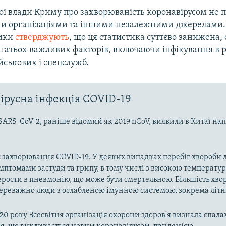
ої влади Криму про захворюваність коронавірусом не 
и організаціями та іншими незалежними джерелами.
ики
стверджують
, що ця статистика суттєво занижена, 
агатьох важливих факторів, включаючи інфікування в 
йськових і спецслужб.
ірусна інфекція COVID-19
SARS-CoV-2, раніше відомий як 2019 nCoV, виявили в Китаї на
 захворювання COVID-19. У деяких випадках перебіг хвороби л
имптомами застуди та грипу, в тому числі з високою температу
рости в пневмонію, що може бути смертельною. Більшість хво
реважно люди з ослабленою імунною системою, зокрема літн
020 року Всесвітня організація охорони здоров'я визнала спала