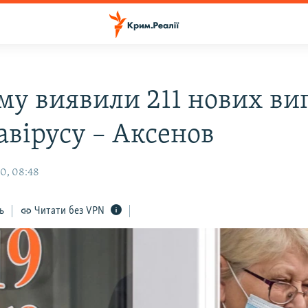
му виявили 211 нових ви
авірусу – Аксенов
0, 08:48
ь
Читати без VPN