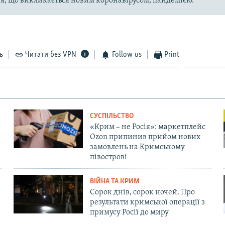
, що викликається новим коронавірусом, пандемією.
ь
Читати без VPN
Follow us
Print
СУСПІЛЬСТВО
«Крим – не Росія»: маркетплейс
Ozon припинив прийом нових
замовлень на Кримському
півострові
ВІЙНА ТА КРИМ
Сорок днів, сорок ночей. Про
результати кримської операції з
примусу Росії до миру