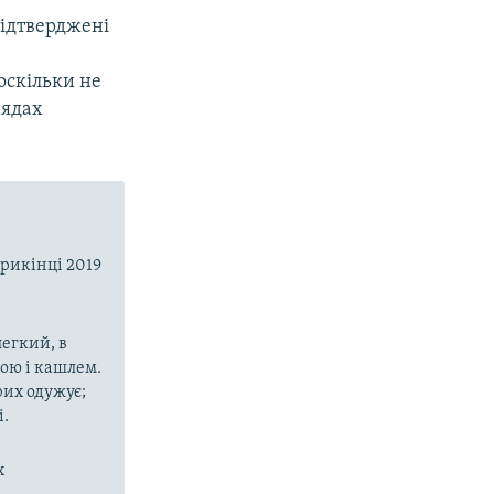
підтверджені
оскільки не
рядах
прикінці 2019
егкий, в
рою і кашлем.
рих одужує;
і.
х