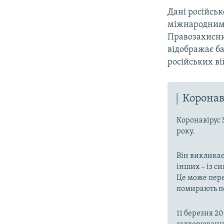
Дані російськ
міжнародним
Правозахисн
відображає б
російських ві
Коронав
Коронавірус 
року.
Він викликає
інших – із с
Це може пере
помирають пе
11 березня 2