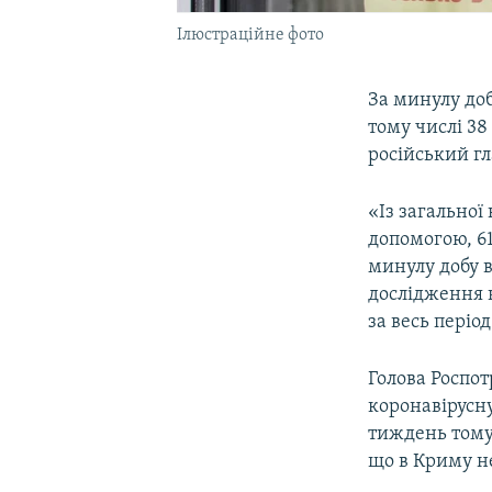
Ілюстраційне фото
За минулу доб
тому числі 3
російський г
«Із загальної
допомогою, 6
минулу добу в
дослідження 
за весь періо
Голова Роспо
коронавірусн
тиждень тому 
що в Криму н