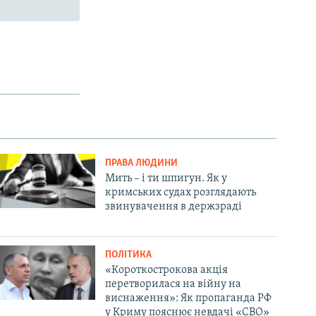
ПРАВА ЛЮДИНИ
Мить – і ти шпигун. Як у
кримських судах розглядають
звинувачення в держзраді
ПОЛІТИКА
«Короткострокова акція
перетворилася на війну на
виснаження»: Як пропаганда РФ
у Криму пояснює невдачі «СВО»