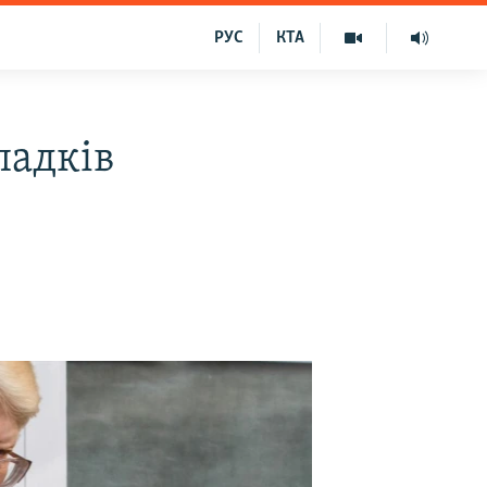
РУС
КТА
падків