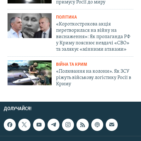
примусу Росії до миру
ПОЛІТИКА
«Короткострокова акція
перетворилася на війну на
виснаження»: Як пропаганда РФ
у Криму пояснює невдачі «СВО»
та залякує «мінними атаками»
ВІЙНА ТА КРИМ
«Полювання на колони». Як ЗСУ
ріжуть військову логістику Росії в
Криму
ДОЛУЧАЙСЯ!