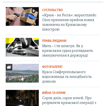
СУСПІЛЬСТВО
«Крим – не Росія»: маркетплейс
Ozon припинив прийом нових
замовлень на Кримському
півострові
ПРАВА ЛЮДИНИ
Мить – і ти шпигун. Як у
кримських судах розглядають
звинувачення в держзраді
ФОТОГАЛЕРЕЇ
Краса Сімферопольського
водосховища та занедбаність
довкола
ВІЙНА ТА КРИМ
Сорок днів, сорок ночей. Про
результати кримської операції з