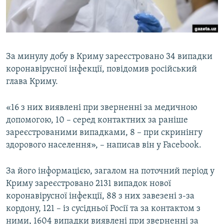
ВІДЕОУРОКИ «ELIFBE»
Русский
СВІДЧЕННЯ ОКУПАЦІЇ
Qırımtatar
УКРАЇНСЬКА ПРОБЛЕМА КРИМУ
За минулу добу в Криму зареєстровано 34 випадки
ДОЛУЧАЙСЯ!
ІНФОГРАФІКА
коронавірусної інфекції, повідомив російський
глава Криму.
«16 з них виявлені при зверненні за медичною
Усі сайти RFE/RL
допомогою, 10 – серед контактних за раніше
зареєстрованими випадками, 8 – при скринінгу
здорового населення», – написав він у Facebook.
За його інформацією, загалом на поточний період у
Криму зареєстровано 2131 випадок нової
коронавірусної інфекції, 88 з них завезені з-за
кордону, 121 – із сусідньої Росії та за контактом з
ними, 1604 випадки виявлені при зверненні за