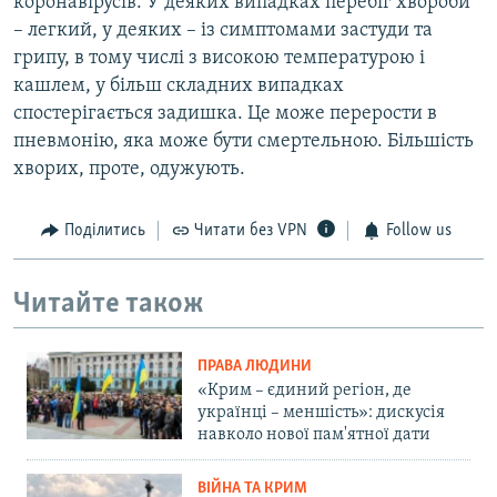
коронавірусів. У деяких випадках перебіг хвороби
– легкий, у деяких – із симптомами застуди та
грипу, в тому числі з високою температурою і
кашлем, у більш складних випадках
спостерігається задишка. Це може перерости в
пневмонію, яка може бути смертельною. Більшість
хворих, проте, одужують.
Поділитись
Читати без VPN
Follow us
Читайте також
ПРАВА ЛЮДИНИ
«Крим – єдиний регіон, де
українці – меншість»: дискусія
навколо нової пам'ятної дати
ВІЙНА ТА КРИМ