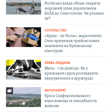
Російська влада обіцяє закрити
морський шлях українським
БпЛА до Севастополя. Чи реально
це?
СУСПІЛЬСТВО
«Крим – не Росія»: маркетплейс
Ozon припинив прийом нових
замовлень на Кримському
півострові
ПРАВА ЛЮДИНИ
Мить – і ти шпигун. Як у
кримських судах розглядають
звинувачення в держзраді
ФОТОГАЛЕРЕЇ
Краса Сімферопольського
водосховища та занедбаність
довкола