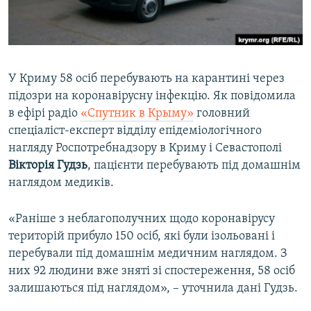
ВІДЕОУРОКИ «ELIFBE»
Русский
СВІДЧЕННЯ ОКУПАЦІЇ
Qırımtatar
УКРАЇНСЬКА ПРОБЛЕМА КРИМУ
У Криму 58 осіб перебувають на карантині через
ДОЛУЧАЙСЯ!
ІНФОГРАФІКА
підозри на коронавірусну інфекцію. Як повідомила
в ефірі радіо
«Спутник в Крыму»
головний
спеціаліст-експерт відділу епідеміологічного
нагляду Роспотребнадзору в Криму і Севастополі
Усі сайти RFE/RL
Вікторія Гудзь
, пацієнти перебувають під домашнім
наглядом медиків.
«Раніше з неблагополучних щодо коронавірусу
територій прибуло 150 осіб, які були ізольовані і
перебували під домашнім медичним наглядом. З
них 92 людини вже зняті зі спостереження, 58 осіб
залишаються під наглядом», – уточнила дані Гудзь.