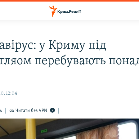
авірус: у Криму під
гляом перебувають пона
0, 12:04
ь
Читати без VPN