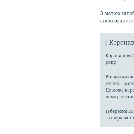
З метою запоб
анексованого
Коронав
Коронавірус 
року.
Він викликає
інших – із с
Це може пере
помирають пе
11 березня 2
захворювання