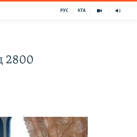
РУС
КТА
д 2800