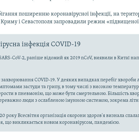
ігання поширенню коронавірусної інфекції, на територ
 Криму і Севастополя запровадили режим «підвищеної 
ірусна інфекція COVID-19
SARS-CoV-2, раніше відомий як 2019 nCoV, виявили в Китаї на
 захворювання COVID-19. У деяких випадках перебіг хвороби л
имптомами застуди та грипу, в тому числі з високою температу
рости в пневмонію, що може бути смертельною. Більшість хво
реважно люди з ослабленою імунною системою, зокрема літн
020 року Всесвітня організація охорони здоров'я визнала спала
, що викликається новим коронавірусом, пандемією.