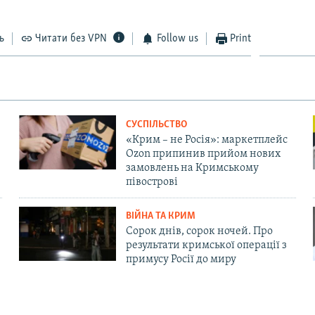
ь
Читати без VPN
Follow us
Print
СУСПІЛЬСТВО
«Крим – не Росія»: маркетплейс
Ozon припинив прийом нових
замовлень на Кримському
півострові
ВІЙНА ТА КРИМ
Сорок днів, сорок ночей. Про
результати кримської операції з
примусу Росії до миру