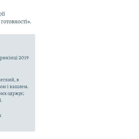
ії
готовності».
прикінці 2019
егкий, в
рою і кашлем.
рих одужує;
і.
х