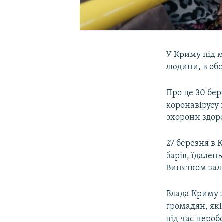
У Криму під м
людини, в обс
Про це 30 бе
коронавірусу 
охорони здор
27 березня в 
барів, їдален
Винятком зал
Влада Криму з
громадян, як
під час нероб