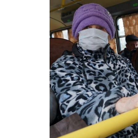
ВІДЕОУРОКИ «ELIFBE»
СВІДЧЕННЯ ОКУПАЦІЇ
УКРАЇНСЬКА ПРОБЛЕМА КРИМУ
ІНФОГРАФІКА