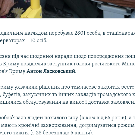
едичним наглядом перебуває 2801 особа, в стаціонарах
ерваторах – 10 осіб.
резня під час щоденної наради щодо попередження по
в Криму повідомив заступник голови російського Міні
ов'я Криму
Антон Лясковський
.
Криму ухвалили рішення про тимчасове закриття ресто
ь, буфетів, закусочних та інших закладів громадського
ишилися обслуговування на винос і доставка замовлен
обов'язала людей похилого віку (віком від 65 років), а
і мають хронічні захворювання, дотримуватися режиму
очого тижня (з 28 березня до 5 квітня).