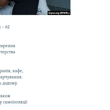
 – 62
ширення
стерства
ранів, кафе,
 харчування.
ь додому.
 також
 самоізоляції