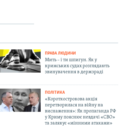
ПРАВА ЛЮДИНИ
Мить – і ти шпигун. Як у
кримських судах розглядають
звинувачення в держзраді
ПОЛІТИКА
«Короткострокова акція
перетворилася на війну на
виснаження»: Як пропаганда РФ
у Криму пояснює невдачі «СВО»
та залякує «мінними атаками»