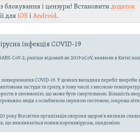
з блокування і цензури! Встановити
додаток
ії для
iOS
і
Android
.
ірусна інфекція COVID-19
SARS-CoV-2, раніше відомий як 2019 nCoV, виявили в Китаї на
 захворювання COVID-19. У деяких випадках перебіг хвороби л
имптомами застуди та грипу, в тому числі з високою температу
рости в пневмонію, що може бути смертельною. Більшість хво
реважно люди з ослабленою імунною системою, зокрема літн
020 року Всесвітня організація охорони здоров'я визнала спала
, що викликається новим коронавірусом, пандемією.