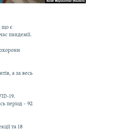
 що є
час пандемії.
о охорони
тів, а за весь
ID-19.
сь період – 92
ції та 18