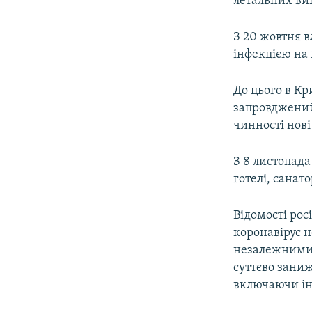
летальних ви
З 20 жовтня 
інфекцією на 
До цього в К
запровджений 
чинності нов
З 8 листопада
готелі, санат
Відомості рос
коронавірус 
незалежними
суттєво заниж
включаючи ін