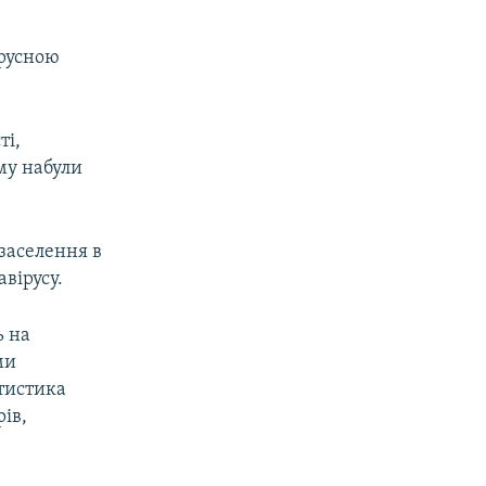
ірусною
ті,
му набули
заселення в
авірусу.
ь на
ми
атистика
ів,