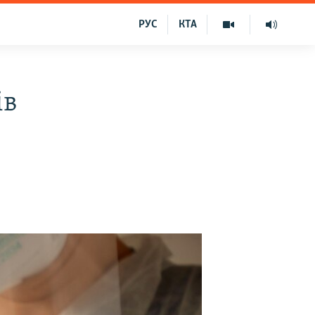
РУС
КТА
ів