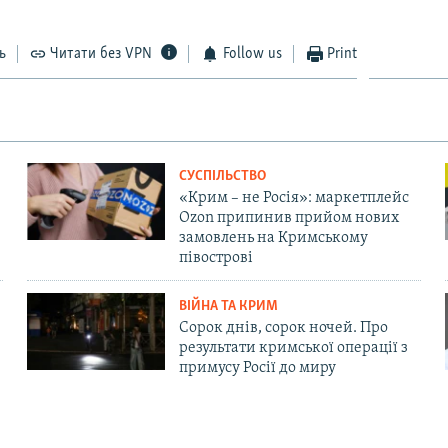
ь
Читати без VPN
Follow us
Print
СУСПІЛЬСТВО
«Крим – не Росія»: маркетплейс
Ozon припинив прийом нових
замовлень на Кримському
півострові
ВІЙНА ТА КРИМ
Сорок днів, сорок ночей. Про
результати кримської операції з
примусу Росії до миру