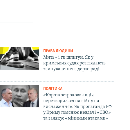
ПРАВА ЛЮДИНИ
Мить – і ти шпигун. Як у
кримських судах розглядають
звинувачення в держзраді
ПОЛІТИКА
«Короткострокова акція
перетворилася на війну на
виснаження»: Як пропаганда РФ
у Криму пояснює невдачі «СВО»
та залякує «мінними атаками»