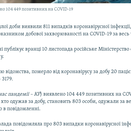
ено 104 449 позитивних на COVID-19
ої доби виявили 811 випадків коронавірусної інфекції,
азником добової захворюваності на COVID-19 за весь 
ні публікує вранці 10 листопада російське Міністерств
у.
ю відомства, померло від коронавірусу за добу 20 пацієн
 3179.
час пандемії – КР
) виявлено 104 449 позитивних на COV
, хто одужав за добу, становить 803 особи, одужали за ве
но в повідомленні.
лада повідомляла про 803 випадки коронавірусної інфек