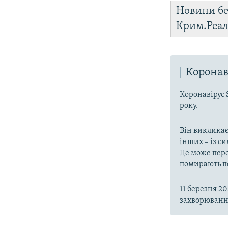
Новини бе
Крим.Реал
Коронав
Коронавірус 
року.
Він викликає
інших – із с
Це може пере
помирають пе
11 березня 2
захворювання