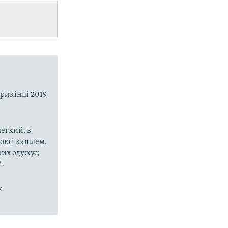
прикінці 2019
егкий, в
рою і кашлем.
рих одужує;
і.
х