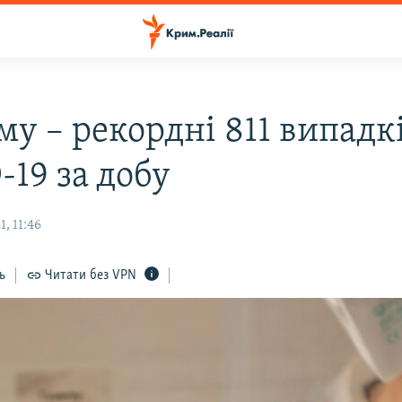
му – рекордні 811 випадк
-19 за добу
, 11:46
ь
Читати без VPN