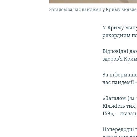
Загалом за час пандемії у Криму виявл
У Криму минул
рекордним пок
Відповідні да
здоров'я Крим
За інформаціє
час пандемії –
«Загалом (
за 
Кількість тих
159», – сказа
Напередодні в