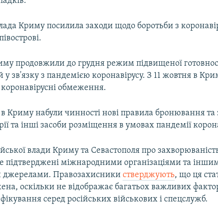
падків.
влада Криму посилила заходи щодо боротьби з коронав
півострові.
риму продовжили до грудня режим підвищеної готовнос
у зв'язку з пандемією коронавірусу. З 11 жовтня в Кри
і коронавірусні обмеження.
 в Криму набули чинності нові правила бронювання та 
орії та інші засоби розміщення в умовах пандемії корон
ійської влади Криму та Севастополя про захворюваніст
не підтверджені міжнародними організаціями та інши
 джерелами. Правозахисники
стверджують
, що ця ст
ена, оскільки не відображає багатьох важливих фактор
фікування серед російських військових і спецслужб.