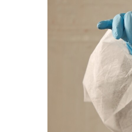
ВІДЕОУРОКИ «ELIFBE»
СВІДЧЕННЯ ОКУПАЦІЇ
УКРАЇНСЬКА ПРОБЛЕМА КРИМУ
ІНФОГРАФІКА