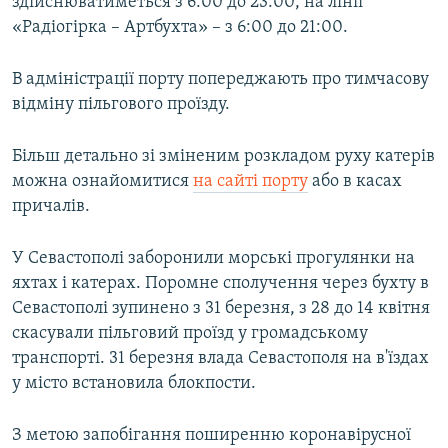
здійснюватиметься з 6:00 до 23:00, на лінії
«Радіогірка – Артбухта» – з 6:00 до 21:00.
В адміністрації порту попереджають про тимчасову
відміну пільгового проїзду.
Більш детально зі зміненим розкладом руху катерів
можна ознайомитися
на сайті порту
або в касах
причалів.
У Севастополі заборонили морські прогулянки на
яхтах і катерах. Поромне сполучення через бухту в
Севастополі зупинено з 31 березня, з 28 до 14 квітня
скасували пільговий проїзд у громадському
транспорті. 31 березня влада Севастополя на в'їздах
у місто встановила блокпости.
З метою запобігання поширенню коронавірусної