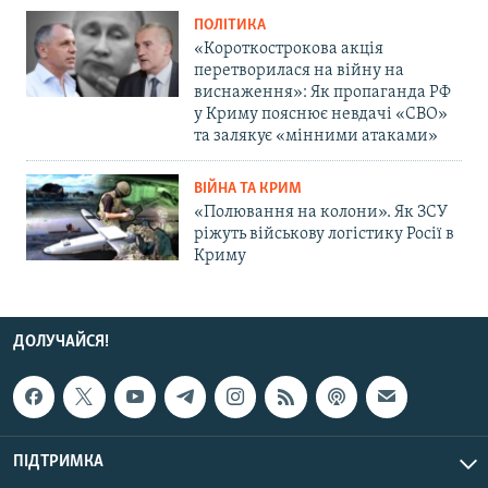
ПОЛІТИКА
«Короткострокова акція
перетворилася на війну на
виснаження»: Як пропаганда РФ
у Криму пояснює невдачі «СВО»
та залякує «мінними атаками»
ВІЙНА ТА КРИМ
«Полювання на колони». Як ЗСУ
ріжуть військову логістику Росії в
Криму
ДОЛУЧАЙСЯ!
ПІДТРИМКА