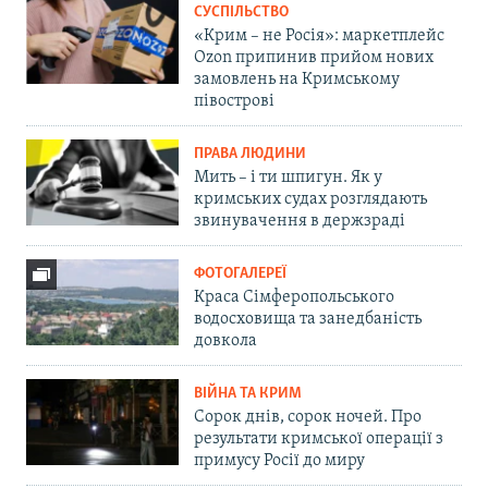
СУСПІЛЬСТВО
«Крим – не Росія»: маркетплейс
Ozon припинив прийом нових
замовлень на Кримському
півострові
ПРАВА ЛЮДИНИ
Мить – і ти шпигун. Як у
кримських судах розглядають
звинувачення в держзраді
ФОТОГАЛЕРЕЇ
Краса Сімферопольського
водосховища та занедбаність
довкола
ВІЙНА ТА КРИМ
Сорок днів, сорок ночей. Про
результати кримської операції з
примусу Росії до миру