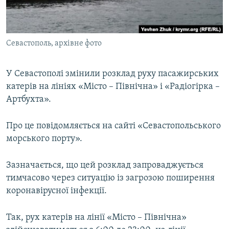
ВІДЕОУРОКИ «ELIFBE»
Русский
СВІДЧЕННЯ ОКУПАЦІЇ
Qırımtatar
Севастополь, архівне фото
УКРАЇНСЬКА ПРОБЛЕМА КРИМУ
ДОЛУЧАЙСЯ!
ІНФОГРАФІКА
У Севастополі змінили розклад руху пасажирських
катерів на лініях «Місто – Північна» і «Радіогірка –
Артбухта».
Усі сайти RFE/RL
Про це повідомляється на сайті «Севастопольського
морського порту».
Зазначається, що цей розклад запроваджується
тимчасово через ситуацію із загрозою поширення
коронавірусної інфекції.
Так, рух катерів на лінії «Місто – Північна»