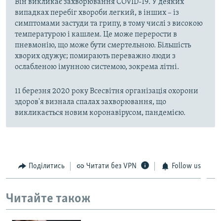
Він викликає захворювання COVID-19. У деяких
випадках перебіг хвороби легкий, в інших – із
симптомами застуди та грипу, в тому числі з високою
температурою і кашлем. Це може перерости в
пневмонію, що може бути смертельною. Більшість
хворих одужує; помирають переважно люди з
ослабленою імунною системою, зокрема літні.
11 березня 2020 року Всесвітня організація охорони
здоров'я визнала спалах захворювання, що
викликається новим коронавірусом, пандемією.
Поділитись
Читати без VPN
Follow us
Читайте також