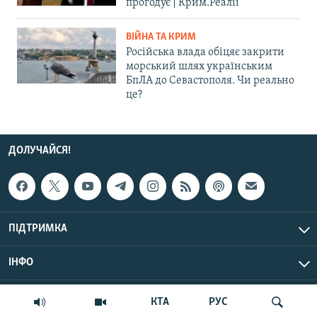
прогодує | Крим.Реалії
ВІЙНА ТА КРИМ
Російська влада обіцяє закрити
морський шлях українським
БпЛА до Севастополя. Чи реально
це?
ДОЛУЧАЙСЯ!
ПІДТРИМКА
ІНФО
© Крим.Реалії, 2026 | Усі права застережено.
КТА
РУС