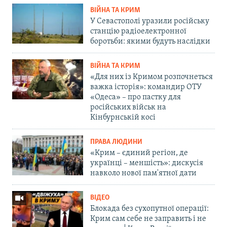
ВІЙНА ТА КРИМ
У Севастополі уразили російську
станцію радіоелектронної
боротьби: якими будуть наслідки
ВІЙНА ТА КРИМ
«Для них із Кримом розпочнеться
важка історія»: командир ОТУ
«Одеса» – про пастку для
російських військ на
Кінбурнській косі
ПРАВА ЛЮДИНИ
«Крим – єдиний регіон, де
українці – меншість»: дискусія
навколо нової пам'ятної дати
ВІДЕО
Блокада без сухопутної операції:
Крим сам себе не заправить і не