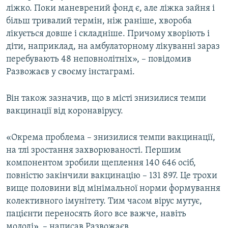
ліжко. Поки маневрений фонд є, але ліжка зайня і
більш тривалий термін, ніж раніше, хвороба
лікується довше і складніше. Причому хворіють і
діти, наприклад, на амбулаторному лікуванні зараз
перебувають 48 неповнолітніх», – повідомив
Развожаєв у своєму інстаграмі.
Він також зазначив, що в місті знизилися темпи
вакцинації від коронавірусу.
«Окрема проблема – знизилися темпи вакцинації,
на тлі зростання захворюваності. Першим
компонентом зробили щеплення 140 646 осіб,
повністю закінчили вакцинацію – 131 897. Це трохи
вище половини від мінімальної норми формування
колективного імунітету. Тим часом вірус мутує,
пацієнти переносять його все важче, навіть
молоді», – написав Развожаєв.