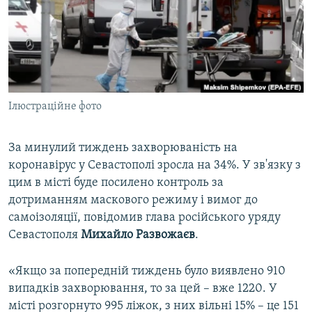
ВІДЕОУРОКИ «ELIFBE»
Русский
СВІДЧЕННЯ ОКУПАЦІЇ
Qırımtatar
УКРАЇНСЬКА ПРОБЛЕМА КРИМУ
ДОЛУЧАЙСЯ!
ІНФОГРАФІКА
Ілюстраційне фото
За минулий тиждень захворюваність на
Усі сайти RFE/RL
коронавірус у Севастополі зросла на 34%. У зв'язку з
цим в місті буде посилено контроль за
дотриманням маскового режиму і вимог до
самоізоляції, повідомив глава російського уряду
Севастополя
Михайло Развожаєв
.
«Якщо за попередній тиждень було виявлено 910
випадків захворювання, то за цей – вже 1220. У
місті розгорнуто 995 ліжок, з них вільні 15% – це 151