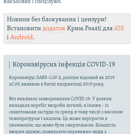
військових і спецслужб.
Новини без блокування і цензури!
Встановити
додаток
Крим.Реалії для
iOS
і
Android
.
Коронавірусна інфекція COVID-19
Коронавірус SARS-CoV-2, раніше відомий як 2019
nCoV, виявили в Китаї наприкінці 2019 року.
Він викликає захворювання COVID-19. У деяких
випадках перебіг хвороби легкий, в інших – із
симптомами застуди та грипу, в тому числі з високою
температурою і кашлем. Це може перерости в
пневмонію, що може бути смертельною. Більшість
хворих одужує; помирають переважно люди з