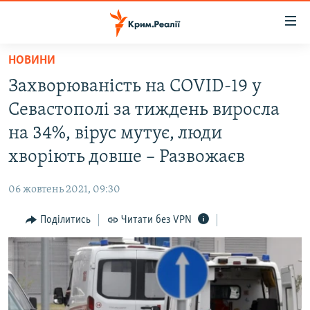
Доступність
посилання
Перейти
НОВИНИ
до
НОВИНИ
Захворюваність на COVID-19 у
основного
ВОДА.КРИМ
матеріалу
Севастополі за тиждень виросла
ВІДЕО ТА ФОТО
Перейти
на 34%, вірус мутує, люди
до
ПОЛІТИКА
хворіють довше – Развожаєв
основної
БЛОГИ
навігації
06 жовтень 2021, 09:30
Перейти
ПОГЛЯД
до
Поділитись
Читати без VPN
ІНТЕРВ'Ю
пошуку
ВСЕ ЗА ДЕНЬ
СПЕЦПРОЕКТИ
ЯК ОБІЙТИ БЛОКУВАННЯ
ДЕПОРТАЦІЯ